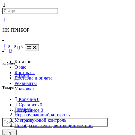
НК ПРИБОР
0
0
0
Каталог
Кабинет
О нас
Контакты
Вход
Доставка и оплата
Реквизиты
Товары
Упаковка
Корзина
0
Сравнить
0
Главная
Избранное
0
Неразрушающий контроль
Ультразвуковой контроль
Преобразователи для толщинометрии