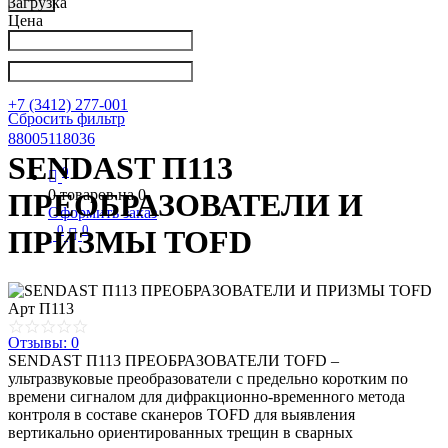
Загрузка
Цена
Написать в Телеграм
info@nkpribor.ru
+7 (3412) 277-001
Сбросить фильтр
88005118036
SENDAST П113
0
0
товаров на
0
ПРЕОБРАЗОВАТЕЛИ И
Оформить заказ
0
0
ПРИЗМЫ TOFD
Арт
П113
Отзывы: 0
SENDAST П113 ПРЕОБРАЗОВАТЕЛИ TOFD –
ультразвуковые преобразователи с предельно коротким по
времени сигналом для дифракционно-временного метода
контроля в составе сканеров TOFD для выявления
вертикально ориентированных трещин в сварных