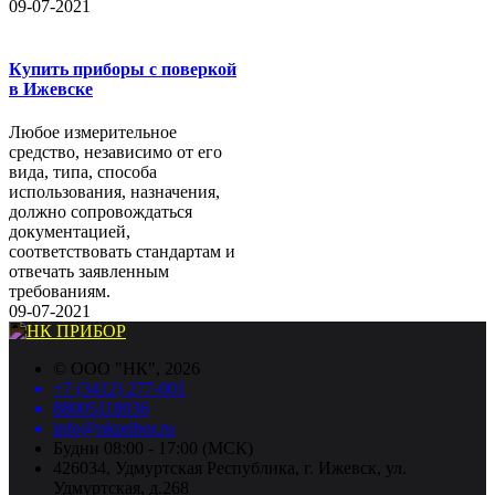
09-07-2021
Купить приборы с поверкой
в Ижевске
Любое измерительное
средство, независимо от его
вида, типа, способа
использования, назначения,
должно сопровождаться
документацией,
соответствовать стандартам и
отвечать заявленным
требованиям.
09-07-2021
©
ООО "НК"
, 2026
+7 (3412) 277-001
88005118036
info@nkpribor.ru
Будни 08:00 - 17:00 (МСК)
426034, Удмуртская Республика, г. Ижевск, ул.
Удмуртская, д.268