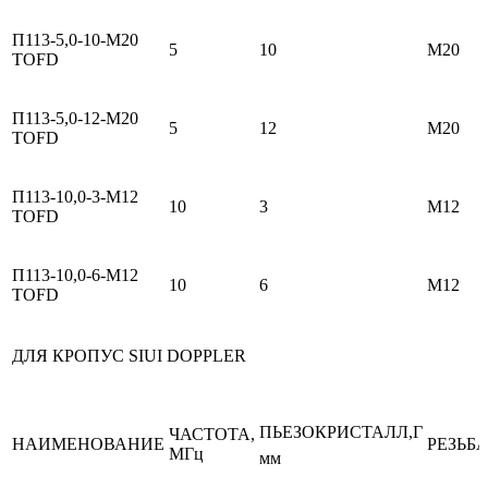
П113-5,0-10-М20
5
10
М20
TOFD
П113-5,0-12-М20
5
12
М20
TOFD
П113-10,0-3-М12
10
3
М12
TOFD
П113-10,0-6-М12
10
6
М12
TOFD
ДЛЯ КРОПУС SIUI DOPPLER
ПЬЕЗОКРИСТАЛЛ,Г
ЧАСТОТА,
НАИМЕНОВАНИЕ
РЕЗЬБ
МГц
мм