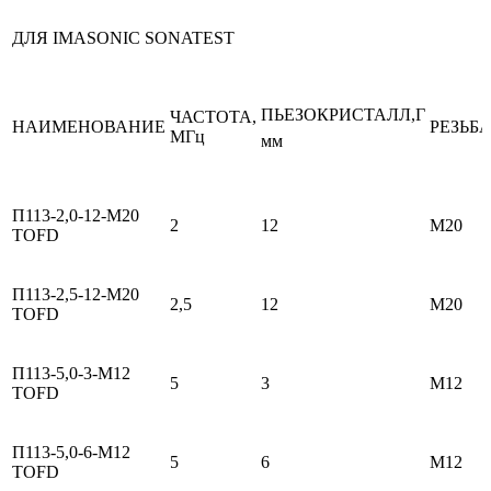
ДЛЯ IMASONIC SONATEST
ПЬЕЗОКРИСТАЛЛ,Г
ЧАСТОТА,
НАИМЕНОВАНИЕ
РЕЗЬБ
МГц
мм
П113-2,0-12-М20
2
12
М20
TOFD
П113-2,5-12-М20
2,5
12
М20
TOFD
П113-5,0-3-М12
5
3
М12
TOFD
П113-5,0-6-М12
5
6
М12
TOFD