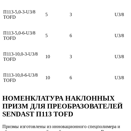
П113-5,0-3-U3/8
5
3
U3/8
TOFD
П113-5,0-6-U3/8
5
6
U3/8
TOFD
П113-10,0-3-U3/8
10
3
U3/8
TOFD
П113-10,0-6-U3/8
10
6
U3/8
TOFD
НОМЕНКЛАТУРА НАКЛОННЫХ
ПРИЗМ ДЛЯ ПРЕОБРАЗОВАТЕЛЕЙ
SENDAST П113 TOFD
Призмы изготовлены из инновационного спецполимера и