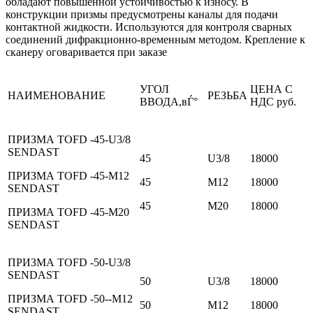
обладают повышенной устойчивостью к износу. В
конструкции призмы предусмотрены каналы для подачи
контактной жидкости. Используются для контроля сварных
соединений дифракционно-временным методом. Крепление к
сканеру оговаривается при заказе
УГОЛ
ЦЕНА С
НАИМЕНОВАНИЕ
РЕЗЬБА
ВВОДА,вЃ°
НДС руб.
ПРИЗМА TOFD -45-U3/8
SENDAST
45
U3/8
18000
ПРИЗМА TOFD -45-M12
45
M12
18000
SENDAST
45
М20
18000
ПРИЗМА TOFD -45-М20
SENDAST
ПРИЗМА TOFD -50-U3/8
SENDAST
50
U3/8
18000
ПРИЗМА TOFD -50--M12
50
M12
18000
SENDAST