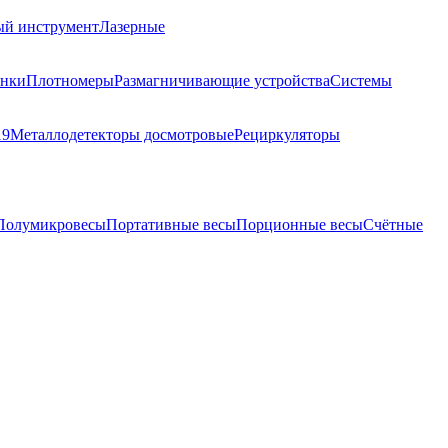
ый инструмент
Лазерные
анки
Плотномеры
Размагничивающие устройства
Системы
19
Металлодетекторы досмотровые
Рециркуляторы
Полумикровесы
Портативные весы
Порционные весы
Счётные