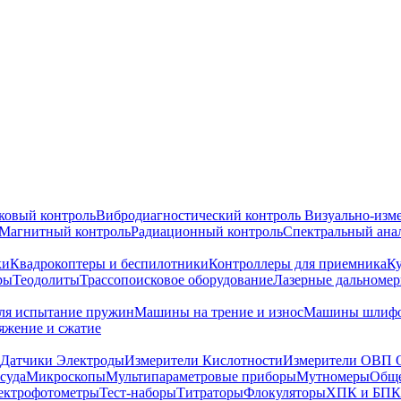
ковый контроль
Вибродиагностический контроль
Визуально-изм
Магнитный контроль
Радиационный контроль
Спектральный ана
ки
Квадрокоптеры и беспилотники
Контроллеры для приемника
К
ры
Теодолиты
Трассопоисковое оборудование
Лазерные дальноме
я испытание пружин
Машины на трение и износ
Машины шлифо
тяжение и сжатие
Датчики Электроды
Измерители Кислотности
Измерители ОВП 
суда
Микроскопы
Мультипараметровые приборы
Мутномеры
Обще
ектрофотометры
Тест-наборы
Титраторы
Флокуляторы
ХПК и БПК