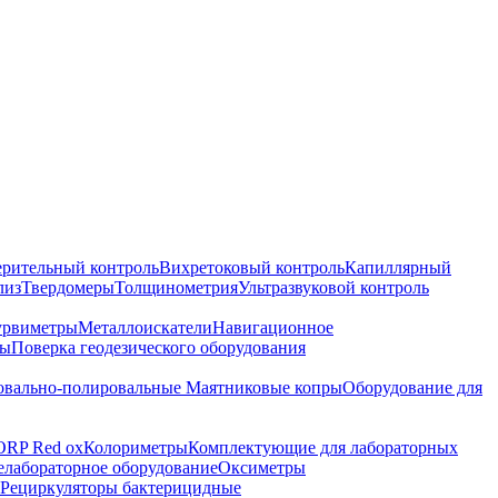
ерительный контроль
Вихретоковый контроль
Капиллярный
лиз
Твердомеры
Толщинометрия
Ультразвуковой контроль
урвиметры
Металлоискатели
Навигационное
ры
Поверка геодезического оборудования
вально-полировальные
Маятниковые копры
Оборудование для
ORP Red ox
Колориметры
Комплектующие для лабораторных
лабораторное оборудование
Оксиметры
Рециркуляторы бактерицидные