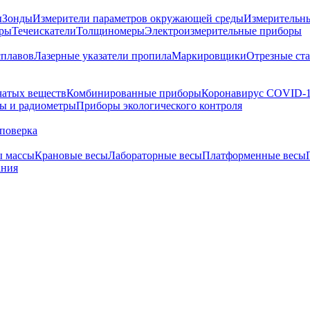
ы
Зонды
Измерители параметров окружающей среды
Измерительн
тры
Течеискатели
Толщиномеры
Электроизмерительные приборы
сплавов
Лазерные указатели пропила
Маркировщики
Отрезные ст
чатых веществ
Комбинированные приборы
Коронавирус COVID-
ы и радиометры
Приборы экологического контроля
поверка
ы массы
Крановые весы
Лабораторные весы
Платформенные весы
ания