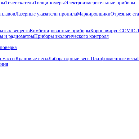
тры
Течеискатели
Толщиномеры
Электроизмерительные приборы
сплавов
Лазерные указатели пропила
Маркировщики
Отрезные ст
чатых веществ
Комбинированные приборы
Коронавирус COVID-
ы и радиометры
Приборы экологического контроля
поверка
ы массы
Крановые весы
Лабораторные весы
Платформенные весы
ания