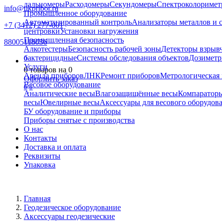
дальномеры
Расходомеры
Секундомеры
Спектроколориме
info@nkpribor.ru
Промышленное оборудование
Автоматизированный контроль
Анализаторы металлов и 
+7 (3412) 277-001
центровки
Установки нагружения
Промышленная безопасность
88005118036
Алкотестеры
Безопасность рабочей зоны
Детекторы взрыв
бактерицидные
Системы обследования объектов
Дозиметр
0
Услуги
0
товаров на
0
Аренда приборов
ЛНК
Ремонт приборов
Метрологическая 
Оформить заказ
Весовое оборудование
0
0
Аналитические весы
Влагозащищённые весы
Компаратор
весы
Ювелирные весы
Аксессуары для весового оборудов
БУ оборудование и приборы
Приборы снятые с производства
О нас
Контакты
Доставка и оплата
Реквизиты
Упаковка
Главная
Геодезическое оборудование
Аксессуары геодезические