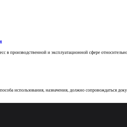
я
сс в производственной и эксплуатационной сфере относительно 
 способа использования, назначения, должно сопровождаться док