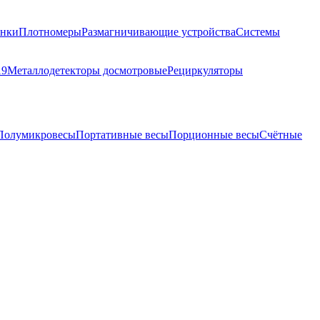
анки
Плотномеры
Размагничивающие устройства
Системы
19
Металлодетекторы досмотровые
Рециркуляторы
Полумикровесы
Портативные весы
Порционные весы
Счётные