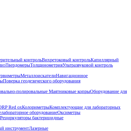
ерительный контроль
Вихретоковый контроль
Капиллярный
лиз
Твердомеры
Толщинометрия
Ультразвуковой контроль
урвиметры
Металлоискатели
Навигационное
ры
Поверка геодезического оборудования
вально-полировальные
Маятниковые копры
Оборудование для
ORP Red ox
Колориметры
Комплектующие для лабораторных
лабораторное оборудование
Оксиметры
Рециркуляторы бактерицидные
ый инструмент
Лазерные