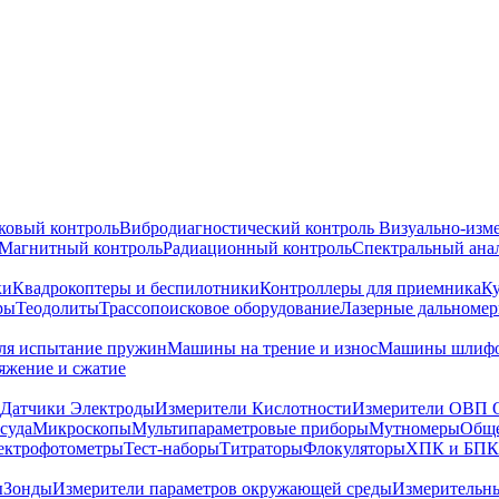
ковый контроль
Вибродиагностический контроль
Визуально-изм
Магнитный контроль
Радиационный контроль
Спектральный ана
ки
Квадрокоптеры и беспилотники
Контроллеры для приемника
К
ры
Теодолиты
Трассопоисковое оборудование
Лазерные дальноме
я испытание пружин
Машины на трение и износ
Машины шлифо
тяжение и сжатие
Датчики Электроды
Измерители Кислотности
Измерители ОВП 
суда
Микроскопы
Мультипараметровые приборы
Мутномеры
Обще
ектрофотометры
Тест-наборы
Титраторы
Флокуляторы
ХПК и БПК
ы
Зонды
Измерители параметров окружающей среды
Измерительн