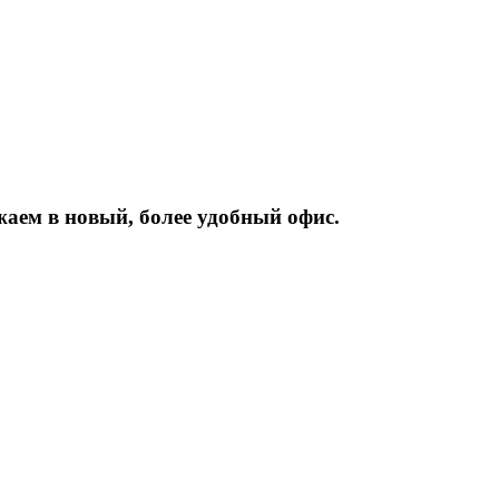
жаем
в
новый,
более
удобный
офис.