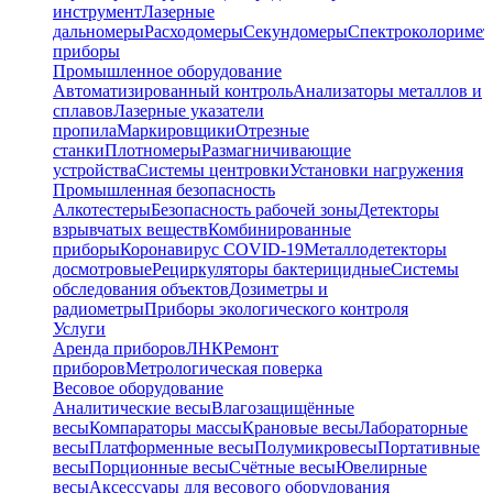
инструмент
Лазерные
дальномеры
Расходомеры
Секундомеры
Спектроколориме
приборы
Промышленное оборудование
Автоматизированный контроль
Анализаторы металлов и
сплавов
Лазерные указатели
пропила
Маркировщики
Отрезные
станки
Плотномеры
Размагничивающие
устройства
Системы центровки
Установки нагружения
Промышленная безопасность
Алкотестеры
Безопасность рабочей зоны
Детекторы
взрывчатых веществ
Комбинированные
приборы
Коронавирус COVID-19
Металлодетекторы
досмотровые
Рециркуляторы бактерицидные
Системы
обследования объектов
Дозиметры и
радиометры
Приборы экологического контроля
Услуги
Аренда приборов
ЛНК
Ремонт
приборов
Метрологическая поверка
Весовое оборудование
Аналитические весы
Влагозащищённые
весы
Компараторы массы
Крановые весы
Лабораторные
весы
Платформенные весы
Полумикровесы
Портативные
весы
Порционные весы
Счётные весы
Ювелирные
весы
Аксессуары для весового оборудования