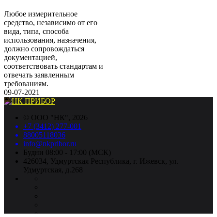
Любое измерительное
средство, независимо от его
вида, типа, способа
использования, назначения,
должно сопровождаться
документацией,
соответствовать стандартам и
отвечать заявленным
требованиям.
09-07-2021
©
ООО "НК"
, 2026
+7 (3412) 277-001
88005118036
info@nkpribor.ru
Будни 08:00 - 17:00 (МСК)
426034, Удмуртская Республика, г. Ижевск, ул.
Удмуртская, д.268