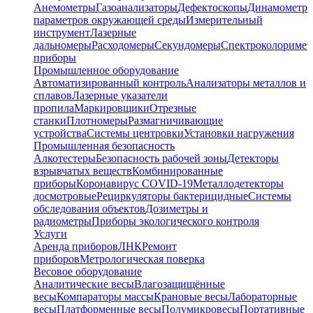
Анемометры
Газоанализаторы
Дефектоскопы
Динамометр
параметров окружающей среды
Измерительный
инструмент
Лазерные
дальномеры
Расходомеры
Секундомеры
Спектроколориме
приборы
Промышленное оборудование
Автоматизированный контроль
Анализаторы металлов и
сплавов
Лазерные указатели
пропила
Маркировщики
Отрезные
станки
Плотномеры
Размагничивающие
устройства
Системы центровки
Установки нагружения
Промышленная безопасность
Алкотестеры
Безопасность рабочей зоны
Детекторы
взрывчатых веществ
Комбинированные
приборы
Коронавирус COVID-19
Металлодетекторы
досмотровые
Рециркуляторы бактерицидные
Системы
обследования объектов
Дозиметры и
радиометры
Приборы экологического контроля
Услуги
Аренда приборов
ЛНК
Ремонт
приборов
Метрологическая поверка
Весовое оборудование
Аналитические весы
Влагозащищённые
весы
Компараторы массы
Крановые весы
Лабораторные
весы
Платформенные весы
Полумикровесы
Портативные