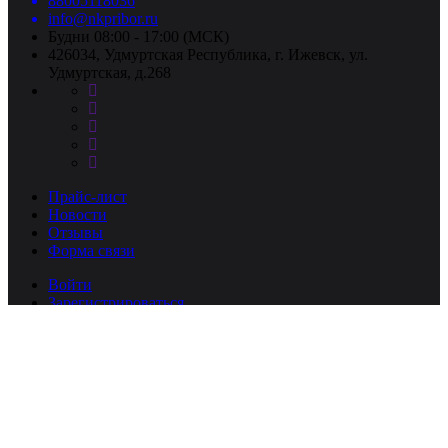
88005118036
info@nkpribor.ru
Будни 08:00 - 17:00 (МСК)
426034, Удмуртская Республика, г. Ижевск, ул.
Удмуртская, д.268
Прайс-лист
Новости
Отзывы
Форма связи
Войти
Зарегистрироваться
О нас
Контакты
Доставка и оплата
Реквизиты
Упаковка
Вакансии