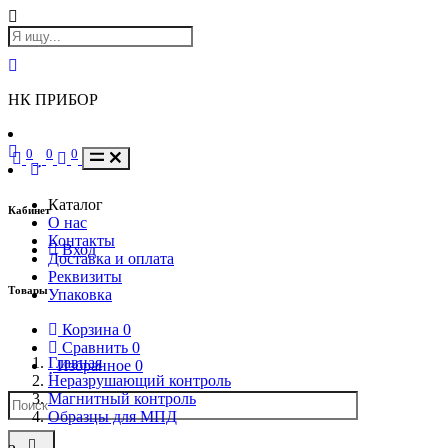
НК ПРИБОР
0
0
0
Каталог
Кабинет
О нас
Контакты
Вход
Доставка и оплата
Реквизиты
Товары
Упаковка
Корзина
0
Сравнить
0
Главная
Избранное
0
Неразрушающий контроль
Магнитный контроль
Образцы для МПД