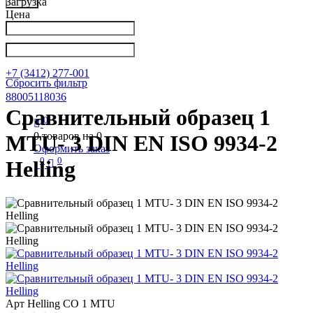
Загрузка
Цена
Написать в Телеграм
info@nkpribor.ru
+7 (3412) 277-001
Сбросить фильтр
88005118036
Сравнительный образец 1
0
0
товаров на
0
MTU- 3 DIN EN ISO 9934-2
Оформить заказ
0
0
Helling
Арт
Helling CO 1 MTU