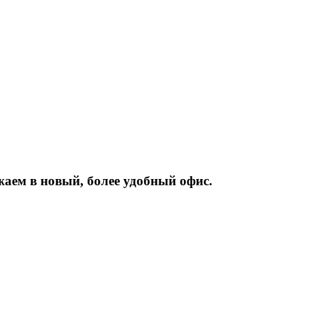
жаем
в
новый,
более
удобный
офис.