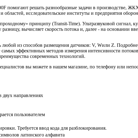
0F помогают решать разнообразные задачи в производстве, ЖКХ
и областей, исследовательские институты и предприятия обор
проходному» принципу (Transit-Time). Ультразвуковой сигнал, 
у разницу, вычисляет скорость потока и, далее - на основании 
 любой из способов размещения датчиков: V, Wили Z. Подробнее
е самых эффективных методов измерения интенсивности потоков
преимущества современных технологий.
ециалистов вы можете в нашем магазине, по телефону или непос
, в двух направлениях
бирается пользователем
ировки. Требуется ввод кода для разблокирования.
 символов латинского алфавита