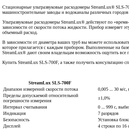
Стационарные ультразвуковые расходомеры StreamLux® SLS-70
машиностроительные заводы и водоканалы различных городов 
Ультразвуковые расходомеры StreamLux® действуют по «время-
зависимости от скорости потока жидкости. Прибор измеряет эт
объемный расход.
В зависимости от диаметра ваших труб вы можете использовать
которое прилагается с каждым прибором. Выполненные на баз
StreamLux® дают своим владельцам возможность ощутить все 
Купить StreamLux SLS-700F, а также получить консультацию сп
StreamLux SLS-700F
Диапазон измерений скорости потока
0,005 ... 30 м/с
Пределы допускаемой относительной
±1,0%
погрешности измерения
Интервал считывания
0 ... 999 с, вы
Индикация
7 разрядов
Безопасность
Установка блок
Дисплей
4 строки по 16