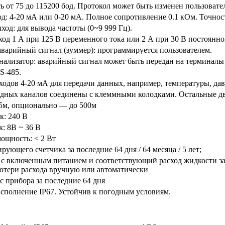
ть от 75 до 115200 бод. Протокол может быть изменен пользоват
д: 4-20 мА или 0-20 мА. Полное сопротивление 0.1 кОм. Точнос
ход: для вывода частоты (0~9 999 Гц).
од 1 А при 125 В переменного тока или 2 А при 30 В постоянно
варийный сигнал (зуммер): программируется пользователем.
ализатор: аварийный сигнал может быть передан на терминалы
S-485.
ходов 4-20 мА для передачи данных, например, температуры, дав
одных каналов соединены с клеммными колодками. Остальные дв
5м, опционально — до 500м
к: 240 В
: 8В ~ 36 В
ощность: < 2 Вт
ующего счетчика за последние 64 дня / 64 месяца / 5 лет;
 с включенным питанием и соответствующий расход жидкости за
отери расхода вручную или автоматически
ус прибора за последние 64 дня
сполнение IP67. Устойчив к погодным условиям.