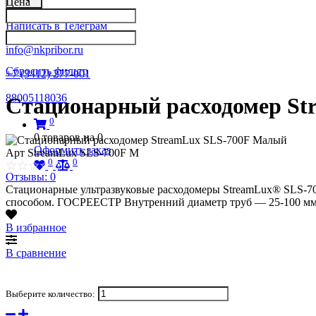
Цена
Написать в Телеграм
info@nkpribor.ru
Сбросить фильтр
+7 (3412) 277-001
88005118036
Стационарный расходомер St
0
0
товаров на
0
Оформить заказ
Арт
StreamLux SLS-700F M
0
0
Отзывы: 0
Стационарные ультразвуковые расходомеры StreamLux® SLS-70
способом. ГОСРЕЕСТР Внутренний диаметр труб — 25-100 мм;
В избранное
В сравнение
Выберите количество: