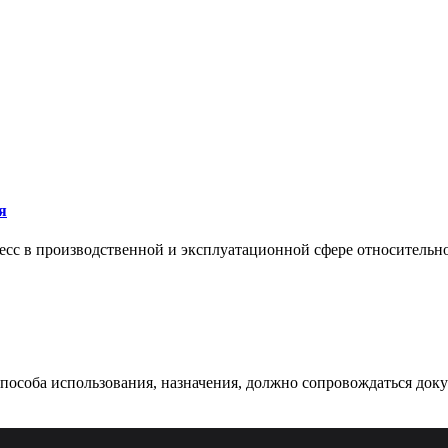
я
сс в производственной и эксплуатационной сфере относительно 
 способа использования, назначения, должно сопровождаться док