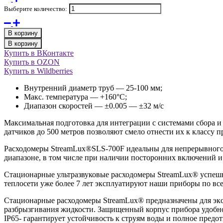
Выберите количество:
В корзину
В корзину
Купить в ВКонтакте
Купить в OZON
Купить в Wildberries
Внутренний диаметр труб — 25-100 мм;
Макс. температура — +160°С;
Диапазон скоростей — ±0.005 — ±32 м/с
Максимальная подготовка для интеграции с системами сбора 
датчиков до 500 метров позволяют смело отнести их к классу 
Расходомеры StreamLux®SLS-700F идеальны для непрерывного 
диапазоне, в том числе при наличии посторонних включений 
Стационарные ультразвуковые расходомеры StreamLux® успешн
теплосети уже более 7 лет эксплуатируют наши приборы по вс
Стационарные расходомеры StreamLux® предназначены для экс
разбрызгивания жидкости. Защищенный корпус прибора удобно 
IP65- гарантирует устойчивость к струям воды и полное пред