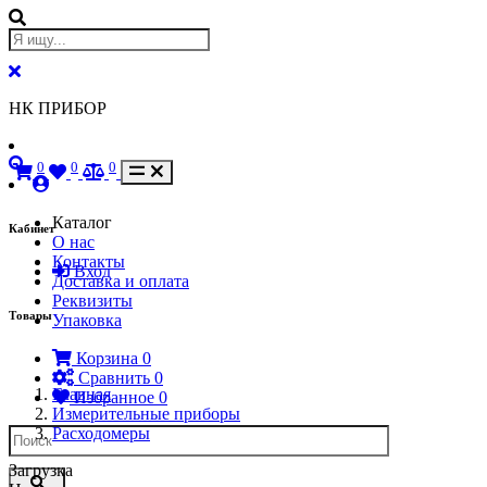
НК ПРИБОР
0
0
0
Каталог
Кабинет
О нас
Контакты
Вход
Доставка и оплата
Реквизиты
Товары
Упаковка
Корзина
0
Сравнить
0
Главная
Избранное
0
Измерительные приборы
Расходомеры
Загрузка