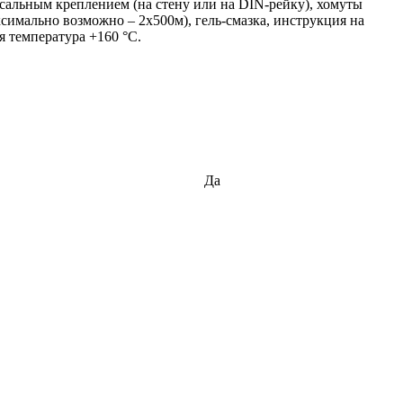
сальным креплением (на стену или на DIN-рейку), хомуты
симально возможно – 2х500м), гель-смазка, инструкция на
я температура +160 °С.
Да