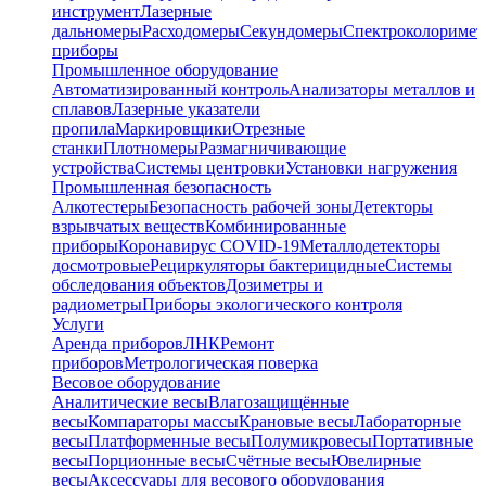
инструмент
Лазерные
дальномеры
Расходомеры
Секундомеры
Спектроколориме
приборы
Промышленное оборудование
Автоматизированный контроль
Анализаторы металлов и
сплавов
Лазерные указатели
пропила
Маркировщики
Отрезные
станки
Плотномеры
Размагничивающие
устройства
Системы центровки
Установки нагружения
Промышленная безопасность
Алкотестеры
Безопасность рабочей зоны
Детекторы
взрывчатых веществ
Комбинированные
приборы
Коронавирус COVID-19
Металлодетекторы
досмотровые
Рециркуляторы бактерицидные
Системы
обследования объектов
Дозиметры и
радиометры
Приборы экологического контроля
Услуги
Аренда приборов
ЛНК
Ремонт
приборов
Метрологическая поверка
Весовое оборудование
Аналитические весы
Влагозащищённые
весы
Компараторы массы
Крановые весы
Лабораторные
весы
Платформенные весы
Полумикровесы
Портативные
весы
Порционные весы
Счётные весы
Ювелирные
весы
Аксессуары для весового оборудования