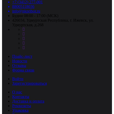
+7 (3412) 277-001
88005118036
info@nkpribor.ru
Будни 08:00 - 17:00 (МСК)
426034, Удмуртская Республика, г. Ижевск, ул.
Удмуртская, д.268
Прайс-лист
Новости
Отзывы
Форма связи
Войти
Зарегистрироваться
О нас
Контакты
Доставка и оплата
Реквизиты
Упаковка