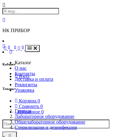
НК ПРИБОР
0
0
0
Каталог
Кабинет
О нас
Контакты
Вход
Доставка и оплата
Реквизиты
Товары
Упаковка
Корзина
0
Сравнить
0
Главная
Избранное
0
Лабораторное оборудование
Общелабораторное оборудование
Стерилизация и дезинфекция