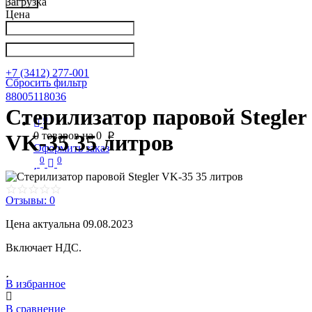
Загрузка
Цена
Написать в Телеграм
info@nkpribor.ru
+7 (3412) 277-001
Сбросить фильтр
88005118036
Стерилизатор паровой Stegler
0
0
товаров на
0
VK-35 35 литров
p
Оформить заказ
0
0
Отзывы: 0
Цена актуальна 09.08.2023
Включает НДС.
В избранное
В сравнение