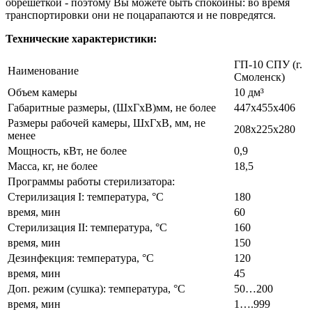
обрешеткой - поэтому Вы можете быть спокойны: во время
транспортировки они не поцарапаются и не повредятся.
Технические характеристики:
ГП-10 СПУ (г.
Наименование
Смоленск)
Объем камеры
10 дм³
Габаритные размеры, (ШхГхВ)мм, не более
447х455х406
Размеры рабочей камеры, ШхГхВ, мм, не
208х225х280
менее
Мощность, кВт, не более
0,9
Масса, кг, не более
18,5
Программы работы стерилизатора:
Стерилизация I: температура, °С
180
время, мин
60
Стерилизация II: температура, °С
160
время, мин
150
Дезинфекция: температура, °С
120
время, мин
45
Доп. режим (сушка): температура, °С
50…200
время, мин
1….999