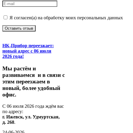
Я согласен(а) на обработку моих персональных данных
Оставить отзыв
НК-Прибор переезжает:
новый адрес с 06 июля
2026 года!
М
ы
растём
и
развиваемся
и
в
связи
с
этим
переезжаем
в
новый,
более
удобный
офис.
С
06
июля
2026
года
ждём
вас
по
адресу:
г.
Ижевск,
ул.
Удмуртская,
д.
268
.
24-06-2026