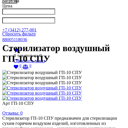
Загрузка
Цена
Написать в Телеграм
info@nkpribor.ru
+7 (3412) 277-001
Сбросить фильтр
88005118036
Стерилизатор воздушный
0
0
товаров на
0
ГП-10 СПУ
Оформить заказ
0
0
Арт
ГП-10 СПУ
Отзывы: 0
Стерилизатор ГП-10 СПУ предназначен для стерилизации
сухим горячим воздухом изделий, изготовленных из