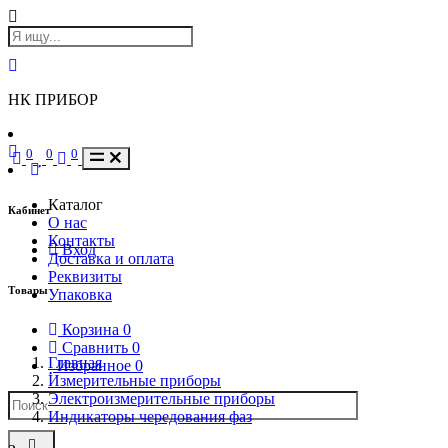
НК ПРИБОР
0
0
0
Каталог
Кабинет
О нас
Контакты
Вход
Доставка и оплата
Реквизиты
Товары
Упаковка
Корзина
0
Сравнить
0
Главная
Избранное
0
Измерительные приборы
Электроизмерительные приборы
Индикаторы чередования фаз