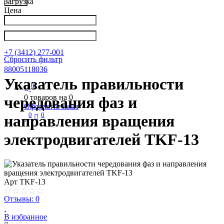
Загрузка
Цена
Написать в Телеграм
info@nkpribor.ru
+7 (3412) 277-001
Сбросить фильтр
88005118036
Указатель правильности
0
0
товаров на
0
чередования фаз и
Оформить заказ
0
0
направления вращения
электродвигателей TKF-13
Арт
TKF-13
Отзывы: 0
В избранное