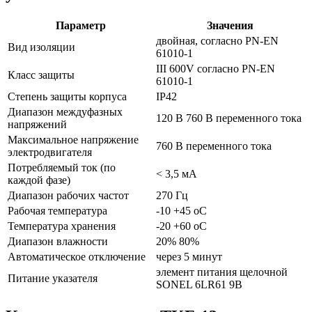
Параметр
Значения
двойная, согласно PN-EN
Вид изоляции
61010-1
III 600V согласно PN-EN
Класс защиты
61010-1
Степень защиты корпуса
IP42
Диапазон междуфазных
120 В 760 В переменного тока
напряжений
Максимальное напряжение
760 В переменного тока
электродвигателя
Потребляемый ток (по
< 3,5 мA
каждой фазе)
Диапазон рабочих частот
270 Гц
Рабочая температура
-10 +45 oC
Температура хранения
-20 +60 oC
Диапазон влажности
20% 80%
Автоматическое отключение
через 5 минут
элемент питания щелочной
Питание указателя
SONEL 6LR61 9В