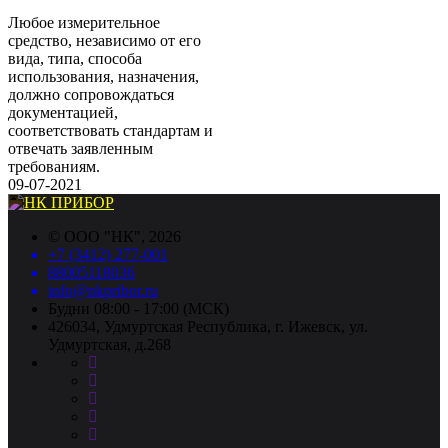
Любое измерительное
средство, независимо от его
вида, типа, способа
использования, назначения,
должно сопровождаться
документацией,
соответствовать стандартам и
отвечать заявленным
требованиям.
09-07-2021
©
ООО "НК"
, 2026
+7 (3412) 277-001
88005118036
info@nkpribor.ru
Будни 08:00 - 17:00 (МСК)
426034, Удмуртская Республика, г. Ижевск, ул.
Удмуртская, д.268