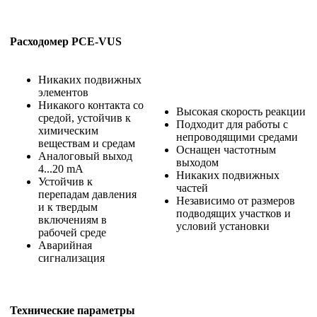
Расходомер PCE-VUS
Никаких подвижных
элементов
Никакого контакта со
Высокая скорость реакции
средой, устойчив к
Подходит для работы с
химическим
непроводящими средами
веществам и средам
Оснащен частотным
Аналоговый выход
выходом
4...20 mA
Никаких подвижных
Устойчив к
частей
перепадам давления
Независимо от размеров
и к твердым
подводящих участков и
включениям в
условий установки
рабочей среде
Аварийная
сигнализация
Технические параметры