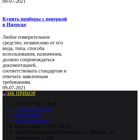
09-07-2021
Купить приборы с поверкой
в Ижевске
Любое измерительное
средство, независимо от его
вида, типа, способа
использования, назначения,
должно сопровождаться
документацией,
соответствовать стандартам и
отвечать заявленным
требованиям.
09-07-2021
©
ООО "НК"
, 2026
+7 (3412) 277-001
88005118036
info@nkpribor.ru
Будни 08:00 - 17:00 (МСК)
426034, Удмуртская Республика, г. Ижевск, ул.
Удмуртская, д.268