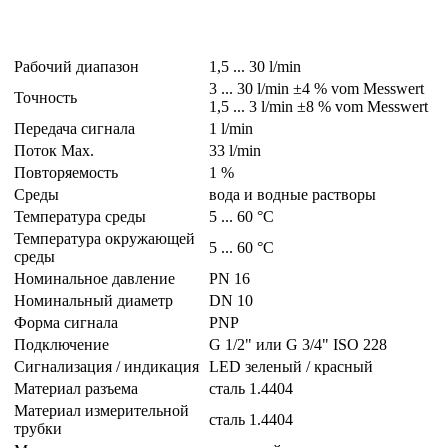
Рабочий диапазон
1,5 ... 30 l/min
3 ... 30 l/min ±4 % vom Messwert
Точность
1,5 ... 3 l/min ±8 % vom Messwert
Передача сигнала
1 l/min
Поток Max.
33 l/min
Повторяемость
1 %
Среды
вода и водные растворы
Температура среды
5 ... 60 °C
Температура окружающей
5 ... 60 °C
среды
Номинальное давление
PN 16
Номинальный диаметр
DN 10
Форма сигнала
PNP
Подключение
G 1/2" или G 3/4" ISO 228
Сигнализация / индикация
LED зеленый / красный
Материал разъема
сталь 1.4404
Материал измерительной
сталь 1.4404
трубки