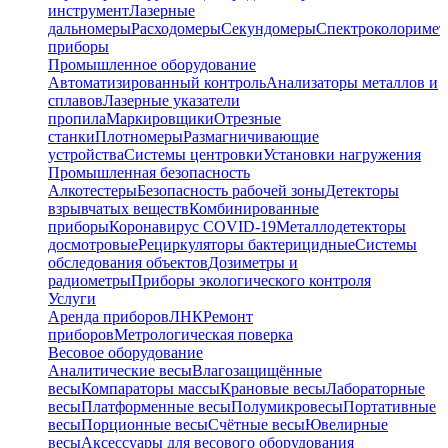
инструмент
Лазерные
дальномеры
Расходомеры
Секундомеры
Спектроколориме
приборы
Промышленное оборудование
Автоматизированный контроль
Анализаторы металлов и
сплавов
Лазерные указатели
пропила
Маркировщики
Отрезные
станки
Плотномеры
Размагничивающие
устройства
Системы центровки
Установки нагружения
Промышленная безопасность
Алкотестеры
Безопасность рабочей зоны
Детекторы
взрывчатых веществ
Комбинированные
приборы
Коронавирус COVID-19
Металлодетекторы
досмотровые
Рециркуляторы бактерицидные
Системы
обследования объектов
Дозиметры и
радиометры
Приборы экологического контроля
Услуги
Аренда приборов
ЛНК
Ремонт
приборов
Метрологическая поверка
Весовое оборудование
Аналитические весы
Влагозащищённые
весы
Компараторы массы
Крановые весы
Лабораторные
весы
Платформенные весы
Полумикровесы
Портативные
весы
Порционные весы
Счётные весы
Ювелирные
весы
Аксессуары для весового оборудования