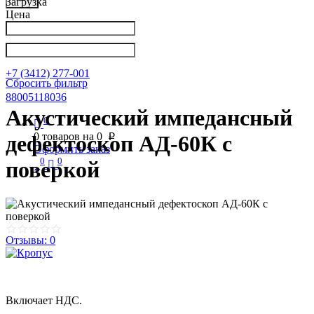
Загрузка
Цена
Написать в Телеграм
info@nkpribor.ru
+7 (3412) 277-001
Сбросить фильтр
88005118036
Акустический импедансный
0
0
товаров на
0
дефектоскоп АД-60К с
p
Оформить заказ
0
0
поверкой
Отзывы: 0
Включает НДС.