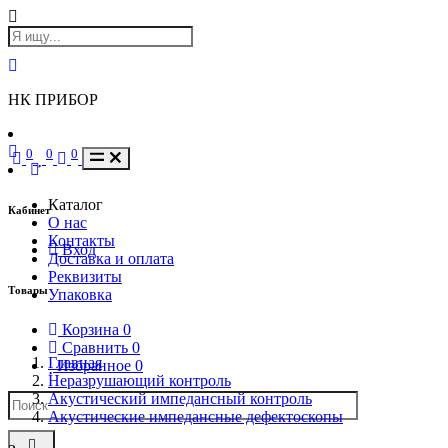
НК ПРИБОР
0
0
0
Каталог
Кабинет
О нас
Контакты
Вход
Доставка и оплата
Реквизиты
Товары
Упаковка
Корзина
0
Сравнить
0
Главная
Избранное
0
Неразрушающий контроль
Акустический импедансный контроль
Акустические импедансные дефектоскопы