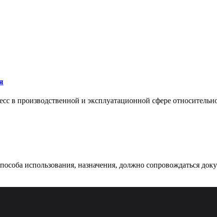
я
сс в производственной и эксплуатационной сфере относительно 
 способа использования, назначения, должно сопровождаться док