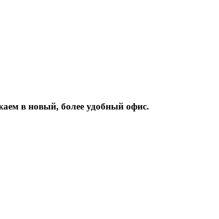
жаем
в
новый,
более
удобный
офис.