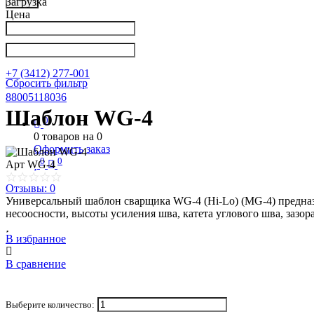
Загрузка
Цена
Написать в Телеграм
info@nkpribor.ru
+7 (3412) 277-001
Сбросить фильтр
88005118036
Шаблон WG-4
0
0
товаров на
0
Оформить заказ
0
0
Арт
WG-4
Отзывы: 0
Универсальный шаблон сварщика WG-4 (Hi-Lo) (MG-4) предназн
несоосности, высоты усиления шва, катета углового шва, зазора
В избранное
В сравнение
Выберите количество: