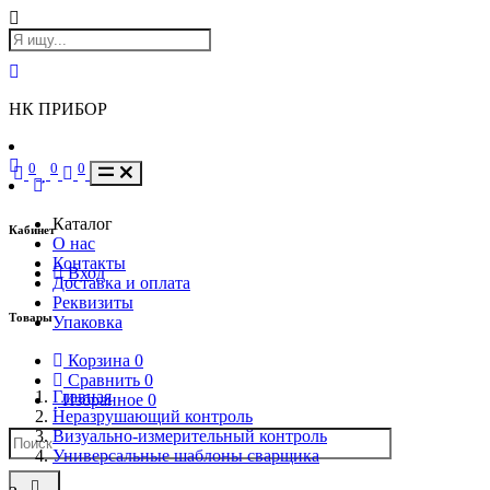
НК ПРИБОР
0
0
0
Каталог
Кабинет
О нас
Контакты
Вход
Доставка и оплата
Реквизиты
Товары
Упаковка
Корзина
0
Сравнить
0
Главная
Избранное
0
Неразрушающий контроль
Визуально-измерительный контроль
Универсальные шаблоны сварщика