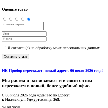
Оцените товар
Я согласен(а) на обработку моих персональных данных
Оставить отзыв
НК-Прибор переезжает: новый адрес с 06 июля 2026 года!
М
ы
растём
и
развиваемся
и
в
связи
с
этим
переезжаем
в
новый,
более
удобный
офис.
С
06
июля
2026
года
ждём
вас
по
адресу:
г.
Ижевск,
ул.
Удмуртская,
д.
268
.
24-06-2026