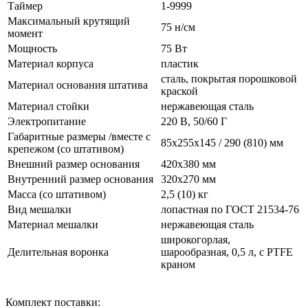
Таймер
1-9999
Максимальный крутящий
75 н/см
момент
Мощность
75 Вт
Материал корпуса
пластик
сталь, покрытая порошковой
Материал основания штатива
краской
Материал стойки
нержавеющая сталь
Электропитание
220 В, 50/60 Г
Габаритные размеры /вместе с
85х255х145 / 290 (810) мм
крепежом (со штативом)
Внешний размер основания
420х380 мм
Внутренний размер основания
320х270 мм
Масса (со штативом)
2,5 (10) кг
Вид мешалки
лопастная по ГОСТ 21534-76
Материал мешалки
нержавеющая сталь
широкогорлая,
Делительная воронка
шарообразная, 0,5 л, с PTFE
краном
Комплект поставки: