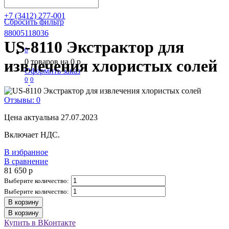
+7 (3412) 277-001
Сбросить фильтр
88005118036
US-8110 Экстрактор для
0
извлечения хлористых солей
0
товаров на
0
p
Оформить заказ
0
0
Отзывы: 0
Цена актуальна 27.07.2023
Включает НДС.
В избранное
В сравнение
81 650
p
Выберите количество:
Выберите количество:
В корзину
В корзину
Купить в ВКонтакте