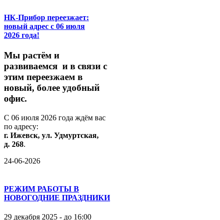
НК-Прибор переезжает:
новый адрес с 06 июля
2026 года!
М
ы
растём
и
развиваемся
и
в
связи
с
этим
переезжаем
в
новый,
более
удобный
офис.
С
06
июля
2026
года
ждём
вас
по
адресу:
г.
Ижевск,
ул.
Удмуртская,
д.
268
.
24-06-2026
РЕЖИМ РАБОТЫ В
НОВОГОДНИЕ ПРАЗДНИКИ
29 декабря 2025 - до 16:00