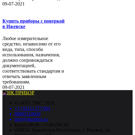
09-07-2021
Купить приборы с поверкой
в Ижевске
Любое измерительное
средство, независимо от его
вида, типа, способа
использования, назначения,
должно сопровождаться
документацией,
соответствовать стандартам и
отвечать заявленным
требованиям.
09-07-2021
©
ООО "НК"
, 2026
+7 (3412) 277-001
88005118036
info@nkpribor.ru
Будни 08:00 - 17:00 (МСК)
426034, Удмуртская Республика, г. Ижевск, ул.