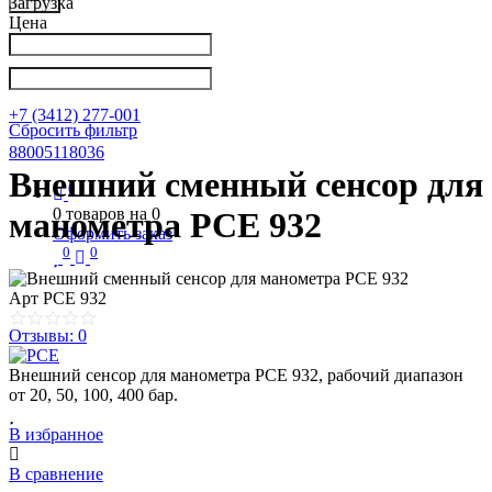
Загрузка
Цена
Написать в Телеграм
info@nkpribor.ru
+7 (3412) 277-001
Сбросить фильтр
88005118036
Внешний сменный сенсор для
0
0
товаров на
0
манометра PCE 932
Оформить заказ
0
0
Арт
PCE 932
Отзывы: 0
Внешний сенсор для манометра PCE 932, рабочий диапазон
от 20, 50, 100, 400 бар.
В избранное
В сравнение