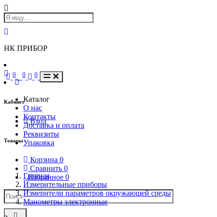
НК ПРИБОР
0
0
0
Каталог
Кабинет
О нас
Контакты
Вход
Доставка и оплата
Реквизиты
Товары
Упаковка
Корзина
0
Сравнить
0
Главная
Избранное
0
Измерительные приборы
Измерители параметров окружающей среды
Манометры электронные