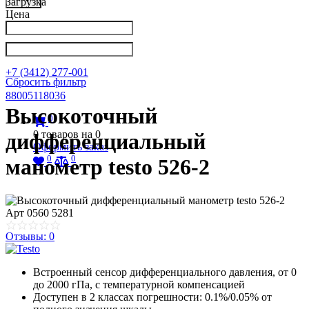
Загрузка
Цена
Написать в Телеграм
info@nkpribor.ru
+7 (3412) 277-001
Сбросить фильтр
88005118036
Высокоточный
0
0
товаров на
0
дифференциальный
Оформить заказ
0
0
манометр testo 526-2
Арт
0560 5281
Отзывы: 0
Встроенный сенсор дифференциального давления, от 0
до 2000 гПа, с температурной компенсацией
Доступен в 2 классах погрешности: 0.1%/0.05% от