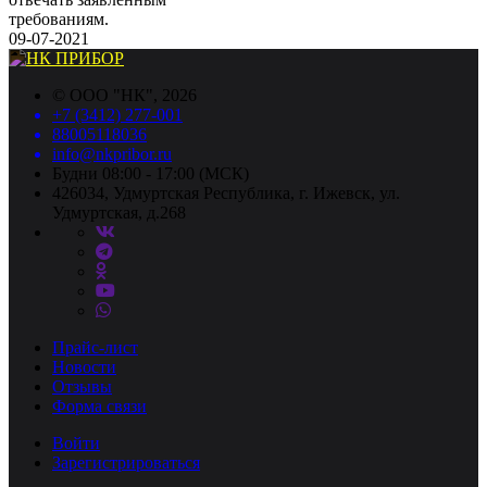
требованиям.
09-07-2021
©
ООО "НК"
, 2026
+7 (3412) 277-001
88005118036
info@nkpribor.ru
Будни 08:00 - 17:00 (МСК)
426034, Удмуртская Республика, г. Ижевск, ул.
Удмуртская, д.268
Прайс-лист
Новости
Отзывы
Форма связи
Войти
Зарегистрироваться