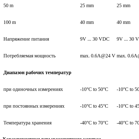
50 m
25 mm
25 mm
100 m
40 mm
40 mm
Напряжение питания
9V ... 30 VDC
9V ... 30
Потребляемая мощность
max. 0.6A@24 V
max. 0.6
Диапазон рабочих температур
при одиночных измерениях
-10°C to 50°C
-10°C to 5
при постоянных измерениях
-10°C to 45°C
-10°C to 4
Температура хранения
-40°C to 70°C
-40°C to 7