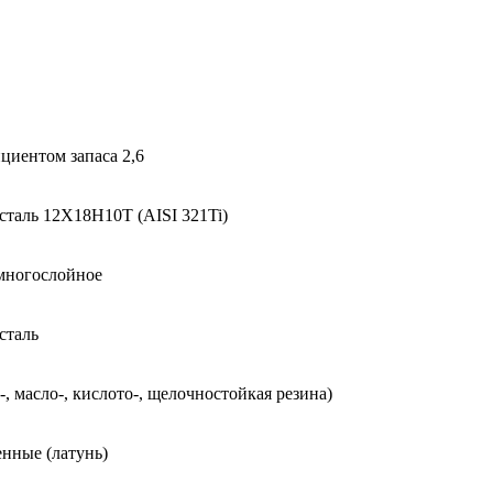
ициентом запаса 2,6
таль 12Х18Н10Т (AISI 321Ti)
 многослойное
сталь
 масло-, кислото-, щелочностойкая резина)
нные (латунь)