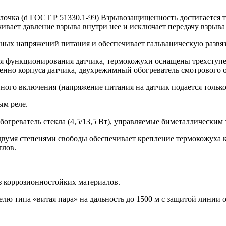
чка (d ГОСТ Р 51330.1-99) Взрывозащищенность достигается те
ивает давление взрыва внутри нее и исключает передачу взрыв
тных напряжений питания и обеспечивает гальваническую развя
ля функционирования датчика, термокожухи оснащены трехступен
енно корпуса датчика, двухрежимный обогреватель смотрового
ного включения (напряжение питания на датчик подается только
ым реле.
огреватель стекла (4,5/13,5 Вт), управляемые биметаллическим 
вумя степенями свободы обеспечивает крепление термокожуха к
глов.
 коррозионностойких материалов.
белю типа «витая пара» на дальность до 1500 м с защитой лини