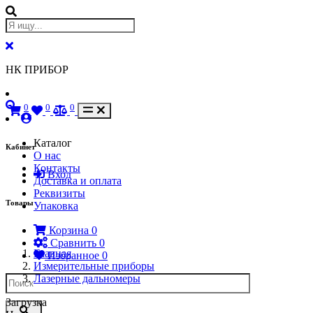
НК ПРИБОР
0
0
0
Каталог
Кабинет
О нас
Контакты
Вход
Доставка и оплата
Реквизиты
Товары
Упаковка
Корзина
0
Сравнить
0
Главная
Избранное
0
Измерительные приборы
Лазерные дальномеры
Загрузка