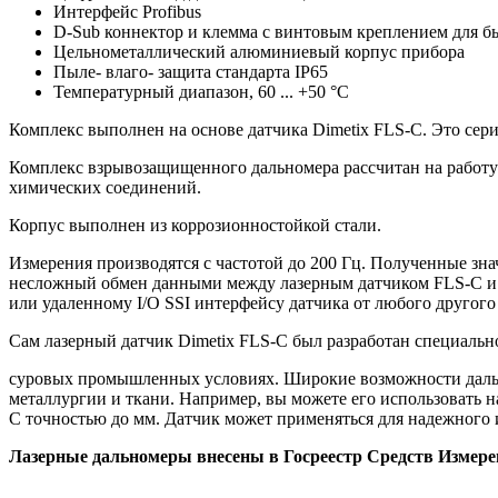
Интерфейс Profibus
D-Sub коннектор и клемма с винтовым креплением для б
Цельнометаллический алюминиевый корпус прибора
Пыле- влаго- защита стандарта IP65
Температурный диапазон, 60 ... +50 °C
Комплекс выполнен на основе датчика Dimetix FLS-C. Это сери
Комплекс взрывозащищенного дальномера рассчитан на работу 
химических соединений.
Корпус выполнен из коррозионностойкой стали.
Измерения производятся с частотой до 200 Гц. Полученные зн
несложный обмен данными между лазерным датчиком FLS-C и си
или удаленному I/O SSI интерфейсу датчика от любого другого
Сам лазерный датчик Dimetix FLS-C был разработан специальн
суровых промышленных условиях. Широкие возможности дальн
металлургии и ткани. Например, вы можете его использовать на
С точностью до мм. Датчик может применяться для надежного 
Лазерные дальномеры внесены в Госреестр Средств Измере