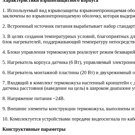
Характеристики взрывозащитного корпуса
1. Используемый вид взрывозащиты взрывонепроницаемая оболо
заключены во взрывонепроницаемую оболочку, которая выдерж
2. Встроенный источник питания вырабатывает набор стандар
3. В целях создания температурных условий, благоприятных д
блок нагревателей, поддерживающий температуру непосредств
4. Блоки управления термокожухов реализуют режим безаварий
5. Нагреватель корпуса датчика (6 Вт), управляемый электронн
6. Нагреватель монтажной пластины (20 Вт) и двухрежимный об
7. Входящий в комплект термокожуха настенный кронштейн с д
датчика расстояния (наведение на цель) в широком диапазоне у
8. Напряжение питания ~24В.
9. Внешние элементы конструкции термокожуха, выполнены из
10. Комплектуется устройствами передачи видеосигнала по ка
Конструктивные параметры