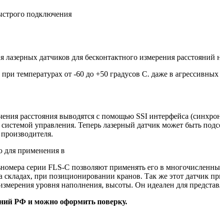
ыстрого подключения
я лазерных датчиков для бесконтактного измерения расстояний н
при температурах от -60 до +50 градусов С. даже в агрессивных
ачения расстояния выводятся с помощью SSI интерфейса (синхро
стемой управления. Теперь лазерный датчик может быть подсое
 производителя.
о для применения в
омера серии FLS-C позволяют применять его в многочисленны
 складах, при позиционировании кранов. Так же этот датчик при
измерения уровня наполнения, высоты. Он идеален для представ
ний РФ и можно оформить поверку.