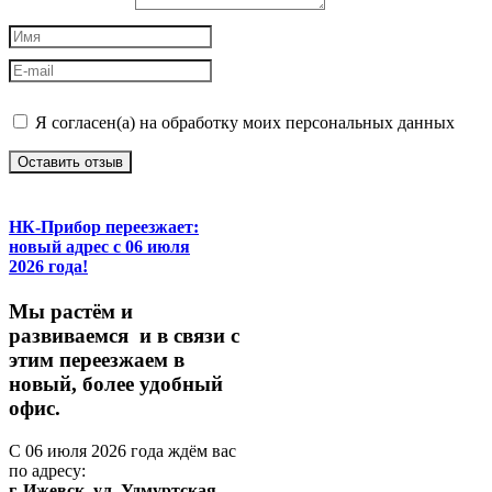
Я согласен(а) на обработку моих персональных данных
Оставить отзыв
НК-Прибор переезжает:
новый адрес с 06 июля
2026 года!
М
ы
растём
и
развиваемся
и
в
связи
с
этим
переезжаем
в
новый,
более
удобный
офис.
С
06
июля
2026
года
ждём
вас
по
адресу:
г.
Ижевск,
ул.
Удмуртская,