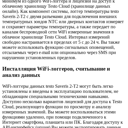
минимум из одного WiFi-логгера и лицензии на доступ к
облачному хранилищу Testo Cloud (хранилище данных
онлайн). Как компонент системы, логгер температуры testo
Saveris 2-Т2 с двумя разъемами для подключения внешних
температурных зондов NTC или дверных контактов измеряет
и сохраняет параметры температуры, а также передает по
каналам беспроводной сети WiFi измеренные значения в
облачное хранилище Testo Cloud. Интервал измерений
свободно настраивается в пределах от 5 с до 24 ч. Вы также
можете использовать функцию сигнальных оповещений,
отсылаемых через e-mail или опционально через SMS при
нарушении установленных пределов.
Инсталляция WiFi-логгеров, считывание и
анализ данных
WiFi-логгеры данных testo Saveris 2-Т2 могут быть легко
установлены и введены в эксплуатацию пользователем, не
обладающим специальными техническими навыками.
Доступно несколько вариантов лицензий для доступа к Testo
Cloud, реализующего функции по просмотру и анализу
измеренных значений. Вы можете воспользоваться этими
функциями удаленно, при помощи подключенного к
Интернет смартфона, планшета или ПК. Благодаря доступу к
API-интерфейсу (опция) Вы можете экспортировать данные