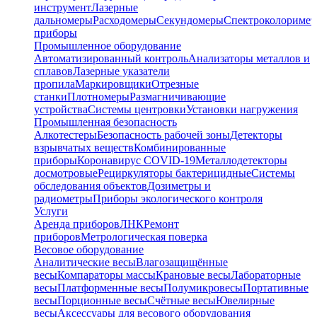
инструмент
Лазерные
дальномеры
Расходомеры
Секундомеры
Спектроколориме
приборы
Промышленное оборудование
Автоматизированный контроль
Анализаторы металлов и
сплавов
Лазерные указатели
пропила
Маркировщики
Отрезные
станки
Плотномеры
Размагничивающие
устройства
Системы центровки
Установки нагружения
Промышленная безопасность
Алкотестеры
Безопасность рабочей зоны
Детекторы
взрывчатых веществ
Комбинированные
приборы
Коронавирус COVID-19
Металлодетекторы
досмотровые
Рециркуляторы бактерицидные
Системы
обследования объектов
Дозиметры и
радиометры
Приборы экологического контроля
Услуги
Аренда приборов
ЛНК
Ремонт
приборов
Метрологическая поверка
Весовое оборудование
Аналитические весы
Влагозащищённые
весы
Компараторы массы
Крановые весы
Лабораторные
весы
Платформенные весы
Полумикровесы
Портативные
весы
Порционные весы
Счётные весы
Ювелирные
весы
Аксессуары для весового оборудования