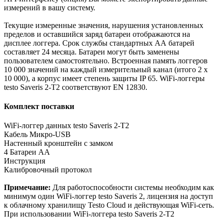
измерений в вашу систему.
Текущие измеренные значения, нарушения установленных
пределов и оставшийся заряд батареи отображаются на
дисплее логгера. Срок службы стандартных АА батарей
составляет 24 месяца. Батареи могут быть заменены
пользователем самостоятельно. Встроенная память логгеров
10 000 значений на каждый измерительный канал (итого 2 х
10 000), а корпус имеет степень защиты IP 65. WiFi-логгеры
testo Saveris 2-Т2 соответствуют EN 12830.
Комплект поставки
WiFi-логгер данных testo Saveris 2-Т2
Кабель Микро-USB
Настенный кронштейн с замком
4 Батареи АА
Инструкция
Калибровочный протокол
Примечание:
Для работоспособности системы необходим как
минимум один WiFi-логгер testo Saveris 2, лицензия на доступ
к облачному хранилищу Testo Cloud и действующая WiFi-сеть.
При использовании WiFi-логгера testo Saveris 2-Т2