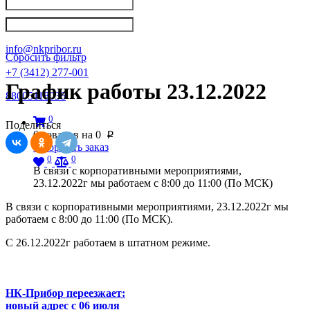
Написать в Телеграм
info@nkpribor.ru
Сбросить фильтр
+7 (3412) 277-001
График работы 23.12.2022
88005118036
0
Поделиться
0
товаров на
0
p
Оформить заказ
0
0
В связи с корпоративными мероприятиями,
23.12.2022г мы работаем с 8:00 до 11:00 (По МСК)
В связи с корпоративными мероприятиями, 23.12.2022г мы
работаем с 8:00 до 11:00 (По МСК).
С 26.12.2022г работаем в штатном режиме.
НК-Прибор переезжает:
новый адрес с 06 июля