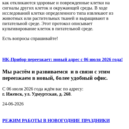
как откликаются здоровые и поврежденные клетки на
сигналы других клеток и окружающей среды. В ходе
исследований клетки определенного типа извлекают из
животных или растительных тканей и выращивают в
питательной среде. Этот протокол описывает
культивирование клеток в питательной среде
.
Есть вопросы спрашивайте!
НК-Прибор переезжает: новый адрес с 06 июля 2026 года!
М
ы
растём
и
развиваемся
и
в
связи
с
этим
переезжаем
в
новый,
более
удобный
офис.
С
06
июля
2026
года
ждём
вас
по
адресу:
г.
Ижевск,
ул.
Удмуртская,
д.
268
.
24-06-2026
РЕЖИМ РАБОТЫ В НОВОГОДНИЕ ПРАЗДНИКИ