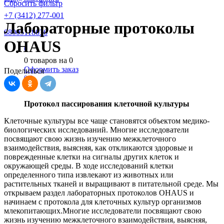
Сбросить фильтр
+7 (3412) 277-001
Лабораторные протоколы
88005118036
OHAUS
0
0
товаров на
0
Оформить заказ
Поделиться
0
0
Протокол пассирования клеточной культуры
Клеточные культуры все чаще становятся объектом медико-
биологических исследований. Многие исследователи
посвящают свою жизнь изучению межклеточного
взаимодействия, выясняя, как откликаются здоровые и
поврежденные клетки на сигналы других клеток и
окружающей среды. В ходе исследований клетки
определенного типа извлекают из животных или
растительных тканей и выращивают в питательной среде. Мы
открываем раздел лабораторных протоколов OHAUS и
начинаем с протокола для клеточных культур организмов
млекопитающих.Многие исследователи посвящают свою
жизнь изучению межклеточного взаимодействия, выясняя,