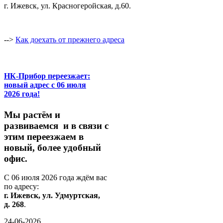
г. Ижевск, ул. Красногеройская, д.60.
-->
Как доехать от прежнего адреса
НК-Прибор переезжает:
новый адрес с 06 июля
2026 года!
М
ы
растём
и
развиваемся
и
в
связи
с
этим
переезжаем
в
новый,
более
удобный
офис.
С
06
июля
2026
года
ждём
вас
по
адресу:
г.
Ижевск,
ул.
Удмуртская,
д.
268
.
24-06-2026