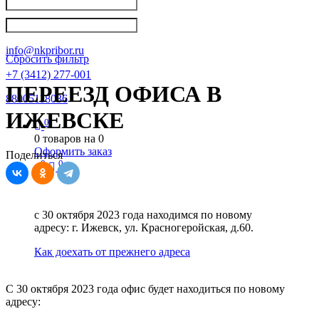
Написать в Телеграм
info@nkpribor.ru
Сбросить фильтр
+7 (3412) 277-001
ПЕРЕЕЗД ОФИСА В
88005118036
ИЖЕВСКЕ
0
0
товаров на
0
Оформить заказ
Поделиться
0
0
с 30 октября 2023 года находимся по новому
адресу: г. Ижевск, ул. Красногеройская, д.60.
Как доехать от прежнего адреса
С 30 октября 2023 года офис будет находиться по новому
адресу: