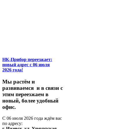
НК-Прибор переезжает:
новый адрес с 06 июля
2026 года!
М
ы
растём
и
развиваемся
и
в
связи
с
этим
переезжаем
в
новый,
более
удобный
офис.
С
06
июля
2026
года
ждём
вас
по
адресу:
г.
Ижевск,
ул.
Удмуртская,