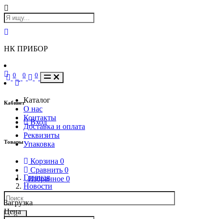
НК ПРИБОР
0
0
0
Каталог
Кабинет
О нас
Контакты
Вход
Доставка и оплата
Реквизиты
Товары
Упаковка
Корзина
0
Сравнить
0
Главная
Избранное
0
Новости
Загрузка
Цена