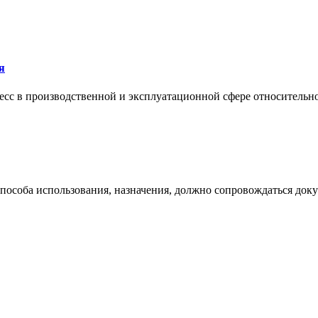
я
сс в производственной и эксплуатационной сфере относительно 
 способа использования, назначения, должно сопровождаться док