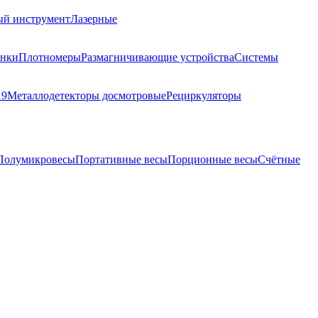
ый инструмент
Лазерные
анки
Плотномеры
Размагничивающие устройства
Системы
19
Металлодетекторы досмотровые
Рециркуляторы
Полумикровесы
Портативные весы
Порционные весы
Счётные