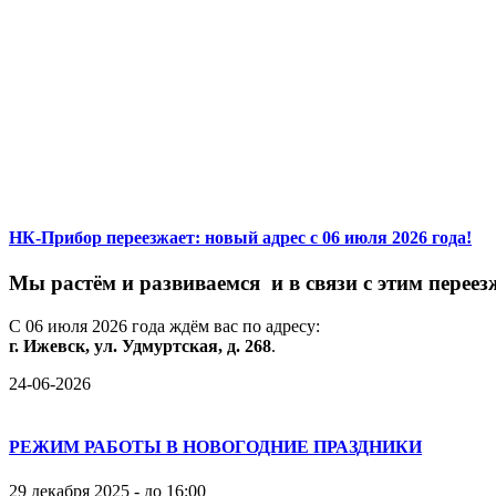
НК-Прибор переезжает: новый адрес с 06 июля 2026 года!
М
ы
растём
и
развиваемся
и
в
связи
с
этим
переез
С
06
июля
2026
года
ждём
вас
по
адресу:
г.
Ижевск,
ул.
Удмуртская,
д.
268
.
24-06-2026
РЕЖИМ РАБОТЫ В НОВОГОДНИЕ ПРАЗДНИКИ
29 декабря 2025 - до 16:00