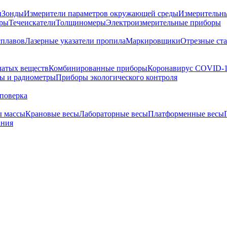
ы
Зонды
Измерители параметров окружающей среды
Измерительн
тры
Течеискатели
Толщиномеры
Электроизмерительные приборы
сплавов
Лазерные указатели пропила
Маркировщики
Отрезные ст
чатых веществ
Комбинированные приборы
Коронавирус COVID-
ы и радиометры
Приборы экологического контроля
поверка
ы массы
Крановые весы
Лабораторные весы
Платформенные весы
ания