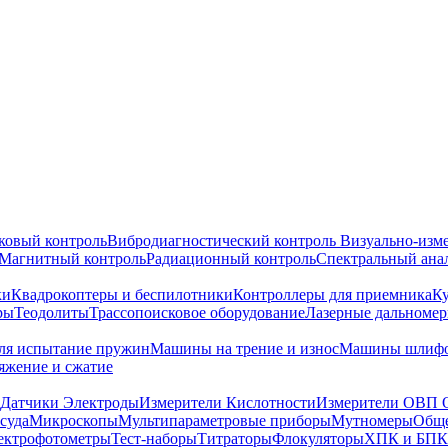
ковый контроль
Вибродиагностический контроль
Визуально-изм
Магнитный контроль
Радиационный контроль
Спектральный ана
ки
Квадрокоптеры и беспилотники
Контроллеры для приемника
К
ры
Теодолиты
Трассопоисковое оборудование
Лазерные дальноме
я испытание пружин
Машины на трение и износ
Машины шлифо
тяжение и сжатие
Датчики Электроды
Измерители Кислотности
Измерители ОВП 
суда
Микроскопы
Мультипараметровые приборы
Мутномеры
Обще
ектрофотометры
Тест-наборы
Титраторы
Флокуляторы
ХПК и БПК