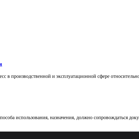
я
сс в производственной и эксплуатационной сфере относительно 
 способа использования, назначения, должно сопровождаться док