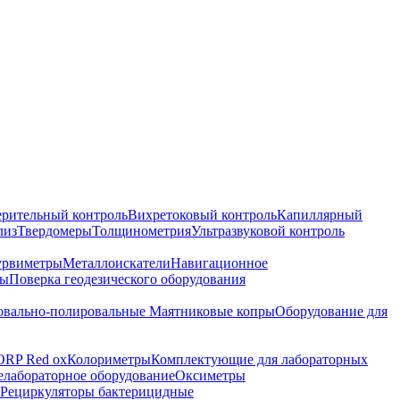
ерительный контроль
Вихретоковый контроль
Капиллярный
лиз
Твердомеры
Толщинометрия
Ультразвуковой контроль
урвиметры
Металлоискатели
Навигационное
ры
Поверка геодезического оборудования
вально-полировальные
Маятниковые копры
Оборудование для
ORP Red ox
Колориметры
Комплектующие для лабораторных
лабораторное оборудование
Оксиметры
Рециркуляторы бактерицидные