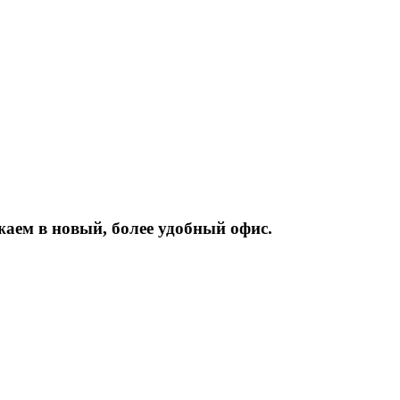
жаем
в
новый,
более
удобный
офис.