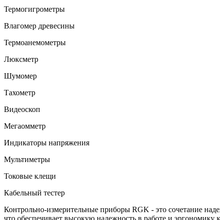
Термогигрометры
Влагомер древесины
Термоанемометры
Люксметр
Шумомер
Тахометр
Видеоскоп
Мегаомметр
Индикаторы напряжения
Мультиметры
Токовые клещи
Кабельный тестер
Контрольно-измерительные приборы RGK - это сочетание над
что обеспечивает высокую надежность в работе и эргономику 