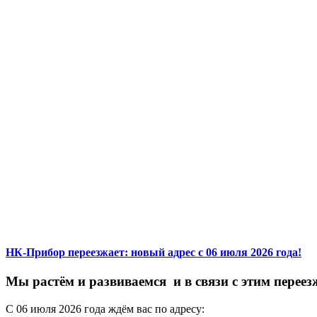
НК-Прибор переезжает: новый адрес с 06 июля 2026 года!
М
ы
растём
и
развиваемся
и
в
связи
с
этим
переез
С
06
июля
2026
года
ждём
вас
по
адресу: