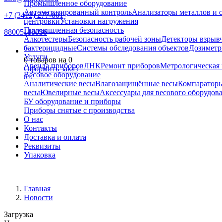
Промышленное оборудование
Автоматизированный контроль
Анализаторы металлов и 
+7 (3412) 277-001
центровки
Установки нагружения
Промышленная безопасность
88005118036
Алкотестеры
Безопасность рабочей зоны
Детекторы взрыв
бактерицидные
Системы обследования объектов
Дозиметр
0
Услуги
0
товаров на
0
Аренда приборов
ЛНК
Ремонт приборов
Метрологическая 
Оформить заказ
Весовое оборудование
0
0
Аналитические весы
Влагозащищённые весы
Компаратор
весы
Ювелирные весы
Аксессуары для весового оборудов
БУ оборудование и приборы
Приборы снятые с производства
О нас
Контакты
Доставка и оплата
Реквизиты
Упаковка
Главная
Новости
Загрузка