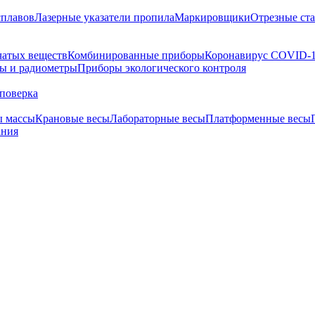
сплавов
Лазерные указатели пропила
Маркировщики
Отрезные ст
чатых веществ
Комбинированные приборы
Коронавирус COVID-
ы и радиометры
Приборы экологического контроля
поверка
ы массы
Крановые весы
Лабораторные весы
Платформенные весы
ания