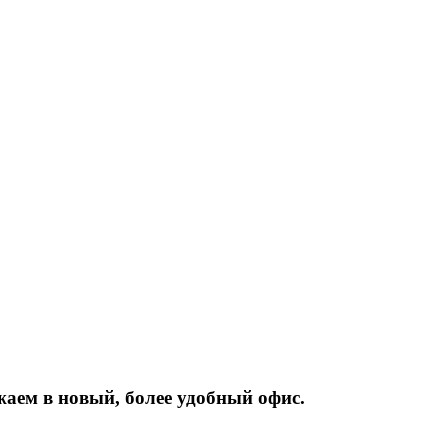
жаем
в
новый,
более
удобный
офис.