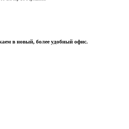
жаем
в
новый,
более
удобный
офис.