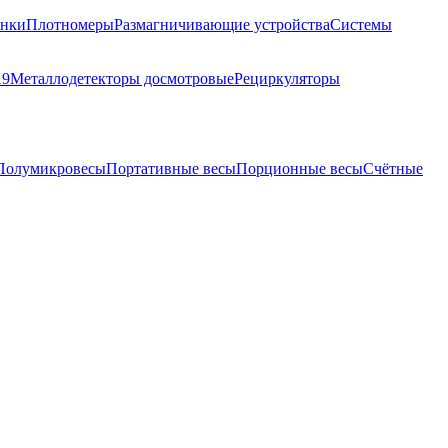
анки
Плотномеры
Размагничивающие устройства
Системы
19
Металлодетекторы досмотровые
Рециркуляторы
Полумикровесы
Портативные весы
Порционные весы
Счётные