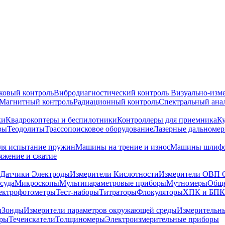
ковый контроль
Вибродиагностический контроль
Визуально-изм
Магнитный контроль
Радиационный контроль
Спектральный ана
ки
Квадрокоптеры и беспилотники
Контроллеры для приемника
К
ры
Теодолиты
Трассопоисковое оборудование
Лазерные дальноме
я испытание пружин
Машины на трение и износ
Машины шлифо
тяжение и сжатие
Датчики Электроды
Измерители Кислотности
Измерители ОВП 
суда
Микроскопы
Мультипараметровые приборы
Мутномеры
Обще
ектрофотометры
Тест-наборы
Титраторы
Флокуляторы
ХПК и БПК
ы
Зонды
Измерители параметров окружающей среды
Измерительн
тры
Течеискатели
Толщиномеры
Электроизмерительные приборы