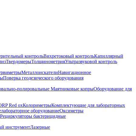
ерительный контроль
Вихретоковый контроль
Капиллярный
лиз
Твердомеры
Толщинометрия
Ультразвуковой контроль
урвиметры
Металлоискатели
Навигационное
ры
Поверка геодезического оборудования
вально-полировальные
Маятниковые копры
Оборудование для
ORP Red ox
Колориметры
Комплектующие для лабораторных
лабораторное оборудование
Оксиметры
Рециркуляторы бактерицидные
ый инструмент
Лазерные