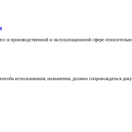
я
сс в производственной и эксплуатационной сфере относительно 
 способа использования, назначения, должно сопровождаться док