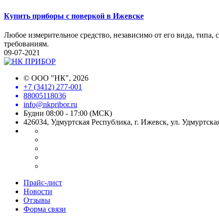
Купить приборы с поверкой в Ижевске
Любое измерительное средство, независимо от его вида, типа,
требованиям.
09-07-2021
©
ООО "НК"
, 2026
+7 (3412) 277-001
88005118036
info@nkpribor.ru
Будни 08:00 - 17:00 (МСК)
426034, Удмуртская Республика, г. Ижевск, ул. Удмуртская
Прайс-лист
Новости
Отзывы
Форма связи