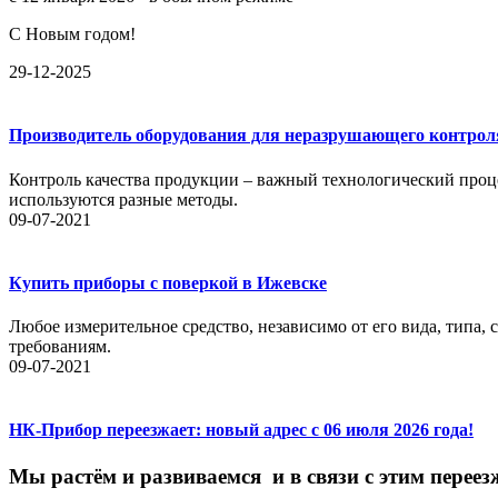
С Новым годом!
29-12-2025
Производитель оборудования для неразрушающего контрол
Контроль качества продукции – важный технологический проце
используются разные методы.
09-07-2021
Купить приборы с поверкой в Ижевске
Любое измерительное средство, независимо от его вида, типа,
требованиям.
09-07-2021
НК-Прибор переезжает: новый адрес с 06 июля 2026 года!
М
ы
растём
и
развиваемся
и
в
связи
с
этим
переез