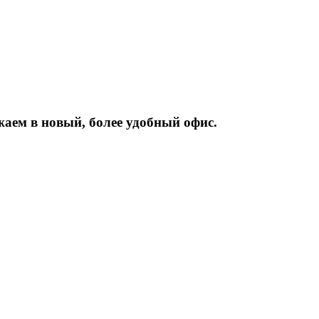
жаем
в
новый,
более
удобный
офис.