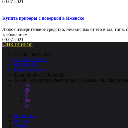
09-07-2021
Купить приборы с поверкой в Ижевске
Любое измерительное средство, независимо от его вида, типа,
требованиям.
09-07-2021
©
ООО "НК"
, 2026
+7 (3412) 277-001
88005118036
info@nkpribor.ru
Будни 08:00 - 17:00 (МСК)
426034, Удмуртская Республика, г. Ижевск, ул. Удмуртская
Прайс-лист
Новости
Отзывы