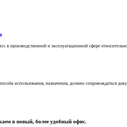
я
сс в производственной и эксплуатационной сфере относительно 
 способа использования, назначения, должно сопровождаться док
жаем
в
новый,
более
удобный
офис.