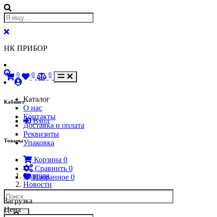
НК ПРИБОР
0
0
0
Каталог
Кабинет
О нас
Контакты
Вход
Доставка и оплата
Реквизиты
Товары
Упаковка
Корзина
0
Сравнить
0
Главная
Избранное
0
Новости
Загрузка
Цена