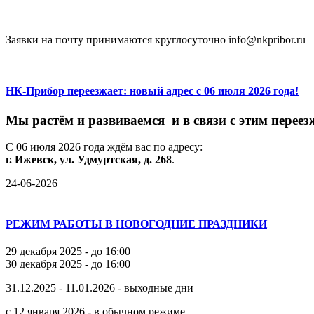
Заявки на почту принимаются круглосуточно info@nkpribor.ru
НК-Прибор переезжает: новый адрес с 06 июля 2026 года!
М
ы
растём
и
развиваемся
и
в
связи
с
этим
переез
С
06
июля
2026
года
ждём
вас
по
адресу:
г.
Ижевск,
ул.
Удмуртская,
д.
268
.
24-06-2026
РЕЖИМ РАБОТЫ В НОВОГОДНИЕ ПРАЗДНИКИ
29 декабря 2025 - до 16:00
30 декабря 2025 - до 16:00
31.12.2025 - 11.01.2026 - выходные дни
с 12 января 2026 - в обычном режиме