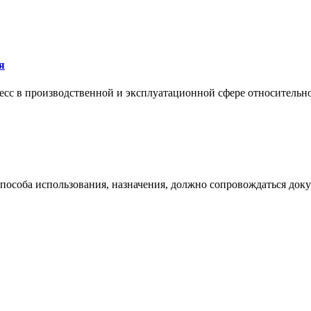
я
сс в производственной и эксплуатационной сфере относительно 
 способа использования, назначения, должно сопровождаться док