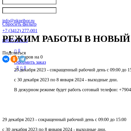
Написать в Телеграм
info@nkpribor.ru
Сбросить фильтр
+7 (3412) 277-001
РЕЖИМ РАБОТЫ В НОВЫЙ 
88005118036
0
Поделиться
0
товаров на
0
Оформить заказ
0
0
29 декабря 2023 - сокращенный рабочий день с 09:00 до 1
с 30 декабря 2023 по 8 января 2024 - выходные дни.
В дежурном режиме будет работь сотовый телефон: +790
29 декабря 2023 - сокращенный рабочий день с 09:00 до 15:00
с 30 декабря 2023 по 8 января 2024 - выходные дни.