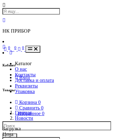
НК ПРИБОР
0
0
0
Каталог
Кабинет
О нас
Контакты
Вход
Доставка и оплата
Реквизиты
Товары
Упаковка
Корзина
0
Сравнить
0
Главная
Избранное
0
Новости
Загрузка
Цена