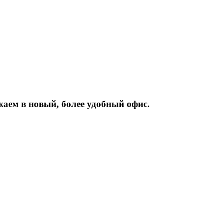
жаем
в
новый,
более
удобный
офис.