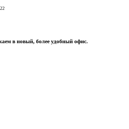
222
жаем
в
новый,
более
удобный
офис.