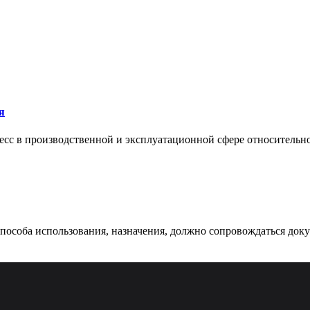
я
сс в производственной и эксплуатационной сфере относительно 
 способа использования, назначения, должно сопровождаться док