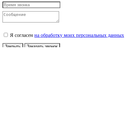
Я согласен
на обработку моих персональных данных
Закрыть
Заказать звонок
Авторизация
У вас еще нет учетной записи?
Зарегистрироваться
Войти по Email
Войти по номеру телефона
Конфиденциальность
Принять
x
Сообщение