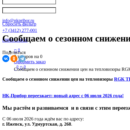
Написать в Телеграм
info@nkpribor.ru
Сбросить фильтр
+7 (3412) 277-001
Сообщаем о сезонном снижен
88005118036
0
Поделиться
0
товаров на
0
Оформить заказ
0
0
Сообщаем о сезонном снижении цен на тепловизоры RG
Сообщаем о сезонном снижении цен на тепловизоры
RGK T
НК-Прибор переезжает: новый адрес с 06 июля 2026 года!
М
ы
растём
и
развиваемся
и
в
связи
с
этим
переез
С
06
июля
2026
года
ждём
вас
по
адресу:
г.
Ижевск,
ул.
Удмуртская,
д.
268
.