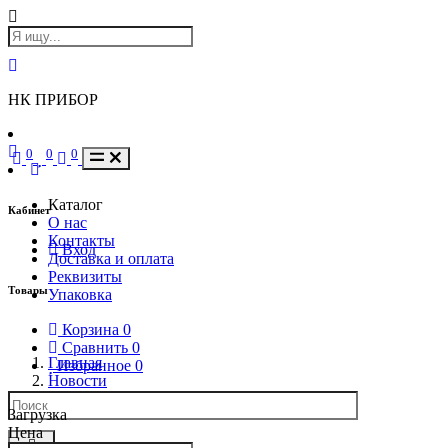
НК ПРИБОР
0
0
0
Каталог
Кабинет
О нас
Контакты
Вход
Доставка и оплата
Реквизиты
Товары
Упаковка
Корзина
0
Сравнить
0
Главная
Избранное
0
Новости
Загрузка
Цена