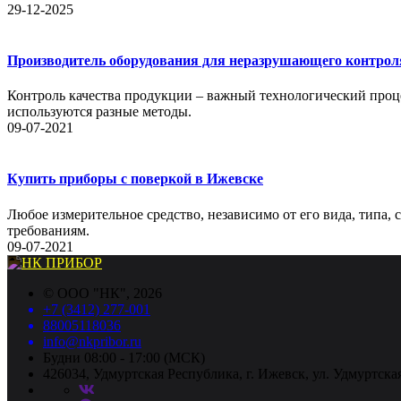
29-12-2025
Производитель оборудования для неразрушающего контрол
Контроль качества продукции – важный технологический проце
используются разные методы.
09-07-2021
Купить приборы с поверкой в Ижевске
Любое измерительное средство, независимо от его вида, типа,
требованиям.
09-07-2021
©
ООО "НК"
, 2026
+7 (3412) 277-001
88005118036
info@nkpribor.ru
Будни 08:00 - 17:00 (МСК)
426034, Удмуртская Республика, г. Ижевск, ул. Удмуртская