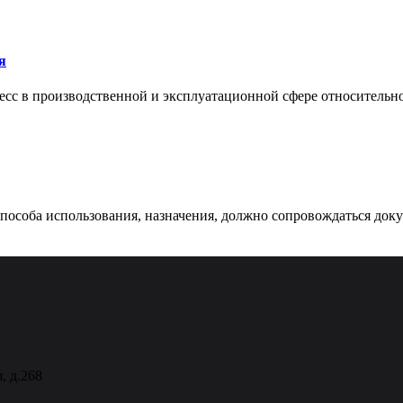
я
сс в производственной и эксплуатационной сфере относительно 
 способа использования, назначения, должно сопровождаться док
, д.268