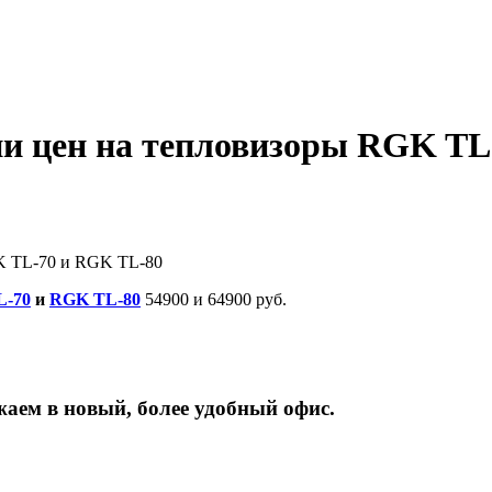
ии цен на тепловизоры RGK TL
K TL-70 и RGK TL-80
L-70
и
RGK TL-80
54900 и 64900 руб.
жаем
в
новый,
более
удобный
офис.