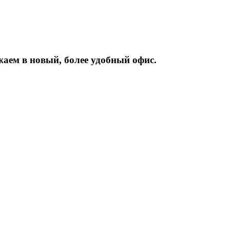
жаем
в
новый,
более
удобный
офис.