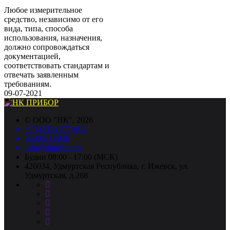
Любое измерительное
средство, независимо от его
вида, типа, способа
использования, назначения,
должно сопровождаться
документацией,
соответствовать стандартам и
отвечать заявленным
требованиям.
09-07-2021
©
ООО "НК"
, 2026
+7 (3412) 277-001
88005118036
info@nkpribor.ru
Будни 08:00 - 17:00 (МСК)
426034, Удмуртская Республика, г. Ижевск, ул.
Удмуртская, д.268