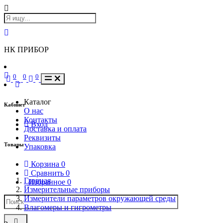
НК ПРИБОР
0
0
0
Каталог
Кабинет
О нас
Контакты
Вход
Доставка и оплата
Реквизиты
Товары
Упаковка
Корзина
0
Сравнить
0
Главная
Избранное
0
Измерительные приборы
Измерители параметров окружающей среды
Влагомеры и гигрометры