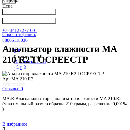
Загрузка
Цена
Написать в Телеграм
info@nkpribor.ru
+7 (3412) 277-001
Сбросить фильтр
88005118036
Анализатор влажности MA
0
0
товаров на
0
210 R2 ГОСРЕЕСТР
Оформить заказ
0
0
Арт
MA 210.R2
Отзывы: 0
MA.R Влагоанализаторы,анализатор влажности MA 210.R2
(максимальный размер образца 210 грамм, разрешение 0,001%
)
В избранное