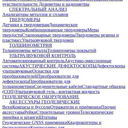
чувствительности
Дозиметры и радиометры
СПЕКТРАЛЬНЫЙ АНАЛИЗ
Анализаторы металлов и сплавов
ТВЕРДОМЕРЫ
Датчики к твердомерам
Динамические
твердомеры
Комбинированные твердомеры
Меры
твердости
Стационарные твердомеры
Твердомеры резины и
пластмасс
Ультразвуковой твердомер
ТОЛЩИНОМЕТРИЯ
Толщиномеры металла
Толщиномеры покрытий
УЛЬТРАЗВУКОВОЙ КОНТРОЛЬ
Автоматизированный контроль
Акустико-эмиссионные
системы
АКУСТИЧЕСКИЕ ДЕФЕКТОСКОПЫ
Дефектоскопы
ультразвуковые
Оснастки для
преобразователей
Преобразователи для
дефектоскопа
Преобразователи для
толщинометрии
Соединительные кабели
Стандартные образцы
(СОП)
Ультразвуковой гель - контактная жидкость
ГЕОДЕЗИЧЕСКОЕ ОБОРУДОВАНИЕ
АКСЕССУАРЫ ГЕОДЕЗИЧЕСКИЕ
Вехи
Компасы и буссоли
Отражатели и приёмники
Прочие
аксессуары
Рейки
Строительные уровни
Телескопические
линейки и штанги
Штативы
Геодезические GNSS приемники
Квадрокоптеры и
беспилотники
Контроллеры для