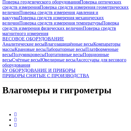
Поверка геодезического оборудования
Поверка оптических
средств измерения
Поверка средств измерения геометрических
величин
Поверка средств измерения давления и
вакуума
Поверка средств измерения механических
величин
Поверка средств измерения температуры
Поверка
средств измерения физических величин
Поверка средств
магнитного измерения
ВЕСОВОЕ ОБОРУДОВАНИЕ
Аналитические весы
Влагозащищённые весы
Компараторы
массы
Крановые весы
Лабораторные весы
Платформенные
весы
Полумикровесы
Портативные весы
Порционные
весы
Счётные весы
Ювелирные весы
Аксессуары для весового
оборудования
БУ ОБОРУДОВАНИЕ И ПРИБОРЫ
ПРИБОРЫ СНЯТЫЕ С ПРОИЗВОДСТВА
Влагомеры и гигрометры