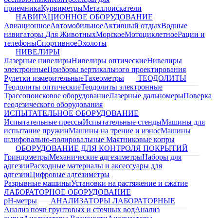
приемника
Курвиметры
Металлоискатели
НАВИГАЦИОННОЕ ОБОРУДОВАНИЕ
Авиационное
Автомобильное
Активный отдых
Водные
навигаторы
Для Животных
Морское
Мотоциклетное
Рации и
телефоны
Спортивное
Эхолоты
НИВЕЛИРЫ
Лазерные нивелиры
Нивелиры оптические
Нивелиры
электронные
Приборы вертикального проектирования
Рулетки измерительные
Тахеометры
ТЕОДОЛИТЫ
Теодолиты оптические
Теодолиты электронные
Трассопоисковое оборудование
Лазерные дальномеры
Поверка
геодезического оборудования
ИСПЫТАТЕЛЬНОЕ ОБОРУДОВАНИЕ
Испытательные прессы
Испытательные стенды
Машины для
испытание пружин
Машины на трение и износ
Машины
шлифовально-полировальные
Маятниковые копры
ОБОРУДОВАНИЕ ДЛЯ КОНТРОЛЯ ПОКРЫТИЙ
Гриндометры
Механические адгезиметры
Наборы для
адгезии
Расходные материалы и аксессуары для
адгезии
Цифровые адгезиметры
Разрывные машины
Установки на растяжение и сжатие
ЛАБОРАТОРНОЕ ОБОРУДОВАНИЕ
pH-метры
АНАЛИЗАТОРЫ ЛАБОРАТОРНЫЕ
Анализ почв грунтовых и сточных вод
Анализ