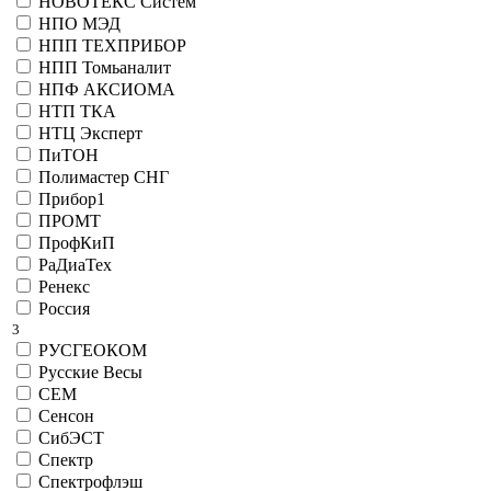
НОВОТЕКС Систем
НПО МЭД
НПП ТЕХПРИБОР
НПП Томьаналит
НПФ АКСИОМА
НТП ТКА
НТЦ Эксперт
ПиТОН
Полимастер СНГ
Прибор1
ПРОМТ
ПрофКиП
РаДиаТех
Ренекс
Россия
3
РУСГЕОКОМ
Русские Весы
СЕМ
Сенсон
СибЭСТ
Спектр
Спектрофлэш