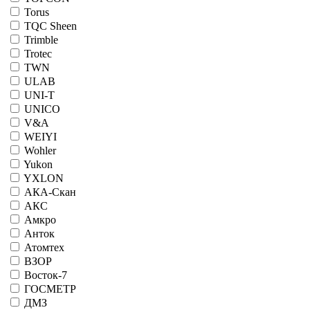
Torus
TQC Sheen
Trimble
Trotec
TWN
ULAB
UNI-T
UNICO
V&A
WEIYI
Wohler
Yukon
YXLON
АКА-Скан
АКС
Амкро
Анток
Атомтех
ВЗОР
Восток-7
ГОСМЕТР
ДМЗ