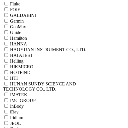
Fluke
FOIF
GALDABINI
Garmin
GeoMax
Guide
Hamilton
HANNA
HAOYUAN INSTRUMENT CO., LTD.
HATATEST
Helling
HIKMICRO
HOTFIND
HTI
HUNAN SUNDY SCIENCE AND
TECHNOLOGY CO., LTD.
IMATEK
IMC GROUP
InBody
iRay
Iridium
JEOL