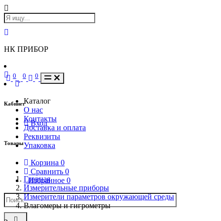
НК ПРИБОР
0
0
0
Каталог
Кабинет
О нас
Контакты
Вход
Доставка и оплата
Реквизиты
Товары
Упаковка
Корзина
0
Сравнить
0
Главная
Избранное
0
Измерительные приборы
Измерители параметров окружающей среды
Влагомеры и гигрометры