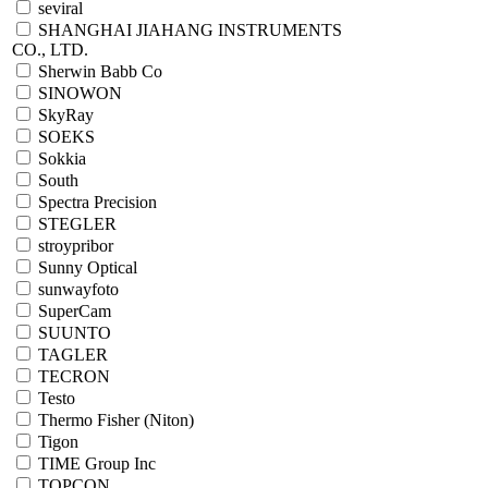
seviral
SHANGHAI JIAHANG INSTRUMENTS
CO., LTD.
Sherwin Babb Co
SINOWON
SkyRay
SOEKS
Sokkia
South
Spectra Precision
STEGLER
stroypribor
Sunny Optical
sunwayfoto
SuperCam
SUUNTO
TAGLER
TECRON
Testo
Thermo Fisher (Niton)
Tigon
TIME Group Inc
TOPCON