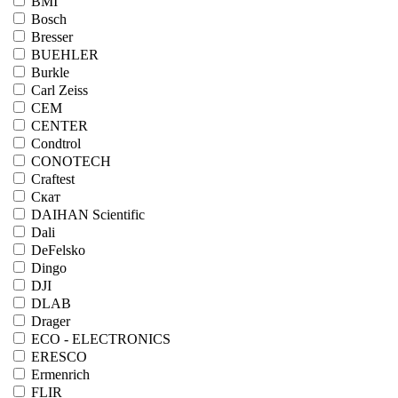
BMI
Bosch
Bresser
BUEHLER
Burkle
Carl Zeiss
CEM
CENTER
Condtrol
CONOTECH
Craftest
Cкат
DAIHAN Scientific
Dali
DeFelsko
Dingo
DJI
DLAB
Drager
ECO - ELECTRONICS
ERESCO
Ermenrich
FLIR