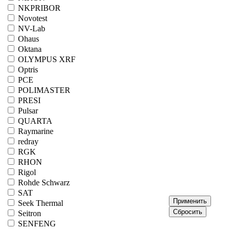
NKPRIBOR
Novotest
NV-Lab
Ohaus
Oktana
OLYMPUS XRF
Optris
PCE
POLIMASTER
PRESI
Pulsar
QUARTA
Raymarine
redray
RGK
RHON
Rigol
Rohde Schwarz
SAT
Seek Thermal
Seitron
SENFENG