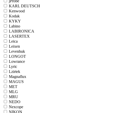
jProbe
KARL DEUTSCH
Kenwood
Kodak
KYKY
Labino
LABIRONICA
LASERTEX
Leica
Leixen
Levenhuk
LONGOT
Lowrance
Lyric
Lzirtek
Magnaflux
MAGUS
MET
MLG
MRU
NEDO
Nexcope
NIKON