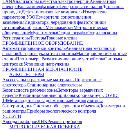
LAN
Анализаторы качества электроэнергии
Анализаторы
спектра
Вольтамперфазометр
Генераторы сигналов
Детекторы
проводки
Дефектопоисковые комплексы
Измерители
параметров УЗО
Измерители сопротивления
заземления
Индикаторы чередования фаз
Источники
питания
Калибраторы
Мегаомметры
Метрологическое
оборудование
Мультиметры
Осциллографы
Осциллоскопы
Регистраторы
Тестеры
Токовые клещи
ПРОМЫШЛЕННОЕ ОБОРУДОВАНИЕ
Автоматизированный контроль
Анализаторы металлов и
сплавов
Лазерные указатели пропила
Маркировщики
Отрезные
станки
Плотномеры
Размагничивающие устройства
Системы
центровки
Установки нагружения
ПРОМЫШЛЕННАЯ БЕЗОПАСНОСТЬ
АЛКОТЕСТЕРЫ
Аксессуары и расходные материалы
Портативные
алкотестеры
Стационарные алкотестеры
Безопасность рабочей зоны
Детекторы взрывчатых
веществ
Комбинированные приборы
Коронавирус COVID-
19
Металлодетекторы досмотровые
Рециркуляторы
бактерицидные
Системы обследования объектов
Дозиметры и
радиометры
Приборы экологического контроля
УСЛУГИ
Аренда приборов
ЛНК
Ремонт приборов
МЕТРОЛОГИЧЕСКАЯ ПОВЕРКА