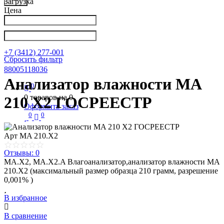
Загрузка
Цена
Написать в Телеграм
info@nkpribor.ru
+7 (3412) 277-001
Сбросить фильтр
88005118036
Анализатор влажности MA
0
0
товаров на
0
210 X2 ГОСРЕЕСТР
Оформить заказ
0
0
Арт
MA 210.X2
Отзывы: 0
MA.X2, MA.X2.A Влагоанализатор,анализатор влажности MA
210.X2 (максимальный размер образца 210 грамм, разрешение
0,001% )
В избранное
В сравнение