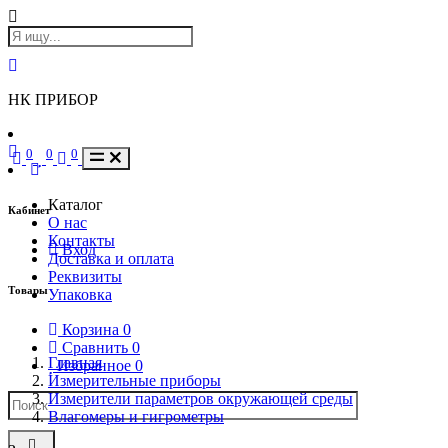
НК ПРИБОР
0
0
0
Каталог
Кабинет
О нас
Контакты
Вход
Доставка и оплата
Реквизиты
Товары
Упаковка
Корзина
0
Сравнить
0
Главная
Избранное
0
Измерительные приборы
Измерители параметров окружающей среды
Влагомеры и гигрометры