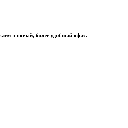
жаем
в
новый,
более
удобный
офис.