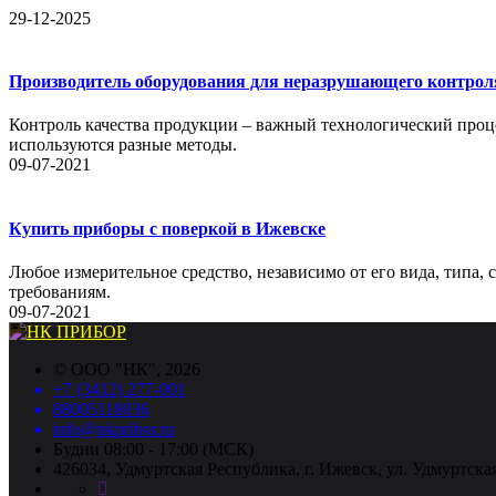
29-12-2025
Производитель оборудования для неразрушающего контрол
Контроль качества продукции – важный технологический проце
используются разные методы.
09-07-2021
Купить приборы с поверкой в Ижевске
Любое измерительное средство, независимо от его вида, типа,
требованиям.
09-07-2021
©
ООО "НК"
, 2026
+7 (3412) 277-001
88005118036
info@nkpribor.ru
Будни 08:00 - 17:00 (МСК)
426034, Удмуртская Республика, г. Ижевск, ул. Удмуртская