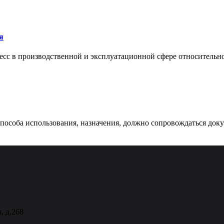
я
сс в производственной и эксплуатационной сфере относительно 
 способа использования, назначения, должно сопровождаться док
, д.268