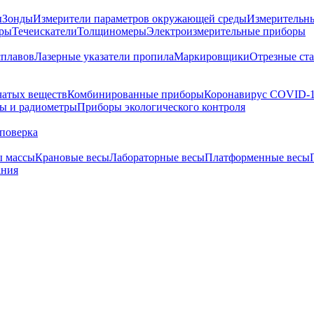
ы
Зонды
Измерители параметров окружающей среды
Измерительн
тры
Течеискатели
Толщиномеры
Электроизмерительные приборы
сплавов
Лазерные указатели пропила
Маркировщики
Отрезные ст
чатых веществ
Комбинированные приборы
Коронавирус COVID-
ы и радиометры
Приборы экологического контроля
поверка
ы массы
Крановые весы
Лабораторные весы
Платформенные весы
ания