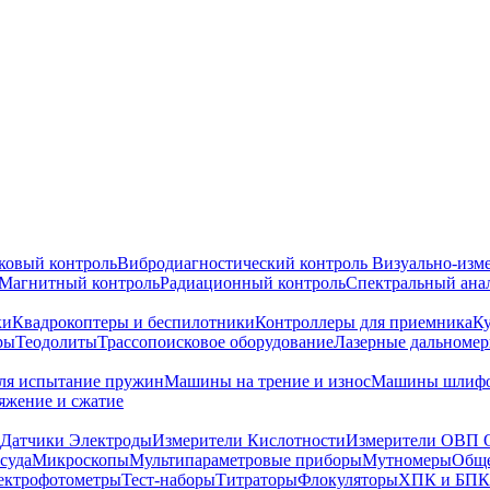
ковый контроль
Вибродиагностический контроль
Визуально-изм
Магнитный контроль
Радиационный контроль
Спектральный ана
ки
Квадрокоптеры и беспилотники
Контроллеры для приемника
К
ры
Теодолиты
Трассопоисковое оборудование
Лазерные дальноме
я испытание пружин
Машины на трение и износ
Машины шлифо
тяжение и сжатие
Датчики Электроды
Измерители Кислотности
Измерители ОВП 
суда
Микроскопы
Мультипараметровые приборы
Мутномеры
Обще
ектрофотометры
Тест-наборы
Титраторы
Флокуляторы
ХПК и БПК