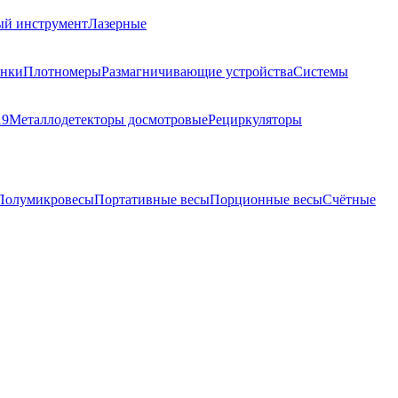
ый инструмент
Лазерные
анки
Плотномеры
Размагничивающие устройства
Системы
19
Металлодетекторы досмотровые
Рециркуляторы
Полумикровесы
Портативные весы
Порционные весы
Счётные