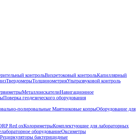
ерительный контроль
Вихретоковый контроль
Капиллярный
лиз
Твердомеры
Толщинометрия
Ультразвуковой контроль
урвиметры
Металлоискатели
Навигационное
ры
Поверка геодезического оборудования
вально-полировальные
Маятниковые копры
Оборудование для
ORP Red ox
Колориметры
Комплектующие для лабораторных
лабораторное оборудование
Оксиметры
Рециркуляторы бактерицидные