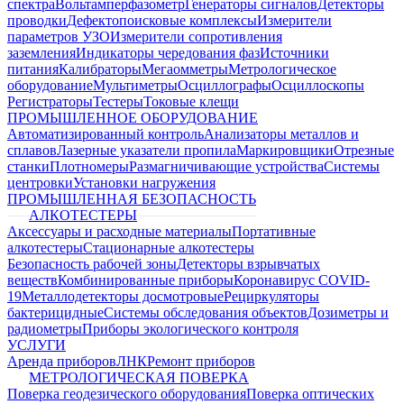
спектра
Вольтамперфазометр
Генераторы сигналов
Детекторы
проводки
Дефектопоисковые комплексы
Измерители
параметров УЗО
Измерители сопротивления
заземления
Индикаторы чередования фаз
Источники
питания
Калибраторы
Мегаомметры
Метрологическое
оборудование
Мультиметры
Осциллографы
Осциллоскопы
Регистраторы
Тестеры
Токовые клещи
ПРОМЫШЛЕННОЕ ОБОРУДОВАНИЕ
Автоматизированный контроль
Анализаторы металлов и
сплавов
Лазерные указатели пропила
Маркировщики
Отрезные
станки
Плотномеры
Размагничивающие устройства
Системы
центровки
Установки нагружения
ПРОМЫШЛЕННАЯ БЕЗОПАСНОСТЬ
АЛКОТЕСТЕРЫ
Аксессуары и расходные материалы
Портативные
алкотестеры
Стационарные алкотестеры
Безопасность рабочей зоны
Детекторы взрывчатых
веществ
Комбинированные приборы
Коронавирус COVID-
19
Металлодетекторы досмотровые
Рециркуляторы
бактерицидные
Системы обследования объектов
Дозиметры и
радиометры
Приборы экологического контроля
УСЛУГИ
Аренда приборов
ЛНК
Ремонт приборов
МЕТРОЛОГИЧЕСКАЯ ПОВЕРКА
Поверка геодезического оборудования
Поверка оптических