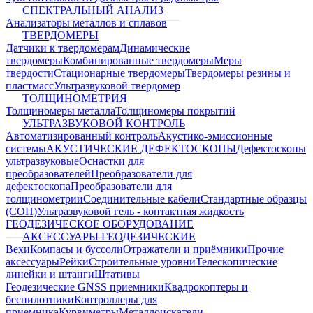
СПЕКТРАЛЬНЫЙ АНАЛИЗ
Анализаторы металлов и сплавов
ТВЕРДОМЕРЫ
Датчики к твердомерам
Динамические
твердомеры
Комбинированные твердомеры
Меры
твердости
Стационарные твердомеры
Твердомеры резины и
пластмасс
Ультразвуковой твердомер
ТОЛЩИНОМЕТРИЯ
Толщиномеры металла
Толщиномеры покрытий
УЛЬТРАЗВУКОВОЙ КОНТРОЛЬ
Автоматизированный контроль
Акустико-эмиссионные
системы
АКУСТИЧЕСКИЕ ДЕФЕКТОСКОПЫ
Дефектоскопы
ультразвуковые
Оснастки для
преобразователей
Преобразователи для
дефектоскопа
Преобразователи для
толщинометрии
Соединительные кабели
Стандартные образцы
(СОП)
Ультразвуковой гель - контактная жидкость
ГЕОДЕЗИЧЕСКОЕ ОБОРУДОВАНИЕ
АКСЕССУАРЫ ГЕОДЕЗИЧЕСКИЕ
Вехи
Компасы и буссоли
Отражатели и приёмники
Прочие
аксессуары
Рейки
Строительные уровни
Телескопические
линейки и штанги
Штативы
Геодезические GNSS приемники
Квадрокоптеры и
беспилотники
Контроллеры для
приемника
Курвиметры
Металлоискатели