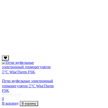
Печи муфельные электронный
терморегулятор 񩘢°С WiseTherm
FSK
0
В корзину
В корзину