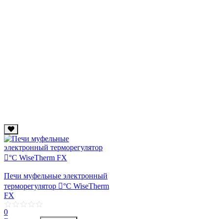
Печи муфельные электронный
терморегулятор 񩎘°С WiseTherm
FX
0