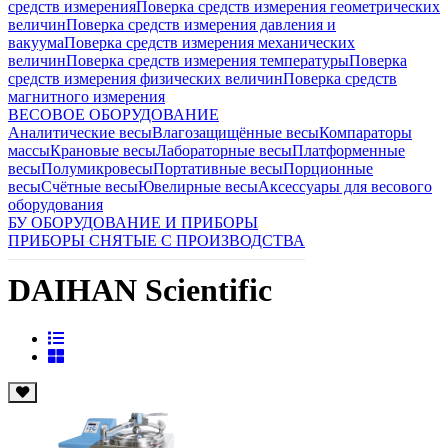
средств измерения
Поверка средств измерения геометрических
величин
Поверка средств измерения давления и
вакуума
Поверка средств измерения механических
величин
Поверка средств измерения температуры
Поверка
средств измерения физических величин
Поверка средств
магнитного измерения
ВЕСОВОЕ ОБОРУДОВАНИЕ
Аналитические весы
Влагозащищённые весы
Компараторы
массы
Крановые весы
Лабораторные весы
Платформенные
весы
Полумикровесы
Портативные весы
Порционные
весы
Счётные весы
Ювелирные весы
Аксессуары для весового
оборудования
БУ ОБОРУДОВАНИЕ И ПРИБОРЫ
ПРИБОРЫ СНЯТЫЕ С ПРОИЗВОДСТВА
DAIHAN Scientific