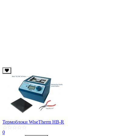
Термоблоки WiseTherm НВ-R
0