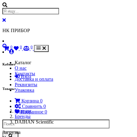
НК ПРИБОР
0
0
0
Каталог
Кабинет
О нас
Контакты
Вход
Доставка и оплата
Реквизиты
Товары
Упаковка
Корзина
0
Сравнить
0
Главная
Избранное
0
Бренды
DAIHAN Scientific
Загрузка