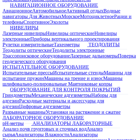
НАВИГАЦИОННОЕ ОБОРУДОВАНИЕ
Авиационное
Автомобильное
Активный отдых
Водные
навигаторы
Для Животных
Морское
Мотоциклетное
Рации и
телефоны
Спортивное
Эхолоты
НИВЕЛИРЫ
Лазерные нивелиры
Нивелиры оптические
Нивелиры
электронные
Приборы вертикального проектирования
Рулетки измерительные
Тахеометры
ТЕОДОЛИТЫ
Теодолиты оптические
Теодолиты электронные
Трассопоисковое оборудование
Лазерные дальномеры
Поверка
геодезического оборудования
ИСПЫТАТЕЛЬНОЕ ОБОРУДОВАНИЕ
Испытательные прессы
Испытательные стенды
Машины для
испытание пружин
Машины на трение и износ
Машины
шлифовально-полировальные
Маятниковые копры
ОБОРУДОВАНИЕ ДЛЯ КОНТРОЛЯ ПОКРЫТИЙ
Гриндометры
Механические адгезиметры
Наборы для
адгезии
Расходные материалы и аксессуары для
адгезии
Цифровые адгезиметры
Разрывные машины
Установки на растяжение и сжатие
ЛАБОРАТОРНОЕ ОБОРУДОВАНИЕ
pH-метры
АНАЛИЗАТОРЫ ЛАБОРАТОРНЫЕ
Анализ почв грунтовых и сточных вод
Анализ
сырья
Анализаторы Влажности
Анализаторы