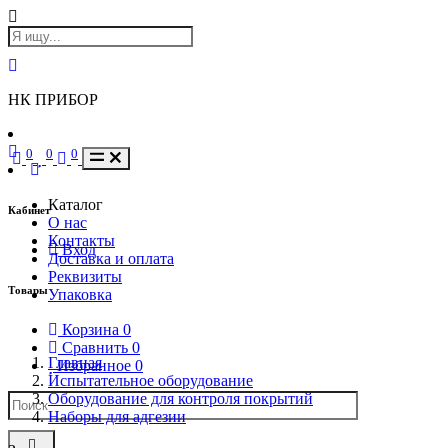
НК ПРИБОР
0
0
0
Каталог
Кабинет
О нас
Контакты
Вход
Доставка и оплата
Реквизиты
Товары
Упаковка
Корзина
0
Сравнить
0
Главная
Избранное
0
Испытательное оборудование
Оборудование для контроля покрытий
Наборы для адгезии