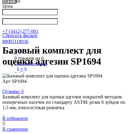
Загрузка
Цена
Написать в Телеграм
info@nkpribor.ru
+7 (3412) 277-001
Сбросить фильтр
88005118036
Базовый комплект для
0
0
товаров на
0
оценки адгезии SP1694
Оформить заказ
0
0
Арт
SP1694
Отзывы: 0
Базовый комплект для оценки адгезии покрытий методом
поперечных насечек по стандарту ASTM: резак 6 зубцов по
1,5 мм, износостокая рукоятка
В избранное
В сравнение