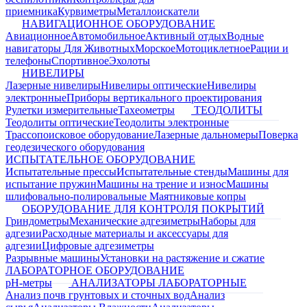
приемника
Курвиметры
Металлоискатели
НАВИГАЦИОННОЕ ОБОРУДОВАНИЕ
Авиационное
Автомобильное
Активный отдых
Водные
навигаторы
Для Животных
Морское
Мотоциклетное
Рации и
телефоны
Спортивное
Эхолоты
НИВЕЛИРЫ
Лазерные нивелиры
Нивелиры оптические
Нивелиры
электронные
Приборы вертикального проектирования
Рулетки измерительные
Тахеометры
ТЕОДОЛИТЫ
Теодолиты оптические
Теодолиты электронные
Трассопоисковое оборудование
Лазерные дальномеры
Поверка
геодезического оборудования
ИСПЫТАТЕЛЬНОЕ ОБОРУДОВАНИЕ
Испытательные прессы
Испытательные стенды
Машины для
испытание пружин
Машины на трение и износ
Машины
шлифовально-полировальные
Маятниковые копры
ОБОРУДОВАНИЕ ДЛЯ КОНТРОЛЯ ПОКРЫТИЙ
Гриндометры
Механические адгезиметры
Наборы для
адгезии
Расходные материалы и аксессуары для
адгезии
Цифровые адгезиметры
Разрывные машины
Установки на растяжение и сжатие
ЛАБОРАТОРНОЕ ОБОРУДОВАНИЕ
pH-метры
АНАЛИЗАТОРЫ ЛАБОРАТОРНЫЕ
Анализ почв грунтовых и сточных вод
Анализ