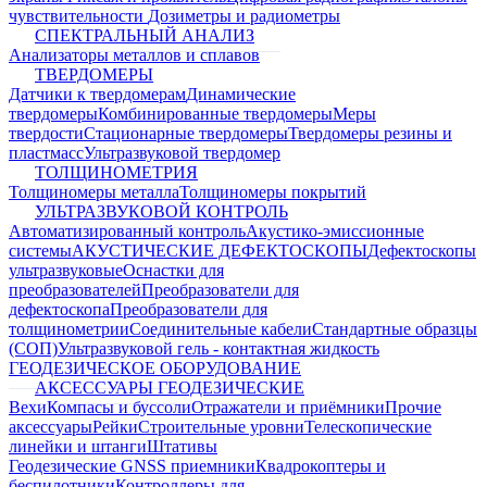
чувствительности
Дозиметры и радиометры
СПЕКТРАЛЬНЫЙ АНАЛИЗ
Анализаторы металлов и сплавов
ТВЕРДОМЕРЫ
Датчики к твердомерам
Динамические
твердомеры
Комбинированные твердомеры
Меры
твердости
Стационарные твердомеры
Твердомеры резины и
пластмасс
Ультразвуковой твердомер
ТОЛЩИНОМЕТРИЯ
Толщиномеры металла
Толщиномеры покрытий
УЛЬТРАЗВУКОВОЙ КОНТРОЛЬ
Автоматизированный контроль
Акустико-эмиссионные
системы
АКУСТИЧЕСКИЕ ДЕФЕКТОСКОПЫ
Дефектоскопы
ультразвуковые
Оснастки для
преобразователей
Преобразователи для
дефектоскопа
Преобразователи для
толщинометрии
Соединительные кабели
Стандартные образцы
(СОП)
Ультразвуковой гель - контактная жидкость
ГЕОДЕЗИЧЕСКОЕ ОБОРУДОВАНИЕ
АКСЕССУАРЫ ГЕОДЕЗИЧЕСКИЕ
Вехи
Компасы и буссоли
Отражатели и приёмники
Прочие
аксессуары
Рейки
Строительные уровни
Телескопические
линейки и штанги
Штативы
Геодезические GNSS приемники
Квадрокоптеры и
беспилотники
Контроллеры для