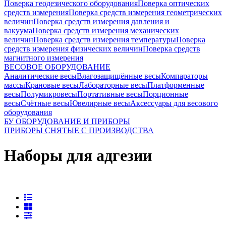
Поверка геодезического оборудования
Поверка оптических
средств измерения
Поверка средств измерения геометрических
величин
Поверка средств измерения давления и
вакуума
Поверка средств измерения механических
величин
Поверка средств измерения температуры
Поверка
средств измерения физических величин
Поверка средств
магнитного измерения
ВЕСОВОЕ ОБОРУДОВАНИЕ
Аналитические весы
Влагозащищённые весы
Компараторы
массы
Крановые весы
Лабораторные весы
Платформенные
весы
Полумикровесы
Портативные весы
Порционные
весы
Счётные весы
Ювелирные весы
Аксессуары для весового
оборудования
БУ ОБОРУДОВАНИЕ И ПРИБОРЫ
ПРИБОРЫ СНЯТЫЕ С ПРОИЗВОДСТВА
Наборы для адгезии