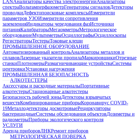
LAN
Анализаторы качества электроэнергии
Анализаторы
спектра
Вольтамперфазометр
Генераторы сигналов
Детекторы
проводки
Дефектопоисковые комплексы
Измерители
параметров УЗО
Измерители сопротивления
заземления
Индикаторы чередования фаз
Источники
питания
Калибраторы
Мегаомметры
Метрологическое
оборудование
Мультиметры
Осциллографы
Осциллоскопы
Регистраторы
Тестеры
Токовые клещи
ПРОМЫШЛЕННОЕ ОБОРУДОВАНИЕ
Автоматизированный контроль
Анализаторы металлов и
сплавов
Лазерные указатели пропила
Маркировщики
Отрезные
станки
Плотномеры
Размагничивающие устройства
Системы
центровки
Установки нагружения
ПРОМЫШЛЕННАЯ БЕЗОПАСНОСТЬ
АЛКОТЕСТЕРЫ
Аксессуары и расходные материалы
Портативные
алкотестеры
Стационарные алкотестеры
Безопасность рабочей зоны
Детекторы взрывчатых
веществ
Комбинированные приборы
Коронавирус COVID-
19
Металлодетекторы досмотровые
Рециркуляторы
бактерицидные
Системы обследования объектов
Дозиметры и
радиометры
Приборы экологического контроля
УСЛУГИ
Аренда приборов
ЛНК
Ремонт приборов
МЕТРОЛОГИЧЕСКАЯ ПОВЕРКА