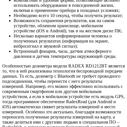
Компактные и удобные формы, позволяющие активно
использовать оборудование в повседневной жизни,
включая и применение прибора в походных условиях;
Необходимо всего 10 секунд, чтобы получить результат;
Возможность сохранения результатов, как на самом
устройстве, облачном хранилище, мобильном
устройстве (iOS и Android), так и на жестком диске ПК;
Несколько вариантов информирования человека о
полученных результатах (информация на экране,
вибросигнал и звуковой сигнал);
Встроенный фонарик, часы, датчик атмосферного
давления и датчик температуры окружающей среды.
Особенностью дозиметра модели RADEX RD1212BT является
то, что в ней реализована технология беспроводной передачи
данных. То есть, дозиметр с Bluetooth не требует проводного
подсоединения, чтобы перенести c него результаты
измерений. Например, его можно эффективно использовать с
современным смартфоном или другим мобильным
устройством, а если в мобильном устройстве есть модуль GPS,
тогда программное обеспечение RadexRead (для Android и
iOS) автоматически свяжет результаты измерений и место
измерений. Особенно это актуально, благодаря возможности
переносить полученные результаты измерений на карту, а
также делиться ими с другими людьми в специальном ПО –