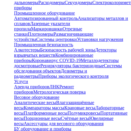
дальномеры
Расходомеры
Секундомеры
Спектроколориме
приборы
Промышленное оборудование
Автоматизированный контроль
Анализаторы металлов и
сплавов
Лазерные указатели
пропила
Маркировщики
Отрезные
станки
Плотномеры
Размагничивающие
устройства
Системы центровки
Установки нагружения
Промышленная безопасность
Алкотестеры
Безопасность рабочей зоны
Детекторы
взрывчатых веществ
Комбинированные
приборы
Коронавирус COVID-19
Металлодетекторы
досмотровые
Рециркуляторы бактерицидные
Системы
обследования объектов
Дозиметры и
радиометры
Приборы экологического контроля
Услуги
Аренда приборов
ЛНК
Ремонт
приборов
Метрологическая поверка
Весовое оборудование
Аналитические весы
Влагозащищённые
весы
Компараторы массы
Крановые весы
Лабораторные
весы
Платформенные весы
Полумикровесы
Портативные
весы
Порционные весы
Счётные весы
Ювелирные
весы
Аксессуары для весового оборудования
БУ оборудование и приборы