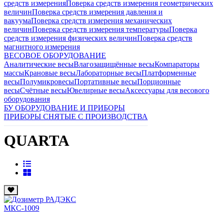
средств измерения
Поверка средств измерения геометрических
величин
Поверка средств измерения давления и
вакуума
Поверка средств измерения механических
величин
Поверка средств измерения температуры
Поверка
средств измерения физических величин
Поверка средств
магнитного измерения
ВЕСОВОЕ ОБОРУДОВАНИЕ
Аналитические весы
Влагозащищённые весы
Компараторы
массы
Крановые весы
Лабораторные весы
Платформенные
весы
Полумикровесы
Портативные весы
Порционные
весы
Счётные весы
Ювелирные весы
Аксессуары для весового
оборудования
БУ ОБОРУДОВАНИЕ И ПРИБОРЫ
ПРИБОРЫ СНЯТЫЕ С ПРОИЗВОДСТВА
QUARTA