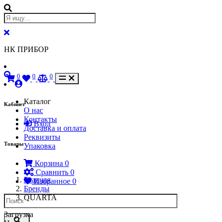
НК ПРИБОР
0
0
0
Каталог
Кабинет
О нас
Контакты
Вход
Доставка и оплата
Реквизиты
Товары
Упаковка
Корзина
0
Сравнить
0
Главная
Избранное
0
Бренды
QUARTA
Загрузка