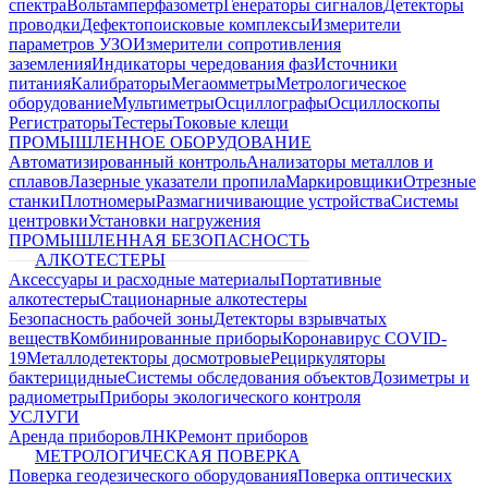
спектра
Вольтамперфазометр
Генераторы сигналов
Детекторы
проводки
Дефектопоисковые комплексы
Измерители
параметров УЗО
Измерители сопротивления
заземления
Индикаторы чередования фаз
Источники
питания
Калибраторы
Мегаомметры
Метрологическое
оборудование
Мультиметры
Осциллографы
Осциллоскопы
Регистраторы
Тестеры
Токовые клещи
ПРОМЫШЛЕННОЕ ОБОРУДОВАНИЕ
Автоматизированный контроль
Анализаторы металлов и
сплавов
Лазерные указатели пропила
Маркировщики
Отрезные
станки
Плотномеры
Размагничивающие устройства
Системы
центровки
Установки нагружения
ПРОМЫШЛЕННАЯ БЕЗОПАСНОСТЬ
АЛКОТЕСТЕРЫ
Аксессуары и расходные материалы
Портативные
алкотестеры
Стационарные алкотестеры
Безопасность рабочей зоны
Детекторы взрывчатых
веществ
Комбинированные приборы
Коронавирус COVID-
19
Металлодетекторы досмотровые
Рециркуляторы
бактерицидные
Системы обследования объектов
Дозиметры и
радиометры
Приборы экологического контроля
УСЛУГИ
Аренда приборов
ЛНК
Ремонт приборов
МЕТРОЛОГИЧЕСКАЯ ПОВЕРКА
Поверка геодезического оборудования
Поверка оптических