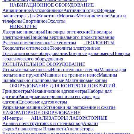
НАВИГАЦИОННОЕ ОБОРУДОВАНИЕ
Авиационное
Автомобильное
Активный отдых
Водные
навигаторы
Для Животных
Морское
Мотоциклетное
Рации и
телефоны
Спортивное
Эхолоты
НИВЕЛИРЫ
Лазерные нивелиры
Нивелиры оптические
Нивелиры
электронные
Приборы вертикального проектирования
Рулетки измерительные
Тахеометры
ТЕОДОЛИТЫ
Теодолиты оптические
Теодолиты электронные
Трассопоисковое оборудование
Лазерные дальномеры
Поверка
геодезического оборудования
ИСПЫТАТЕЛЬНОЕ ОБОРУДОВАНИЕ
Испытательные прессы
Испытательные стенды
Машины для
испытание пружин
Машины на трение и износ
Машины
шлифовально-полировальные
Маятниковые копры
ОБОРУДОВАНИЕ ДЛЯ КОНТРОЛЯ ПОКРЫТИЙ
Гриндометры
Механические адгезиметры
Наборы для
адгезии
Расходные материалы и аксессуары для
адгезии
Цифровые адгезиметры
Разрывные машины
Установки на растяжение и сжатие
ЛАБОРАТОРНОЕ ОБОРУДОВАНИЕ
pH-метры
АНАЛИЗАТОРЫ ЛАБОРАТОРНЫЕ
Анализ почв грунтовых и сточных вод
Анализ
сырья
Анализаторы Влажности
Анализаторы