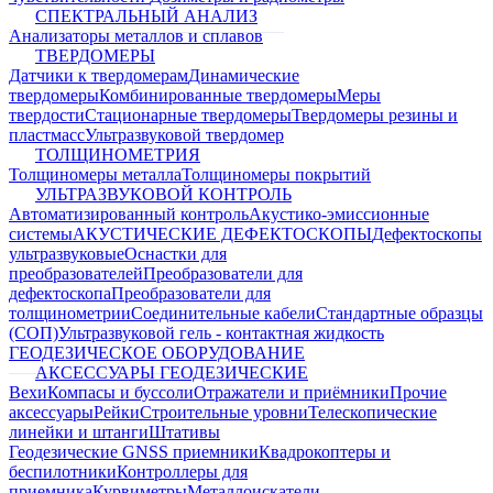
СПЕКТРАЛЬНЫЙ АНАЛИЗ
Анализаторы металлов и сплавов
ТВЕРДОМЕРЫ
Датчики к твердомерам
Динамические
твердомеры
Комбинированные твердомеры
Меры
твердости
Стационарные твердомеры
Твердомеры резины и
пластмасс
Ультразвуковой твердомер
ТОЛЩИНОМЕТРИЯ
Толщиномеры металла
Толщиномеры покрытий
УЛЬТРАЗВУКОВОЙ КОНТРОЛЬ
Автоматизированный контроль
Акустико-эмиссионные
системы
АКУСТИЧЕСКИЕ ДЕФЕКТОСКОПЫ
Дефектоскопы
ультразвуковые
Оснастки для
преобразователей
Преобразователи для
дефектоскопа
Преобразователи для
толщинометрии
Соединительные кабели
Стандартные образцы
(СОП)
Ультразвуковой гель - контактная жидкость
ГЕОДЕЗИЧЕСКОЕ ОБОРУДОВАНИЕ
АКСЕССУАРЫ ГЕОДЕЗИЧЕСКИЕ
Вехи
Компасы и буссоли
Отражатели и приёмники
Прочие
аксессуары
Рейки
Строительные уровни
Телескопические
линейки и штанги
Штативы
Геодезические GNSS приемники
Квадрокоптеры и
беспилотники
Контроллеры для
приемника
Курвиметры
Металлоискатели