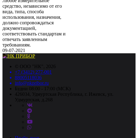
Любое измерительное
средство, независимо от его
вида, типа, способа
использования, назначения,
должно сопровождаться
документацией,
соответствовать стандартам и
отвечать заявленным
требованиям.
09-07-2021
©
ООО "НК"
, 2026
+7 (3412) 277-001
88005118036
info@nkpribor.ru
Будни 08:00 - 17:00 (МСК)
426034, Удмуртская Республика, г. Ижевск, ул.
Удмуртская, д.268
Прайс-лист