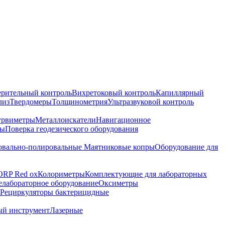
ерительный контроль
Вихретоковый контроль
Капиллярный
лиз
Твердомеры
Толщинометрия
Ультразвуковой контроль
урвиметры
Металлоискатели
Навигационное
ры
Поверка геодезического оборудования
вально-полировальные
Маятниковые копры
Оборудование для
ORP Red ox
Колориметры
Комплектующие для лабораторных
лабораторное оборудование
Оксиметры
Рециркуляторы бактерицидные
ый инструмент
Лазерные