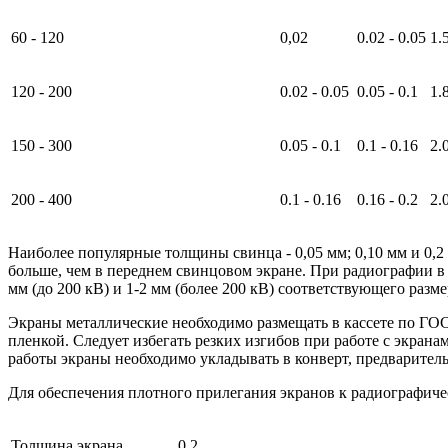
60 - 120
0,02
0.02 - 0.05
1.5
120 - 200
0.02 - 0.05
0.05 - 0.1
1.8
150 - 300
0.05 - 0.1
0.1 - 0.16
2.0
200 - 400
0.1 - 0.16
0.16 - 0.2
2.0
Наиболее популярные толщины свинца - 0,05 мм; 0,10 мм и 0,2
больше, чем в переднем свинцовом экране. При радиографии в
мм (до 200 кВ) и 1-2 мм (более 200 кВ) соответствующего разм
Экраны металлические необходимо размещать в кассете по ГОС
пленкой. Следует избегать резких изгибов при работе с экран
работы экраны необходимо укладывать в конверт, предварительно
Для обеспечения плотного прилегания экранов к радиографиче
Толщина экрана
0,2