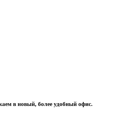
жаем
в
новый,
более
удобный
офис.