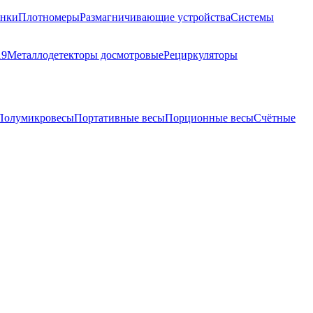
анки
Плотномеры
Размагничивающие устройства
Системы
19
Металлодетекторы досмотровые
Рециркуляторы
Полумикровесы
Портативные весы
Порционные весы
Счётные