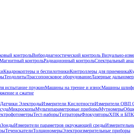
ковый контроль
Вибродиагностический контроль
Визуально-изм
Магнитный контроль
Радиационный контроль
Спектральный ана
ки
Квадрокоптеры и беспилотники
Контроллеры для приемника
К
ры
Теодолиты
Трассопоисковое оборудование
Лазерные дальноме
я испытание пружин
Машины на трение и износ
Машины шлифо
тяжение и сжатие
Датчики Электроды
Измерители Кислотности
Измерители ОВП 
суда
Микроскопы
Мультипараметровые приборы
Мутномеры
Обще
ектрофотометры
Тест-наборы
Титраторы
Флокуляторы
ХПК и БПК
ы
Зонды
Измерители параметров окружающей среды
Измерительн
тры
Течеискатели
Толщиномеры
Электроизмерительные приборы