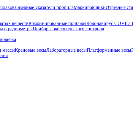
сплавов
Лазерные указатели пропила
Маркировщики
Отрезные ст
чатых веществ
Комбинированные приборы
Коронавирус COVID-
ы и радиометры
Приборы экологического контроля
поверка
ы массы
Крановые весы
Лабораторные весы
Платформенные весы
ания