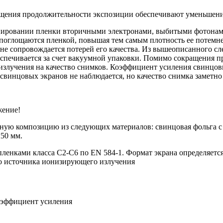
щения продолжительности экспозиции обеспечивают уменьшение
ировании пленки вторичными электронами, выбитыми фотонами 
поглощаются пленкой, повышая тем самым плотность ее потемнен
а не сопровождается потерей его качества. Из вышеописанного 
еспечивается за счет вакуумной упаковки. Помимо сокращения
излучения на качество снимков. Коэффициент усиления свинцовы
свинцовых экранов не наблюдается, но качество снимка заметно
жение!
йную композицию из следующих материалов: свинцовая фольга с
50 мм.
енками класса С2-С6 по EN 584-1. Формат экрана определяетс
го источника ионизирующего излучения
эффициент усиления