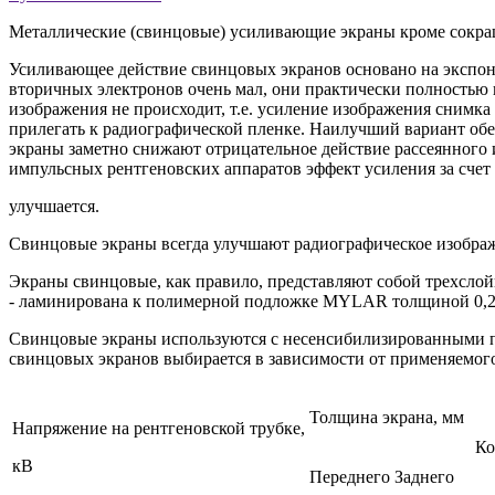
Металлические (свинцовые) усиливающие экраны кроме сокра
Усиливающее действие свинцовых экранов основано на экспон
вторичных электронов очень мал, они практически полностью 
изображения не происходит, т.е. усиление изображения снимк
прилегать к радиографической пленке. Наилучший вариант об
экраны заметно снижают отрицательное действие рассеянного 
импульсных рентгеновских аппаратов эффект усиления за счет 
улучшается.
Свинцовые экраны всегда улучшают радиографическое изобра
Экраны свинцовые, как правило, представляют собой трехсло
- ламинирована к полимерной подложке MYLAR толщиной 0,2
Свинцовые экраны используются с несенсибилизированными пл
свинцовых экранов выбирается в зависимости от применяемо
Толщина экрана, мм
Напряжение на рентгеновской трубке,
Ко
кВ
Переднего
Заднего