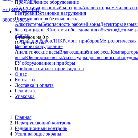
Промышленное оборудование
Автоматизированный контроль
Анализаторы металлов и 
+7 (3412) 277-001
центровки
Установки нагружения
Промышленная безопасность
88005118036
Алкотестеры
Безопасность рабочей зоны
Детекторы взрыв
бактерицидные
Системы обследования объектов
Дозиметр
0
Услуги
0
товаров на
0
p
Аренда приборов
ЛНК
Ремонт приборов
Метрологическая 
Оформить заказ
Весовое оборудование
0
0
Аналитические весы
Влагозащищённые весы
Компаратор
весы
Ювелирные весы
Аксессуары для весового оборудов
БУ оборудование и приборы
Приборы снятые с производства
О нас
Контакты
Доставка и оплата
Реквизиты
Упаковка
Главная
Неразрушающий контроль
Радиационный контроль
Усиливающие экраны