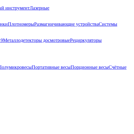
ый инструмент
Лазерные
анки
Плотномеры
Размагничивающие устройства
Системы
19
Металлодетекторы досмотровые
Рециркуляторы
Полумикровесы
Портативные весы
Порционные весы
Счётные