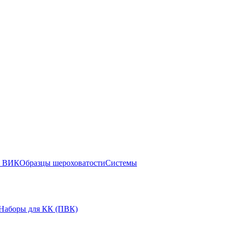
ы ВИК
Образцы шероховатости
Системы
Наборы для КК (ПВК)