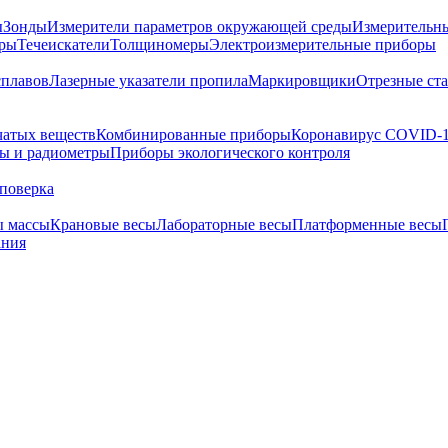
ы
Зонды
Измерители параметров окружающей среды
Измерительн
тры
Течеискатели
Толщиномеры
Электроизмерительные приборы
сплавов
Лазерные указатели пропила
Маркировщики
Отрезные ст
чатых веществ
Комбинированные приборы
Коронавирус COVID-
ы и радиометры
Приборы экологического контроля
поверка
ы массы
Крановые весы
Лабораторные весы
Платформенные весы
ания