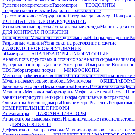
Рулетки измерительные
Тахеометры
ТЕОДОЛИТЫ
Теодолиты оптические
Теодолиты электронные
Трассопоисковое оборудование
Лазерные дальномеры
Поверка г
ИСПЫТАТЕЛЬНОЕ ОБОРУДОВАНИЕ
Испытательные прессы
Испытательные стенды
Машины для ис
ДЛЯ КОНТРОЛЯ ПОКРЫТИЙ
Гриндометры
Механические адгезиметры
Наборы для адгезии
Ра
Разрывные машины
Установки на растяжение и сжатие
ЛАБОРАТОРНОЕ ОБОРУДОВАНИЕ
pH-метры
АНАЛИЗАТОРЫ ЛАБОРАТОРНЫЕ
Анализ почв грунтовых и сточных вод
Анализ сырья
Анализато
Буферные растворы
Датчики Электроды
Измерители Кислотнос
TDS
Лабораторная посуда
МИКРОСКОПЫ
Металлографические
Световые-Оптические
Стереоскопические
Мультипараметровые приборы
Мутномеры
ОБЩЕЛАБОРАТ
Бани лабораторные
Вискозиметры
Вортекс
Гомогенизаторы
Дист
Мельницы
Мешалки лабораторные
Муфельные печи
Насосы
Пли
ванны
Центрифуги
Шейкеры
Шкафы сушильные
Экстракторы
Оксиметры Кислородомеры
Поляриметры
Реагенты
Рефрактоме
ИЗМЕРИТЕЛЬНЫЕ ПРИБОРЫ
Анемометры
ГАЗОАНАЛИЗАТОРЫ
Анализаторы дымовых газов
Индивидуальные газоанализаторы
ДЕФЕКТОСКОПЫ
Дефектоскопы ультразвуковые
Магнитопорошковые дефектоск