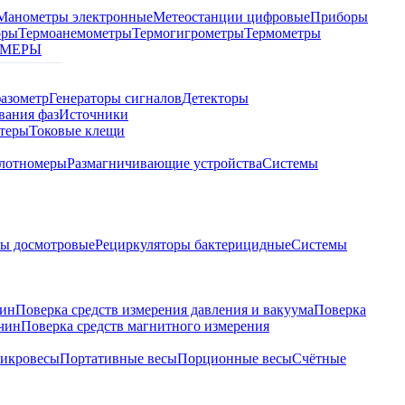
Манометры электронные
Метеостанции цифровые
Приборы
оры
Термоанемометры
Термогигрометры
Термометры
МЕРЫ
азометр
Генераторы сигналов
Детекторы
вания фаз
Источники
теры
Токовые клещи
лотномеры
Размагничивающие устройства
Системы
ры досмотровые
Рециркуляторы бактерицидные
Системы
чин
Поверка средств измерения давления и вакуума
Поверка
ичин
Поверка средств магнитного измерения
икровесы
Портативные весы
Порционные весы
Счётные