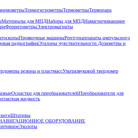
анемометры
Термогигрометры
Термометры
Термопара
ы
Материалы для МПД
Наборы для МПД
Намагничивающие
ари
Ферритометры
Электромагниты
атоскопы
Проявочные машины
Рентгенаппараты импульсного
овая радиография
Эталоны чувствительности
Дозиметры и
ердомеры резины и пластмасс
Ультразвуковой твердомер
ковые
Оснастки для преобразователей
Преобразователи для
контактная жидкость
танги
Штативы
НАВИГАЦИОННОЕ ОБОРУДОВАНИЕ
ортивное
Эхолоты