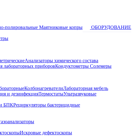
о-полировальные
Маятниковые копры
ОБОРУДОВАНИЕ
етры
метрические
Анализаторы химического состава
я лабораторных приборов
Кондуктометры Солемеры
бораторные
Колбонагреватели
Лабораторная мебель
ция и дезинфекция
Термостаты
Ультразвуковые
и БПК
Рециркуляторы бактерицидные
газоанализаторы
ктоскопы
Искровые дефектоскопы