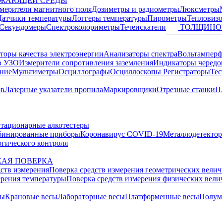
УЖАЮЩЕЙ СРЕДЫ
змерители магнитного поля
Дозиметры и радиометры
Люксметры
Датчики температуры
Логгеры температуры
Пирометры
Тепловиз
Секундомеры
Спектроколориметры
Течеискатели
ТОЛЩИНО
торы качества электроэнергии
Анализаторы спектра
Вольтамперф
в УЗО
Измерители сопротивления заземления
Индикаторы чередо
ание
Мультиметры
Осциллографы
Осциллоскопы
Регистраторы
Тес
ов
Лазерные указатели пропила
Маркировщики
Отрезные станки
П
тационарные алкотестеры
бинированные приборы
Коронавирус COVID-19
Металлодетекто
гического контроля
АЯ ПОВЕРКА
дств измерения
Поверка средств измерения геометрических вели
ерения температуры
Поверка средств измерения физических вел
сы
Крановые весы
Лабораторные весы
Платформенные весы
Полум