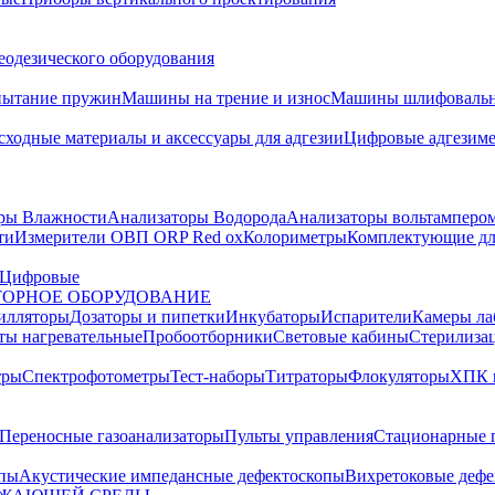
еодезического оборудования
пытание пружин
Машины на трение и износ
Машины шлифовальн
сходные материалы и аксессуары для адгезии
Цифровые адгезим
ры Влажности
Анализаторы Водорода
Анализаторы вольтамперо
ти
Измерители ОВП ORP Red ox
Колориметры
Комплектующие дл
Цифровые
ОРНОЕ ОБОРУДОВАНИЕ
илляторы
Дозаторы и пипетки
Инкубаторы
Испарители
Камеры ла
ты нагревательные
Пробоотборники
Световые кабины
Стерилиза
тры
Спектрофотометры
Тест-наборы
Титраторы
Флокуляторы
ХПК 
Переносные газоанализаторы
Пульты управления
Стационарные 
опы
Акустические импедансные дефектоскопы
Вихретоковые дефе