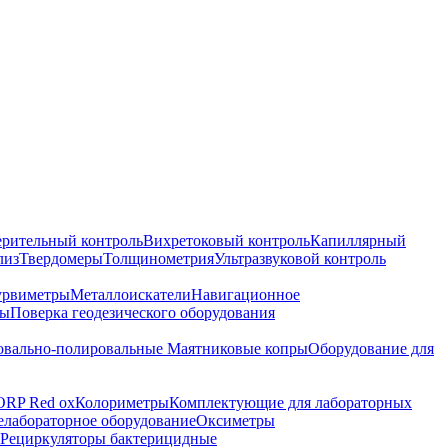
ерительный контроль
Вихретоковый контроль
Капиллярный
лиз
Твердомеры
Толщинометрия
Ультразвуковой контроль
урвиметры
Металлоискатели
Навигационное
ры
Поверка геодезического оборудования
вально-полировальные
Маятниковые копры
Оборудование для
ORP Red ox
Колориметры
Комплектующие для лабораторных
лабораторное оборудование
Оксиметры
Рециркуляторы бактерицидные