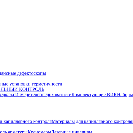
дансные дефектоскопы
ные установки герметичности
ЕЛЬНЫЙ КОНТРОЛЬ
зеркала
Измерители шероховатости
Комплектующие ВИК
Набор
и капиллярного контроля
Материалы для капиллярного контроля
оль арматуры
Креномеры
Лазерные нивелиры