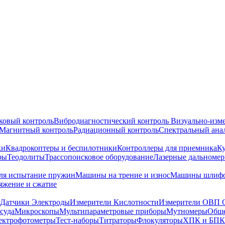
ковый контроль
Вибродиагностический контроль
Визуально-изм
Магнитный контроль
Радиационный контроль
Спектральный ана
ки
Квадрокоптеры и беспилотники
Контроллеры для приемника
К
ры
Теодолиты
Трассопоисковое оборудование
Лазерные дальноме
я испытание пружин
Машины на трение и износ
Машины шлифо
тяжение и сжатие
Датчики Электроды
Измерители Кислотности
Измерители ОВП 
суда
Микроскопы
Мультипараметровые приборы
Мутномеры
Обще
ектрофотометры
Тест-наборы
Титраторы
Флокуляторы
ХПК и БПК