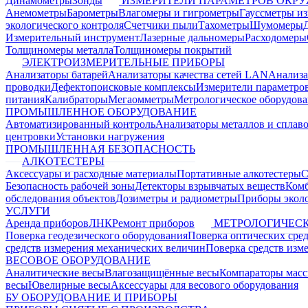
Динамометры
Зонды
ИЗМЕРИТЕЛИ ПАРАМЕТРОВ ОКР
Анемометры
Барометры
Влагомеры и гигрометры
Гауссметры и
экологического контроля
Счетчики пыли
Тахометры
Шумомеры
Измерительный инструмент
Лазерные дальномеры
Расходомеры
Толщиномеры металла
Толщиномеры покрытий
ЭЛЕКТРОИЗМЕРИТЕЛЬНЫЕ ПРИБОРЫ
Анализаторы батарей
Анализаторы качества сетей LAN
Анализа
проводки
Дефектопоисковые комплексы
Измерители параметро
питания
Калибраторы
Мегаомметры
Метрологическое оборудов
ПРОМЫШЛЕННОЕ ОБОРУДОВАНИЕ
Автоматизированный контроль
Анализаторы металлов и сплав
центровки
Установки нагружения
ПРОМЫШЛЕННАЯ БЕЗОПАСНОСТЬ
АЛКОТЕСТЕРЫ
Аксессуары и расходные материалы
Портативные алкотестеры
С
Безопасность рабочей зоны
Детекторы взрывчатых веществ
Ком
обследования объектов
Дозиметры и радиометры
Приборы эколо
УСЛУГИ
Аренда приборов
ЛНК
Ремонт приборов
МЕТРОЛОГИЧЕСК
Поверка геодезического оборудования
Поверка оптических сре
средств измерения механических величин
Поверка средств изм
ВЕСОВОЕ ОБОРУДОВАНИЕ
Аналитические весы
Влагозащищённые весы
Компараторы мас
весы
Ювелирные весы
Аксессуары для весового оборудования
БУ ОБОРУДОВАНИЕ И ПРИБОРЫ