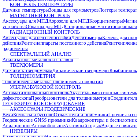
КОНТРОЛЬ ТЕМПЕРАТУРЫ
Датчики температуры
Зонды для термометров
Логгеры темпера
МАГНИТНЫЙ КОНТРОЛЬ
Аксессуары для МПД
Аэрозоли для МПД
Коэрцитиметры
Магни
устройства
Образцы для МПД
Стационарные магнитопорошков
РАДИАЦИОННЫЙ КОНТРОЛЬ
Аксессуары для рентгенографии
Денситометры
Камеры для про
действия
Рентгенаппараты постоянного действия
Рентгенпленк
радиометры
СПЕКТРАЛЬНЫЙ АНАЛИЗ
Анализаторы металлов и сплавов
ТВЕРДОМЕРЫ
Датчики к твердомерам
Динамические твердомеры
Комбиниров
ТОЛЩИНОМЕТРИЯ
Толщиномеры металла
Толщиномеры покрытий
УЛЬТРАЗВУКОВОЙ КОНТРОЛЬ
Автоматизированный контроль
Акустико-эмиссионные систем
дефектоскопа
Преобразователи для толщинометрии
Соединител
ГЕОДЕЗИЧЕСКОЕ ОБОРУДОВАНИЕ
АКСЕССУАРЫ ГЕОДЕЗИЧЕСКИЕ
Вехи
Компасы и буссоли
Отражатели и приёмники
Прочие аксес
Геодезические GNSS приемники
Квадрокоптеры и беспилотни
Авиационное
Автомобильное
Активный отдых
Водные навига
НИВЕЛИРЫ
Лазерные нивелиры
Нивелиры оптические
Нивелиры электрон