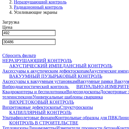
Неразрушающий контроль
Радиационный контроль
Усиливающие экраны
Загрузка
Цена
Сбросить фильтр
НЕРАЗРУШАЮЩИЙ КОНТРОЛЬ
АКУСТИЧЕСКИЙ ИМПЕДАНСНЫЙ КОНТРОЛЬ
Аксессуары к акустическим дефектоскопам
Акустические импе
ВАКУУМНЫЙ ПУЗЫРЬКОВЫЙ КОНТРОЛЬ
Аксессуары к вакуумным установкам
Вакуумные рамки
Вакуум
Вибродиагностический контроль
ВИЗУАЛЬНО-ИЗМЕРИТ
Квадрокоптеры и беспилотники
Видеоэндоскопы
Досмотровые 
телеинспекции
Универсальные шаблоны сварщика
ВИХРЕТОКОВЫЙ КОНТРОЛЬ
Вихретоковые дефектоскопы
Структуроскопы
КАПИЛЛЯРНЫЙ КОНТРОЛЬ
Ультрафиолетовые фонари
Контрольные образцы для ПВК
Лини
КОНТРОЛЬ В СТРОИТЕЛЬСТВЕ
Тепловизоры
Динамометры
Измерители прочности бетона
Контр