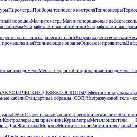
туры
Пирометры
Приборы теплового контроля
Тепловизоры
Термо
тный порошок
Магнитометры
Магнитопорошковые дефектоскоп
ые системы
Ультрафиолетовые источники
Ультрафиолетовые фон
ведения рентгенографических работ
Кроулеры рентгеновские
Нег
а промышленная
Усиливающие экраны
Фиксаж и проявитель
Цифр
анные твердомеры
Меры твердости
Стационарные твердомеры
Тв
ы
АКУСТИЧЕСКИЕ ДЕФЕКТОСКОПЫ
Дефектоскопы ультразву
ьные кабели
Стандартные образцы (СОП)
Ультразвуковой гель - 
суары
Рейки
Строительные уровни
Телескопические линейки и ш
ки
Контроллеры для приемника
Курвиметры
Металлоискатели
торы
Для Животных
Морское
Мотоциклетное
Рации и телефоны
Сп
ные
Приборы вертикального проектирования