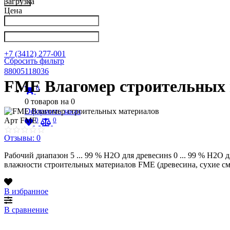
Загрузка
Цена
Написать в Телеграм
info@nkpribor.ru
+7 (3412) 277-001
Сбросить фильтр
88005118036
FME Влагомер строительных 
0
0
товаров на
0
Оформить заказ
0
0
Арт
FME
Отзывы: 0
Рабочий диапазон 5 ... 99 % H2O для древесинs 0 ... 99 % H2O
влажности строительных материалов FME (древесина, сухие с
В избранное
В сравнение