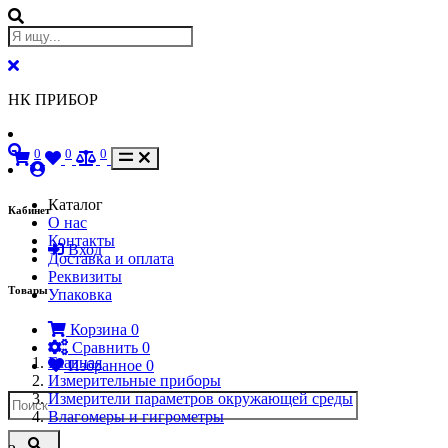
НК ПРИБОР
0
0
0
Каталог
Кабинет
О нас
Контакты
Вход
Доставка и оплата
Реквизиты
Товары
Упаковка
Корзина
0
Сравнить
0
Главная
Избранное
0
Измерительные приборы
Измерители параметров окружающей среды
Влагомеры и гигрометры