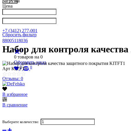
Загрузка
Цена
Написать в Телеграм
info@nkpribor.ru
+7 (3412) 277-001
Сбросить фильтр
88005118036
Набор для контроля качеств
0
0
товаров на
0
Оформить заказ
0
0
Арт
KITFT1
Отзывы: 0
В избранное
В сравнение
Выберите количество: