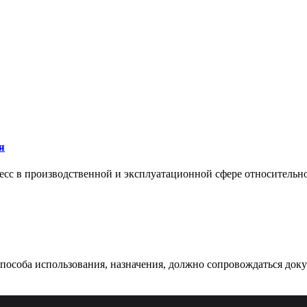
я
сс в производственной и эксплуатационной сфере относительно 
 способа использования, назначения, должно сопровождаться док