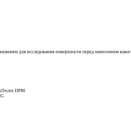
назначен для исследования поверхности перед нанесением каког
0
siTector DPM
PG