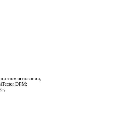
агнитном основании;
iTector DPM;
PG;