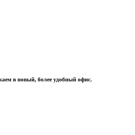
жаем
в
новый,
более
удобный
офис.