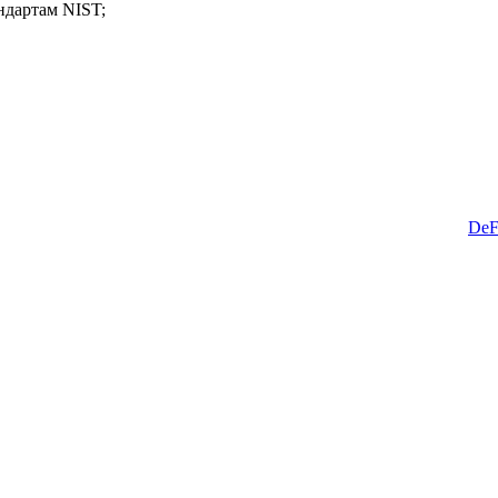
ндартам NIST;
DeF