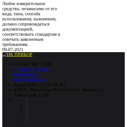
Любое измерительное
средство, независимо от его
вида, типа, способа
использования, назначения,
должно сопровождаться
документацией,
соответствовать стандартам и
отвечать заявленным
требованиям.
09-07-2021
©
ООО "НК"
, 2026
+7 (3412) 277-001
88005118036
info@nkpribor.ru
Будни 08:00 - 17:00 (МСК)
426034, Удмуртская Республика, г. Ижевск, ул.
Удмуртская, д.268