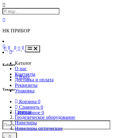
НК ПРИБОР
0
0
0
Каталог
Кабинет
О нас
Контакты
Вход
Доставка и оплата
Реквизиты
Товары
Упаковка
Корзина
0
Сравнить
0
Главная
Избранное
0
Геодезическое оборудование
Нивелиры
Нивелиры оптические