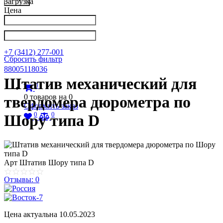
Загрузка
Цена
Написать в Телеграм
info@nkpribor.ru
+7 (3412) 277-001
Сбросить фильтр
88005118036
Штатив механический для
0
0
товаров на
0
твердомера дюрометра по
Оформить заказ
0
0
Шору типа D
Арт
Штатив Шору типа D
Отзывы: 0
Цена актуальна 10.05.2023