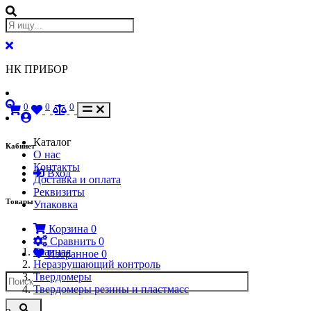
НК ПРИБОР
0
0
0
Каталог
Кабинет
О нас
Контакты
Вход
Доставка и оплата
Реквизиты
Товары
Упаковка
Корзина
0
Сравнить
0
Главная
Избранное
0
Неразрушающий контроль
Твердомеры
Твердомеры резины и пластмасс