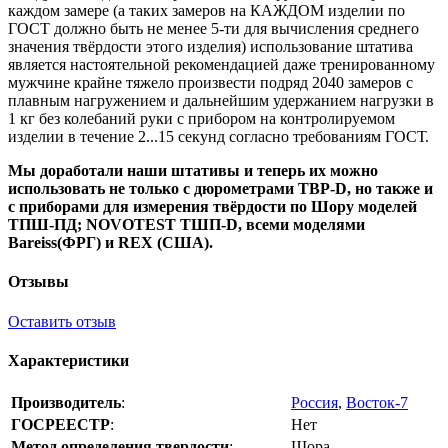
каждом замере (а таких замеров на КАЖДОМ изделии по
ГОСТ должно быть не менее 5-ти для вычисления среднего
значения твёрдости этого изделия) использование штатива
является настоятельной рекомендацией даже тренированному
мужчине крайне тяжело произвести подряд 2040 замеров с
плавным нагружением и дальнейшим удержанием нагрузки в
1 кг без колебаний руки с прибором на контролируемом
изделии в течение 2...15 секунд согласно требованиям ГОСТ.
Мы доработали наши штативы и теперь их можно
использовать не только с дюрометрами ТВР-D, но также и
с приборами для измерения твёрдости по Шору моделей
ТПШ-ПД
;
NOVOTEST ТШП-D
,
всеми моделями
Bareiss
(ФРГ) и
REX
(США).
Отзывы
Оставить отзыв
Характеристики
Производитель
:
Россия
,
Восток-7
ГОСРЕЕСТР
:
Нет
Метод определения твердости
:
Шора