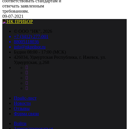
соответствовать стандартам и
отвечать заявленным
требованиям.
09-07-2021
©
ООО "НК"
, 2026
+7 (3412) 277-001
88005118036
info@nkpribor.ru
Будни 08:00 - 17:00 (МСК)
426034, Удмуртская Республика, г. Ижевск, ул.
Удмуртская, д.268
Прайс-лист
Новости
Отзывы
Форма связи
Войти
Зарегистрироваться