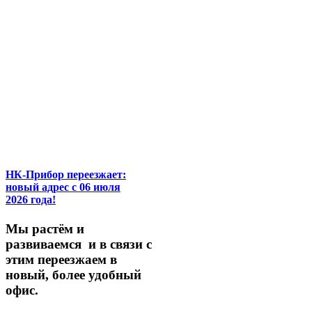
НК-Прибор переезжает:
новый адрес с 06 июля
2026 года!
М
ы
растём
и
развиваемся
и
в
связи
с
этим
переезжаем
в
новый,
более
удобный
офис.