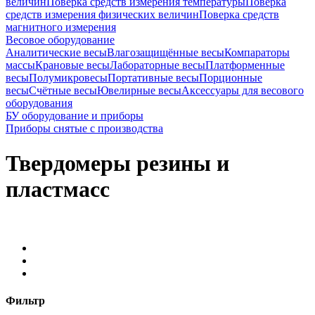
величин
Поверка средств измерения температуры
Поверка
средств измерения физических величин
Поверка средств
магнитного измерения
Весовое оборудование
Аналитические весы
Влагозащищённые весы
Компараторы
массы
Крановые весы
Лабораторные весы
Платформенные
весы
Полумикровесы
Портативные весы
Порционные
весы
Счётные весы
Ювелирные весы
Аксессуары для весового
оборудования
БУ оборудование и приборы
Приборы снятые с производства
Твердомеры резины и
пластмасс
Фильтр