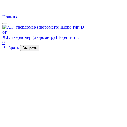
Новинка
от
X.F. твердомер (дюрометр) Шора тип D
0
Выбрать
Выбрать