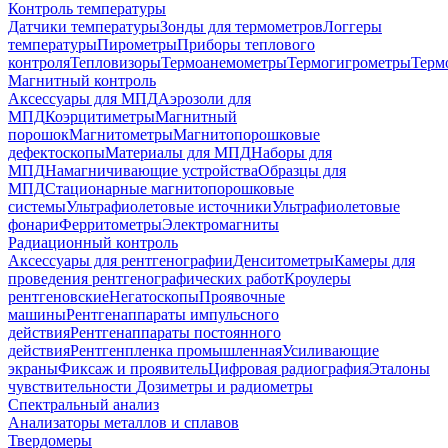
Контроль температуры
Датчики температуры
Зонды для термометров
Логгеры
температуры
Пирометры
Приборы теплового
контроля
Тепловизоры
Термоанемометры
Термогигрометры
Терм
Магнитный контроль
Аксессуары для МПД
Аэрозоли для
МПД
Коэрцитиметры
Магнитный
порошок
Магнитометры
Магнитопорошковые
дефектоскопы
Материалы для МПД
Наборы для
МПД
Намагничивающие устройства
Образцы для
МПД
Стационарные магнитопорошковые
системы
Ультрафиолетовые источники
Ультрафиолетовые
фонари
Ферритометры
Электромагниты
Радиационный контроль
Аксессуары для рентгенографии
Денситометры
Камеры для
проведения рентгенографических работ
Кроулеры
рентгеновские
Негатоскопы
Проявочные
машины
Рентгенаппараты импульсного
действия
Рентгенаппараты постоянного
действия
Рентгенпленка промышленная
Усиливающие
экраны
Фиксаж и проявитель
Цифровая радиография
Эталоны
чувствительности
Дозиметры и радиометры
Спектральный анализ
Анализаторы металлов и сплавов
Твердомеры