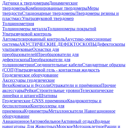
Датчики к твердомерам
Динамические
твердомеры
Комбинированные твердомеры
Меры
твердости
Стационарные твердомеры
Твердомеры резины и
пластмасс
Ультразвуковой твердомер
Толщинометрия
Толщиномеры металла
Толщиномеры покрытий
Ультразвуковой контроль
Автоматизированный контроль
Акустико-эмиссионные
системы
АКУСТИЧЕСКИЕ ДЕФЕКТОСКОПЫ
Дефектоскопы
ультразвуковые
Оснастки для
преобразователей
Преобразователи для
дефектоскопа
Преобразователи для
толщинометрии
Соединительные кабели
Стандартные образцы
(СОП)
Ультразвуковой гель - контактная жидкость
Геодезическое оборудование
Аксессуары геодезические
Вехи
Компасы и буссоли
Отражатели и приёмники
Прочие
аксессуары
Рейки
Строительные уровни
Телескопические
линейки и штанги
Штативы
Геодезические GNSS приемники
Квадрокоптеры и
беспилотники
Контроллеры для
приемника
Курвиметры
Металлоискатели
Навигационное
оборудование
Авиационное
Автомобильное
Активный отдых
Водные
навигаторы
Для Животных
Морское
Мотоциклетное
Рации и