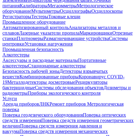
заземления
Индикаторы чередования фаз
Источники
питания
Калибраторы
Мегаомметры
Метрологическое
оборудование
Мультиметры
Осциллографы
Осциллоскопы
Регистраторы
Тестеры
Токовые клещи
Промышленное оборудование
Автоматизированный контроль
Анализаторы металлов и
сплавов
Лазерные указатели пропила
Маркировщики
Отрезные
станки
Плотномеры
Размагничивающие устройства
Системы
центровки
Установки нагружения
Промышленная безопасность
Алкотестеры
Аксессуары и расходные материалы
Портативные
алкотестеры
Стационарные алкотестеры
Безопасность рабочей зоны
Детекторы взрывчатых
веществ
Комбинированные приборы
Коронавирус COVID-
19
Металлодетекторы досмотровые
Рециркуляторы
бактерицидные
Системы обследования объектов
Дозиметры и
радиометры
Приборы экологического контроля
Услуги
Аренда приборов
ЛНК
Ремонт приборов
Метрологическая
поверка
Поверка геодезического оборудования
Поверка оптических
средств измерения
Поверка средств измерения геометрических
величин
Поверка средств измерения давления и
вакуума
Поверка средств измерения механических