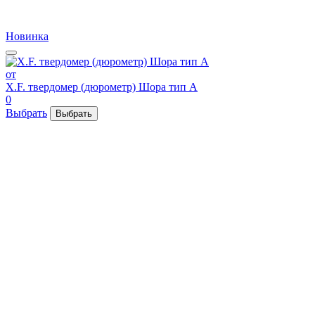
Новинка
от
X.F. твердомер (дюрометр) Шора тип А
0
Выбрать
Выбрать