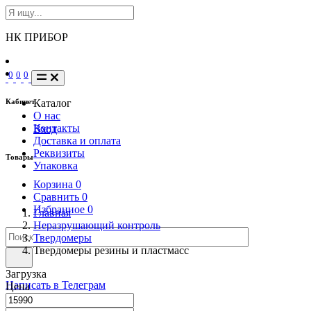
НК ПРИБОР
0
0
0
Кабинет
Каталог
О нас
Контакты
Вход
Доставка и оплата
Реквизиты
Товары
Упаковка
Корзина
0
Сравнить
0
Избранное
0
Главная
Неразрушающий контроль
Твердомеры
Твердомеры резины и пластмасс
Загрузка
Написать в Телеграм
Цена
info@nkpribor.ru