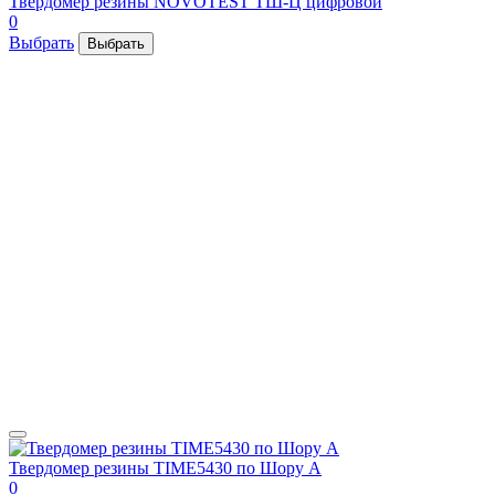
Твердомер резины NOVOTEST ТШ-Ц цифровой
0
Выбрать
Выбрать
Твердомер резины TIME5430 по Шору А
0