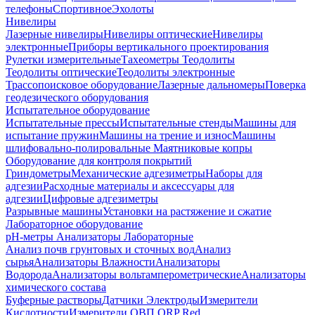
телефоны
Спортивное
Эхолоты
Нивелиры
Лазерные нивелиры
Нивелиры оптические
Нивелиры
электронные
Приборы вертикального проектирования
Рулетки измерительные
Тахеометры
Теодолиты
Теодолиты оптические
Теодолиты электронные
Трассопоисковое оборудование
Лазерные дальномеры
Поверка
геодезического оборудования
Испытательное оборудование
Испытательные прессы
Испытательные стенды
Машины для
испытание пружин
Машины на трение и износ
Машины
шлифовально-полировальные
Маятниковые копры
Оборудование для контроля покрытий
Гриндометры
Механические адгезиметры
Наборы для
адгезии
Расходные материалы и аксессуары для
адгезии
Цифровые адгезиметры
Разрывные машины
Установки на растяжение и сжатие
Лабораторное оборудование
pH-метры
Анализаторы Лабораторные
Анализ почв грунтовых и сточных вод
Анализ
сырья
Анализаторы Влажности
Анализаторы
Водорода
Анализаторы вольтамперометрические
Анализаторы
химического состава
Буферные растворы
Датчики Электроды
Измерители
Кислотности
Измерители ОВП ORP Red