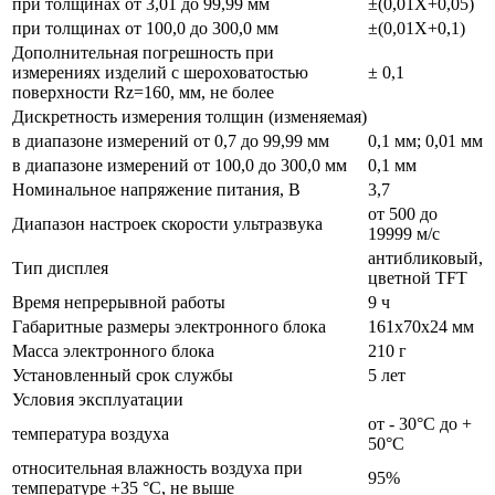
при толщинах от 3,01 до 99,99 мм
±(0,01Х+0,05)
при толщинах от 100,0 до 300,0 мм
±(0,01Х+0,1)
Дополнительная погрешность при
измерениях изделий с шероховатостью
± 0,1
поверхности Rz=160, мм, не более
Дискретность измерения толщин (изменяемая)
в диапазоне измерений от 0,7 до 99,99 мм
0,1 мм; 0,01 мм
в диапазоне измерений от 100,0 до 300,0 мм
0,1 мм
Номинальное напряжение питания, В
3,7
от 500 до
Диапазон настроек скоpости yльтpазвyка
19999 м/с
антибликовый,
Тип дисплея
цветной TFT
Время непрерывной работы
9 ч
Габаритные размеры электpонного блока
161x70x24 мм
Масса электронного блока
210 г
Установленный срок службы
5 лет
Условия эксплуатации
от - 30°С до +
температура воздуха
50°С
относительная влажность воздуха при
95%
температуре +35 °С, не выше