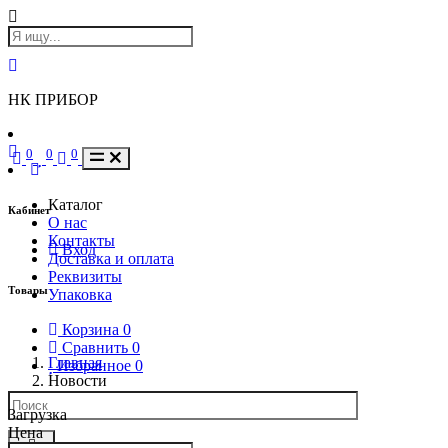
НК ПРИБОР
0
0
0
Каталог
Кабинет
О нас
Контакты
Вход
Доставка и оплата
Реквизиты
Товары
Упаковка
Корзина
0
Сравнить
0
Главная
Избранное
0
Новости
Загрузка
Цена