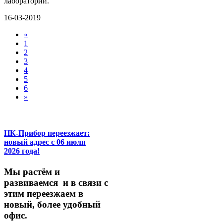
лаборатории.
16-03-2019
Previous
«
1
2
3
4
5
6
Next
»
НК-Прибор переезжает:
новый адрес с 06 июля
2026 года!
М
ы
растём
и
развиваемся
и
в
связи
с
этим
переезжаем
в
новый,
более
удобный
офис.