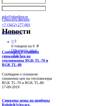
Написать в Телеграм
info@nkpribor.ru
Сбросить фильтр
+7 (3412) 277-001
Новости
88005118036
0
0
товаров на
0
p
Оформить заказ
Сообщаем о сезонном
0
0
снижении цен на
тепловизоры RGK TL-70 и
RGK TL-80
Сообщаем о сезонном
снижении цен на тепловизоры
RGK TL-70 и RGK TL-80
17-09-2019
Снижены цены на приборы
Rohde&Schwarz.