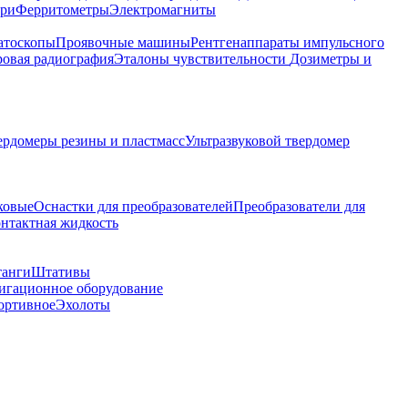
ари
Ферритометры
Электромагниты
атоскопы
Проявочные машины
Рентгенаппараты импульсного
овая радиография
Эталоны чувствительности
Дозиметры и
ердомеры резины и пластмасс
Ультразвуковой твердомер
ковые
Оснастки для преобразователей
Преобразователи для
контактная жидкость
танги
Штативы
гационное оборудование
ортивное
Эхолоты