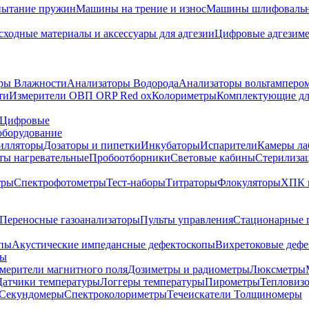
пытание пружин
Машины на трение и износ
Машины шлифовальн
сходные материалы и аксессуары для адгезии
Цифровые адгезим
ры Влажности
Анализаторы Водорода
Анализаторы вольтамперо
ти
Измерители ОВП ORP Red ox
Колориметры
Комплектующие дл
Цифровые
оборудование
илляторы
Дозаторы и пипетки
Инкубаторы
Испарители
Камеры ла
ты нагревательные
Пробоотборники
Световые кабины
Стерилиза
тры
Спектрофотометры
Тест-наборы
Титраторы
Флокуляторы
ХПК 
Переносные газоанализаторы
Пульты управления
Стационарные 
опы
Акустические импедансные дефектоскопы
Вихретоковые дефе
ды
змерители магнитного поля
Дозиметры и радиометры
Люксметры
Датчики температуры
Логгеры температуры
Пирометры
Тепловиз
Секундомеры
Спектроколориметры
Течеискатели
Толщиномеры