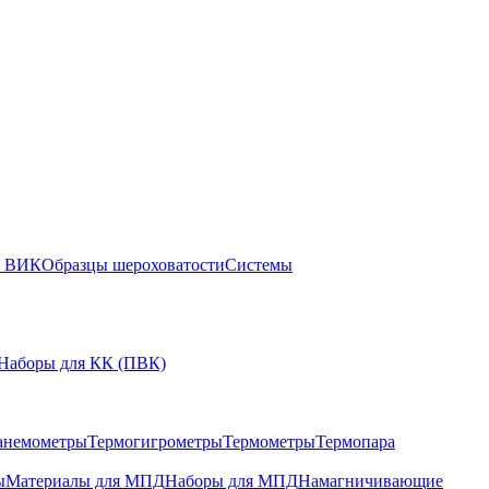
ы ВИК
Образцы шероховатости
Системы
Наборы для КК (ПВК)
анемометры
Термогигрометры
Термометры
Термопара
ы
Материалы для МПД
Наборы для МПД
Намагничивающие