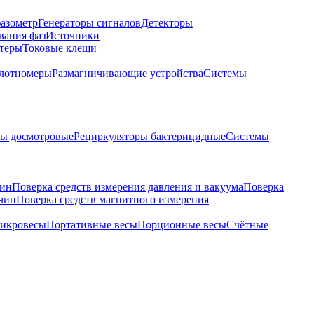
азометр
Генераторы сигналов
Детекторы
вания фаз
Источники
теры
Токовые клещи
лотномеры
Размагничивающие устройства
Системы
ры досмотровые
Рециркуляторы бактерицидные
Системы
чин
Поверка средств измерения давления и вакуума
Поверка
ичин
Поверка средств магнитного измерения
икровесы
Портативные весы
Порционные весы
Счётные