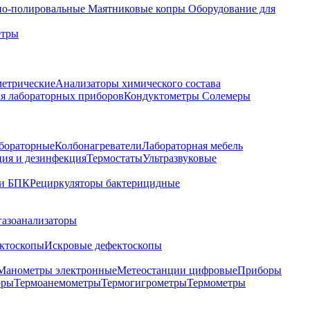
о-полировальные
Маятниковые копры
Оборудование для
етры
метрические
Анализаторы химического состава
я лабораторных приборов
Кондуктометры Солемеры
бораторные
Колбонагреватели
Лабораторная мебель
ция и дезинфекция
Термостаты
Ультразвуковые
и БПК
Рециркуляторы бактерицидные
газоанализаторы
ктоскопы
Искровые дефектоскопы
Манометры электронные
Метеостанции цифровые
Приборы
оры
Термоанемометры
Термогигрометры
Термометры