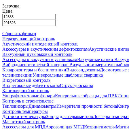
Загрузка
Цена
Сбросить фильтр
Неразрушающий контроль
Акустический импедансный контроль
Аксессуары к акустическим дефектоскопам
Акустические импе
Вакуумный пузырьковый контроль
Аксессуары к вакуумным установкам
Вакуумные рамки
Вакуум
Вибродиагностический контроль
Визуально-измерительный ко
Квадрокоптеры и беспилотники
Видеоэндоскопы
Досмотровые 
телеинспекции
Универсальные шаблоны сварщика
Вихретоковый контроль
Вихретоковые дефектоскопы
Структуроскопы
Капиллярный контроль
Ультрафиолетовые фонари
Контрольные образцы для ПВК
Лини
Контроль в строительстве
Тепловизоры
Динамометры
Измерители прочности бетона
Контр
Контроль температуры
Датчики температуры
Зонды для термометров
Логгеры темпера
Магнитный контроль
Аксессуары для МПД
Аэрозоли для МПД
Коэрцитиметры
Магни