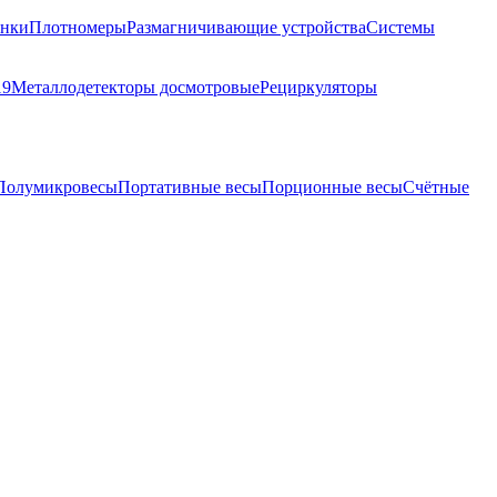
анки
Плотномеры
Размагничивающие устройства
Системы
19
Металлодетекторы досмотровые
Рециркуляторы
Полумикровесы
Портативные весы
Порционные весы
Счётные