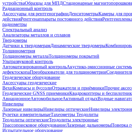
устройства
Образцы для МПД
Стационарные магнитопорошков
Радиационный контроль
Аксессуары для рентгенографии
Денситометры
Камеры для про
действия
Рентгенаппараты постоянного действия
Рентгенпленк
радиометры
Спектральный анализ
Анализаторы металлов и сплавов
Твердомеры
Датчики к твердомерам
Динамические твердомеры
Комбиниров
Толщинометрия
Толщиномеры металла
Толщиномеры покрытий
Ультразвуковой контроль
Автоматизированный контроль
Акустико-эмиссионные систем
дефектоскопа
Преобразователи для толщинометрии
Соединител
Геодезическое оборудование
Аксессуары геодезические
Вехи
Компасы и буссоли
Отражатели и приёмники
Прочие аксес
Геодезические GNSS приемники
Квадрокоптеры и беспилотни
Авиационное
Автомобильное
Активный отдых
Водные навига
Нивелиры
Лазерные нивелиры
Нивелиры оптические
Нивелиры электрон
Рулетки измерительные
Тахеометры
Теодолиты
Теодолиты оптические
Теодолиты электронные
Трассопоисковое оборудование
Лазерные дальномеры
Поверка г
Испытательное оборудование