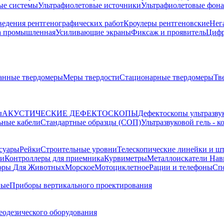
ые системы
Ультрафиолетовые источники
Ультрафиолетовые фон
ведения рентгенографических работ
Кроулеры рентгеновские
Нег
а промышленная
Усиливающие экраны
Фиксаж и проявитель
Цифр
анные твердомеры
Меры твердости
Стационарные твердомеры
Тв
ы
АКУСТИЧЕСКИЕ ДЕФЕКТОСКОПЫ
Дефектоскопы ультразву
ьные кабели
Стандартные образцы (СОП)
Ультразвуковой гель - 
суары
Рейки
Строительные уровни
Телескопические линейки и ш
ки
Контроллеры для приемника
Курвиметры
Металлоискатели
Нави
торы
Для Животных
Морское
Мотоциклетное
Рации и телефоны
Сп
ные
Приборы вертикального проектирования
еодезического оборудования