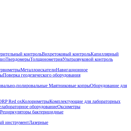
ерительный контроль
Вихретоковый контроль
Капиллярный
лиз
Твердомеры
Толщинометрия
Ультразвуковой контроль
урвиметры
Металлоискатели
Навигационное
ры
Поверка геодезического оборудования
вально-полировальные
Маятниковые копры
Оборудование для
ORP Red ox
Колориметры
Комплектующие для лабораторных
лабораторное оборудование
Оксиметры
Рециркуляторы бактерицидные
ый инструмент
Лазерные