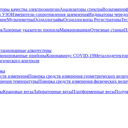
торы качества электроэнергии
Анализаторы спектра
Вольтамперф
в УЗО
Измерители сопротивления заземления
Индикаторы чередо
ание
Мультиметры
Осциллографы
Осциллоскопы
Регистраторы
Тес
ов
Лазерные указатели пропила
Маркировщики
Отрезные станки
П
тационарные алкотестеры
бинированные приборы
Коронавирус COVID-19
Металлодетекто
гического контроля
рка
дств измерения
Поверка средств измерения геометрических вели
ерения температуры
Поверка средств измерения физических вел
сы
Крановые весы
Лабораторные весы
Платформенные весы
Полум