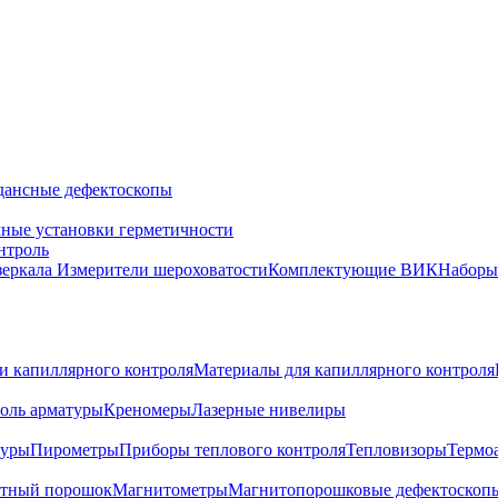
дансные дефектоскопы
ные установки герметичности
нтроль
зеркала
Измерители шероховатости
Комплектующие ВИК
Набор
и капиллярного контроля
Материалы для капиллярного контроля
оль арматуры
Креномеры
Лазерные нивелиры
туры
Пирометры
Приборы теплового контроля
Тепловизоры
Термо
тный порошок
Магнитометры
Магнитопорошковые дефектоскоп