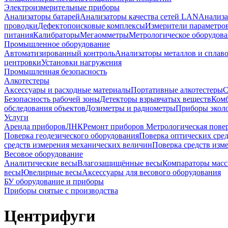
Электроизмерительные приборы
Анализаторы батарей
Анализаторы качества сетей LAN
Анализа
проводки
Дефектопоисковые комплексы
Измерители параметро
питания
Калибраторы
Мегаомметры
Метрологическое оборудов
Промышленное оборудование
Автоматизированный контроль
Анализаторы металлов и сплав
центровки
Установки нагружения
Промышленная безопасность
Алкотестеры
Аксессуары и расходные материалы
Портативные алкотестеры
С
Безопасность рабочей зоны
Детекторы взрывчатых веществ
Ком
обследования объектов
Дозиметры и радиометры
Приборы эколо
Услуги
Аренда приборов
ЛНК
Ремонт приборов
Метрологическая пове
Поверка геодезического оборудования
Поверка оптических сре
средств измерения механических величин
Поверка средств изм
Весовое оборудование
Аналитические весы
Влагозащищённые весы
Компараторы мас
весы
Ювелирные весы
Аксессуары для весового оборудования
БУ оборудование и приборы
Приборы снятые с производства
Центрифуги