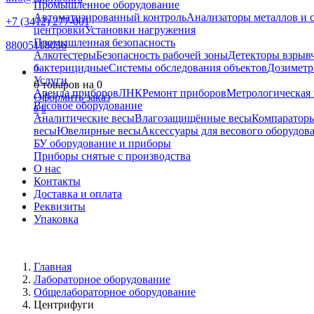
Промышленное оборудование
Автоматизированный контроль
Анализаторы металлов и 
+7 (3412) 277-001
центровки
Установки нагружения
Промышленная безопасность
88005118036
Алкотестеры
Безопасность рабочей зоны
Детекторы взрыв
бактерицидные
Системы обследования объектов
Дозиметр
0
Услуги
0
товаров на
0
Аренда приборов
ЛНК
Ремонт приборов
Метрологическая 
Оформить заказ
Весовое оборудование
0
0
Аналитические весы
Влагозащищённые весы
Компаратор
весы
Ювелирные весы
Аксессуары для весового оборудов
БУ оборудование и приборы
Приборы снятые с производства
О нас
Контакты
Доставка и оплата
Реквизиты
Упаковка
Главная
Лабораторное оборудование
Общелабораторное оборудование
Центрифуги