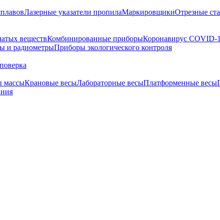
сплавов
Лазерные указатели пропила
Маркировщики
Отрезные ст
чатых веществ
Комбинированные приборы
Коронавирус COVID-
ы и радиометры
Приборы экологического контроля
поверка
ы массы
Крановые весы
Лабораторные весы
Платформенные весы
ания