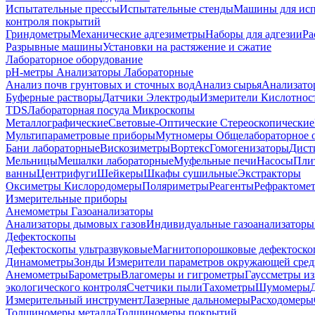
Испытательные прессы
Испытательные стенды
Машины для ис
контроля покрытий
Гриндометры
Механические адгезиметры
Наборы для адгезии
Ра
Разрывные машины
Установки на растяжение и сжатие
Лабораторное оборудование
pH-метры
Анализаторы Лабораторные
Анализ почв грунтовых и сточных вод
Анализ сырья
Анализато
Буферные растворы
Датчики Электроды
Измерители Кислотнос
TDS
Лабораторная посуда
Микроскопы
Металлографические
Световые-Оптические
Стереоскопические
Мультипараметровые приборы
Мутномеры
Общелабораторное 
Бани лабораторные
Вискозиметры
Вортекс
Гомогенизаторы
Дист
Мельницы
Мешалки лабораторные
Муфельные печи
Насосы
Пли
ванны
Центрифуги
Шейкеры
Шкафы сушильные
Экстракторы
Оксиметры Кислородомеры
Поляриметры
Реагенты
Рефрактоме
Измерительные приборы
Анемометры
Газоанализаторы
Анализаторы дымовых газов
Индивидуальные газоанализаторы
Дефектоскопы
Дефектоскопы ультразвуковые
Магнитопорошковые дефектоск
Динамометры
Зонды
Измерители параметров окружающей сре
Анемометры
Барометры
Влагомеры и гигрометры
Гауссметры и
экологического контроля
Счетчики пыли
Тахометры
Шумомеры
Измерительный инструмент
Лазерные дальномеры
Расходомеры
Толщиномеры металла
Толщиномеры покрытий