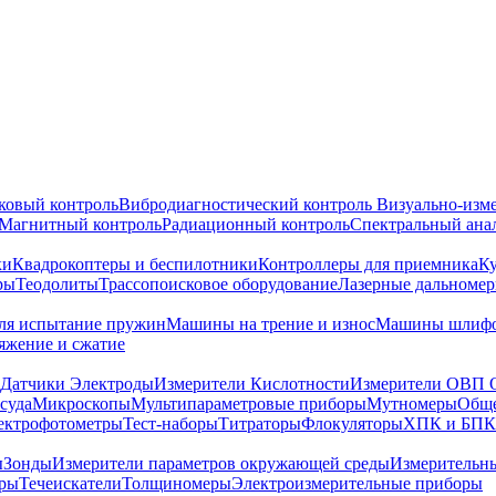
ковый контроль
Вибродиагностический контроль
Визуально-изм
Магнитный контроль
Радиационный контроль
Спектральный ана
ки
Квадрокоптеры и беспилотники
Контроллеры для приемника
К
ры
Теодолиты
Трассопоисковое оборудование
Лазерные дальноме
я испытание пружин
Машины на трение и износ
Машины шлифо
тяжение и сжатие
Датчики Электроды
Измерители Кислотности
Измерители ОВП 
суда
Микроскопы
Мультипараметровые приборы
Мутномеры
Обще
ектрофотометры
Тест-наборы
Титраторы
Флокуляторы
ХПК и БПК
ы
Зонды
Измерители параметров окружающей среды
Измерительн
тры
Течеискатели
Толщиномеры
Электроизмерительные приборы