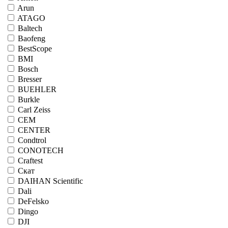
Arun
ATAGO
Baltech
Baofeng
BestScope
BMI
Bosch
Bresser
BUEHLER
Burkle
Carl Zeiss
CEM
CENTER
Condtrol
CONOTECH
Craftest
Cкат
DAIHAN Scientific
Dali
DeFelsko
Dingo
DJI