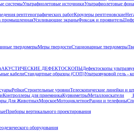
ые системы
Ультрафиолетовые источники
Ультрафиолетовые фон
ведения рентгенографических работ
Кроулеры рентгеновские
Нег
а промышленная
Усиливающие экраны
Фиксаж и проявитель
Цифр
анные твердомеры
Меры твердости
Стационарные твердомеры
Тв
ы
АКУСТИЧЕСКИЕ ДЕФЕКТОСКОПЫ
Дефектоскопы ультразву
ьные кабели
Стандартные образцы (СОП)
Ультразвуковой гель - 
суары
Рейки
Строительные уровни
Телескопические линейки и ш
ки
Контроллеры для приемника
Курвиметры
Металлоискатели
торы
Для Животных
Морское
Мотоциклетное
Рации и телефоны
Сп
ные
Приборы вертикального проектирования
еодезического оборудования