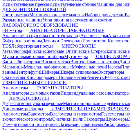
Испытательные прессы
Испытательные стенды
Машины для ис
ДЛЯ КОНТРОЛЯ ПОКРЫТИЙ
Гриндометры
Механические адгезиметры
Наборы для адгезии
Ра
Разрывные машины
Установки на растяжение и сжатие
ЛАБОРАТОРНОЕ ОБОРУДОВАНИЕ
pH-метры
АНАЛИЗАТОРЫ ЛАБОРАТОРНЫЕ
Анализ почв грунтовых и сточных вод
Анализ сырья
Анализато
Буферные растворы
Датчики Электроды
Измерители Кислотнос
TDS
Лабораторная посуда
МИКРОСКОПЫ
Металлографические
Световые-Оптические
Стереоскопические
Мультипараметровые приборы
Мутномеры
ОБЩЕЛАБОРАТ
Бани лабораторные
Вискозиметры
Вортекс
Гомогенизаторы
Дист
Мельницы
Мешалки лабораторные
Муфельные печи
Насосы
Пли
ванны
Центрифуги
Шейкеры
Шкафы сушильные
Экстракторы
Оксиметры Кислородомеры
Поляриметры
Реагенты
Рефрактоме
ИЗМЕРИТЕЛЬНЫЕ ПРИБОРЫ
Анемометры
ГАЗОАНАЛИЗАТОРЫ
Анализаторы дымовых газов
Индивидуальные газоанализаторы
ДЕФЕКТОСКОПЫ
Дефектоскопы ультразвуковые
Магнитопорошковые дефектоск
Динамометры
Зонды
ИЗМЕРИТЕЛИ ПАРАМЕТРОВ ОКР
Анемометры
Барометры
Влагомеры и гигрометры
Гауссметры и
экологического контроля
Счетчики пыли
Тахометры
Шумомеры
Измерительный инструмент
Лазерные дальномеры
Расходомеры
Толщиномеры металла
Толщиномеры покрытий