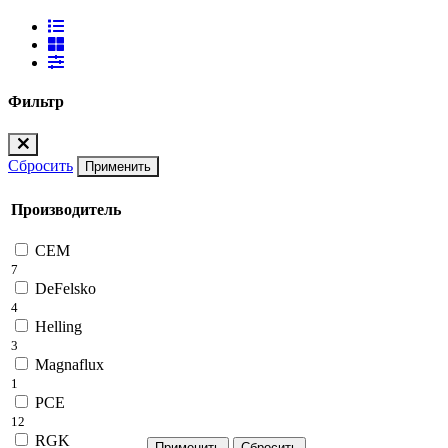
Фильтр
Сбросить
Применить
Производитель
CEM
7
DeFelsko
4
Helling
3
Magnaflux
1
PCE
12
RGK