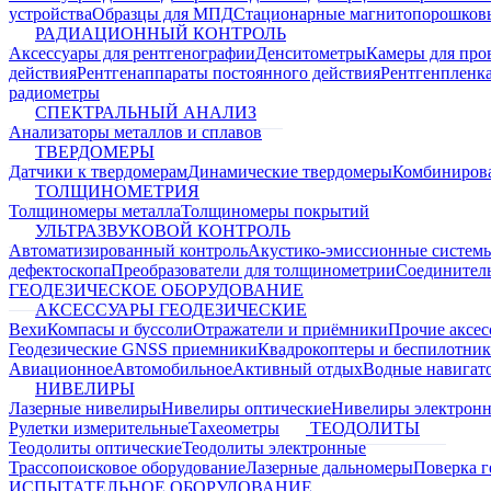
устройства
Образцы для МПД
Стационарные магнитопорошков
РАДИАЦИОННЫЙ КОНТРОЛЬ
Аксессуары для рентгенографии
Денситометры
Камеры для про
действия
Рентгенаппараты постоянного действия
Рентгенпленк
радиометры
СПЕКТРАЛЬНЫЙ АНАЛИЗ
Анализаторы металлов и сплавов
ТВЕРДОМЕРЫ
Датчики к твердомерам
Динамические твердомеры
Комбиниров
ТОЛЩИНОМЕТРИЯ
Толщиномеры металла
Толщиномеры покрытий
УЛЬТРАЗВУКОВОЙ КОНТРОЛЬ
Автоматизированный контроль
Акустико-эмиссионные систем
дефектоскопа
Преобразователи для толщинометрии
Соединител
ГЕОДЕЗИЧЕСКОЕ ОБОРУДОВАНИЕ
АКСЕССУАРЫ ГЕОДЕЗИЧЕСКИЕ
Вехи
Компасы и буссоли
Отражатели и приёмники
Прочие аксес
Геодезические GNSS приемники
Квадрокоптеры и беспилотни
Авиационное
Автомобильное
Активный отдых
Водные навига
НИВЕЛИРЫ
Лазерные нивелиры
Нивелиры оптические
Нивелиры электрон
Рулетки измерительные
Тахеометры
ТЕОДОЛИТЫ
Теодолиты оптические
Теодолиты электронные
Трассопоисковое оборудование
Лазерные дальномеры
Поверка г
ИСПЫТАТЕЛЬНОЕ ОБОРУДОВАНИЕ