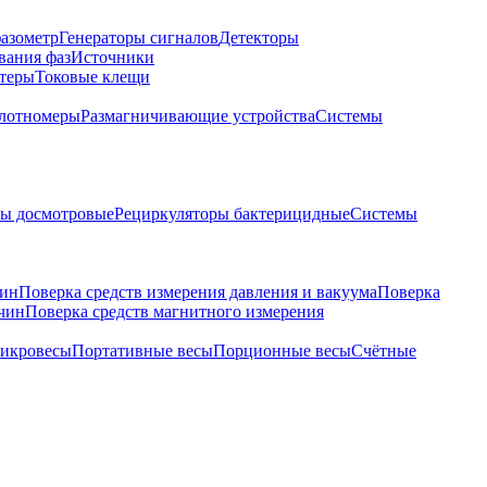
азометр
Генераторы сигналов
Детекторы
вания фаз
Источники
теры
Токовые клещи
лотномеры
Размагничивающие устройства
Системы
ры досмотровые
Рециркуляторы бактерицидные
Системы
чин
Поверка средств измерения давления и вакуума
Поверка
ичин
Поверка средств магнитного измерения
икровесы
Портативные весы
Порционные весы
Счётные