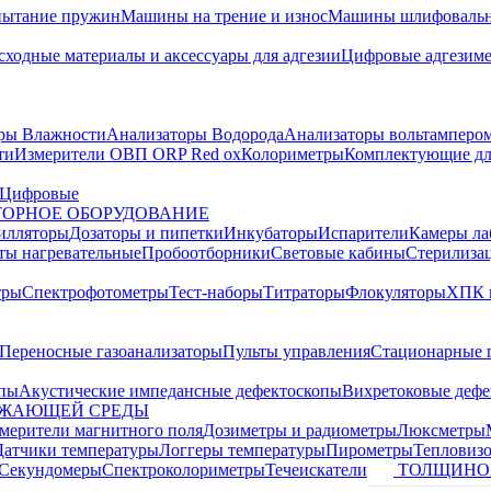
пытание пружин
Машины на трение и износ
Машины шлифовальн
сходные материалы и аксессуары для адгезии
Цифровые адгезим
ры Влажности
Анализаторы Водорода
Анализаторы вольтамперо
ти
Измерители ОВП ORP Red ox
Колориметры
Комплектующие дл
Цифровые
ОРНОЕ ОБОРУДОВАНИЕ
илляторы
Дозаторы и пипетки
Инкубаторы
Испарители
Камеры ла
ты нагревательные
Пробоотборники
Световые кабины
Стерилиза
тры
Спектрофотометры
Тест-наборы
Титраторы
Флокуляторы
ХПК 
Переносные газоанализаторы
Пульты управления
Стационарные 
опы
Акустические импедансные дефектоскопы
Вихретоковые дефе
УЖАЮЩЕЙ СРЕДЫ
змерители магнитного поля
Дозиметры и радиометры
Люксметры
Датчики температуры
Логгеры температуры
Пирометры
Тепловиз
Секундомеры
Спектроколориметры
Течеискатели
ТОЛЩИНО