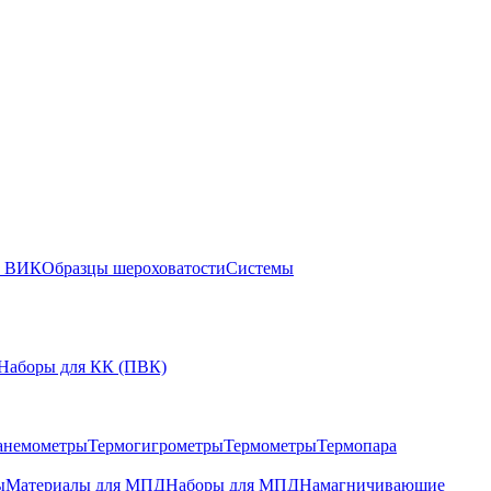
ы ВИК
Образцы шероховатости
Системы
Наборы для КК (ПВК)
анемометры
Термогигрометры
Термометры
Термопара
ы
Материалы для МПД
Наборы для МПД
Намагничивающие