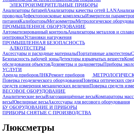
ЭЛЕКТРОИЗМЕРИТЕЛЬНЫЕ ПРИБОРЫ
Анализаторы батарей
Анализаторы качества сетей LAN
Анализа
проводки
Дефектопоисковые комплексы
Измерители параметро
питания
Калибраторы
Мегаомметры
Метрологическое оборудов
ПРОМЫШЛЕННОЕ ОБОРУДОВАНИЕ
Автоматизированный контроль
Анализаторы металлов и сплав
центровки
Установки нагружения
ПРОМЫШЛЕННАЯ БЕЗОПАСНОСТЬ
АЛКОТЕСТЕРЫ
Аксессуары и расходные материалы
Портативные алкотестеры
С
Безопасность рабочей зоны
Детекторы взрывчатых веществ
Ком
обследования объектов
Дозиметры и радиометры
Приборы эколо
УСЛУГИ
Аренда приборов
ЛНК
Ремонт приборов
МЕТРОЛОГИЧЕСК
Поверка геодезического оборудования
Поверка оптических сре
средств измерения механических величин
Поверка средств изм
ВЕСОВОЕ ОБОРУДОВАНИЕ
Аналитические весы
Влагозащищённые весы
Компараторы мас
весы
Ювелирные весы
Аксессуары для весового оборудования
БУ ОБОРУДОВАНИЕ И ПРИБОРЫ
ПРИБОРЫ СНЯТЫЕ С ПРОИЗВОДСТВА
Люксметры