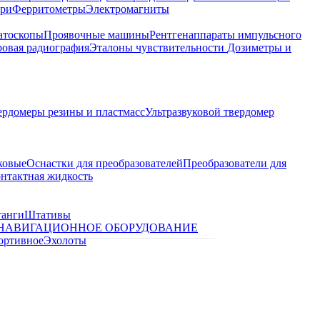
ари
Ферритометры
Электромагниты
атоскопы
Проявочные машины
Рентгенаппараты импульсного
овая радиография
Эталоны чувствительности
Дозиметры и
ердомеры резины и пластмасс
Ультразвуковой твердомер
ковые
Оснастки для преобразователей
Преобразователи для
контактная жидкость
танги
Штативы
НАВИГАЦИОННОЕ ОБОРУДОВАНИЕ
ортивное
Эхолоты