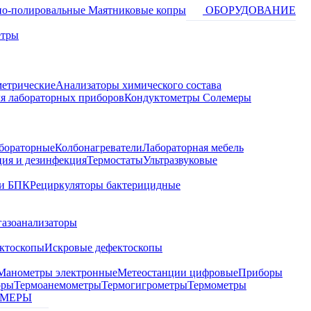
о-полировальные
Маятниковые копры
ОБОРУДОВАНИЕ
етры
метрические
Анализаторы химического состава
я лабораторных приборов
Кондуктометры Солемеры
бораторные
Колбонагреватели
Лабораторная мебель
ция и дезинфекция
Термостаты
Ультразвуковые
и БПК
Рециркуляторы бактерицидные
газоанализаторы
ктоскопы
Искровые дефектоскопы
Манометры электронные
Метеостанции цифровые
Приборы
оры
Термоанемометры
Термогигрометры
Термометры
МЕРЫ