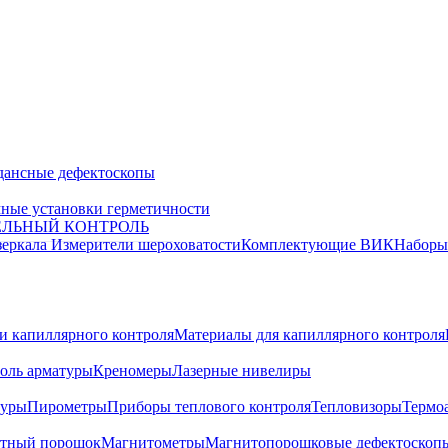
дансные дефектоскопы
ные установки герметичности
ЕЛЬНЫЙ КОНТРОЛЬ
зеркала
Измерители шероховатости
Комплектующие ВИК
Набор
и капиллярного контроля
Материалы для капиллярного контроля
оль арматуры
Креномеры
Лазерные нивелиры
туры
Пирометры
Приборы теплового контроля
Тепловизоры
Термо
тный порошок
Магнитометры
Магнитопорошковые дефектоскоп