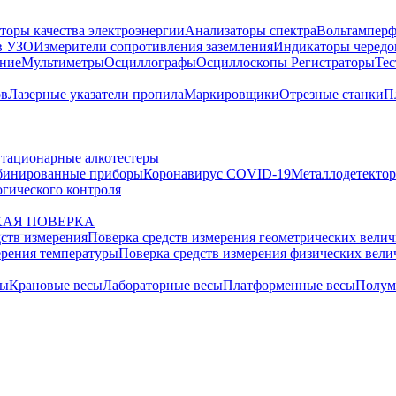
торы качества электроэнергии
Анализаторы спектра
Вольтамперф
в УЗО
Измерители сопротивления заземления
Индикаторы чередо
ание
Мультиметры
Осциллографы
Осциллоскопы
Регистраторы
Тес
ов
Лазерные указатели пропила
Маркировщики
Отрезные станки
П
тационарные алкотестеры
бинированные приборы
Коронавирус COVID-19
Металлодетекто
гического контроля
АЯ ПОВЕРКА
дств измерения
Поверка средств измерения геометрических вели
ерения температуры
Поверка средств измерения физических вел
сы
Крановые весы
Лабораторные весы
Платформенные весы
Полум