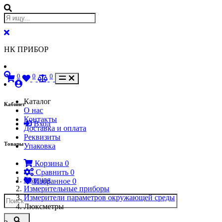
НК ПРИБОР
0
0
0
Каталог
Кабинет
О нас
Контакты
Вход
Доставка и оплата
Реквизиты
Товары
Упаковка
Корзина
0
Сравнить
0
Главная
Избранное
0
Измерительные приборы
Измерители параметров окружающей среды
Люксметры