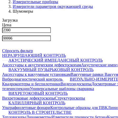
Измерительные приборы
Измерители параметров окружающей среды
Шумомеры
Загрузка
Цена
Сбросить фильтр
НЕРАЗРУШАЮЩИЙ КОНТРОЛЬ
АКУСТИЧЕСКИЙ ИМПЕДАНСНЫЙ КОНТРОЛЬ
Аксессуары к акустическим дефектоскопам
Акустические импе
ВАКУУМНЫЙ ПУЗЫРЬКОВЫЙ КОНТРОЛЬ
Аксессуары к вакуумным установкам
Вакуумные рамки
Вакуум
Вибродиагностический контроль
ВИЗУАЛЬНО-ИЗМЕРИТ
Квадрокоптеры и беспилотники
Видеоэндоскопы
Досмотровые 
телеинспекции
Универсальные шаблоны сварщика
ВИХРЕТОКОВЫЙ КОНТРОЛЬ
Вихретоковые дефектоскопы
Структуроскопы
КАПИЛЛЯРНЫЙ КОНТРОЛЬ
Ультрафиолетовые фонари
Контрольные образцы для ПВК
Лини
КОНТРОЛЬ В СТРОИТЕЛЬСТВЕ
Тепловизоры
Динамометры
Измерители прочности бетона
Контр