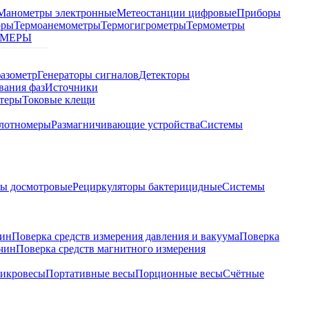
Манометры электронные
Метеостанции цифровые
Приборы
оры
Термоанемометры
Термогигрометры
Термометры
МЕРЫ
азометр
Генераторы сигналов
Детекторы
вания фаз
Источники
теры
Токовые клещи
лотномеры
Размагничивающие устройства
Системы
ры досмотровые
Рециркуляторы бактерицидные
Системы
чин
Поверка средств измерения давления и вакуума
Поверка
ичин
Поверка средств магнитного измерения
икровесы
Портативные весы
Порционные весы
Счётные