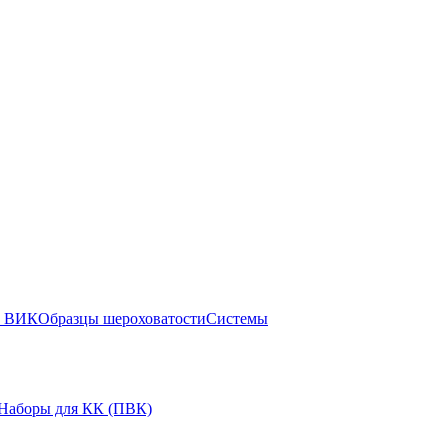
ы ВИК
Образцы шероховатости
Системы
Наборы для КК (ПВК)