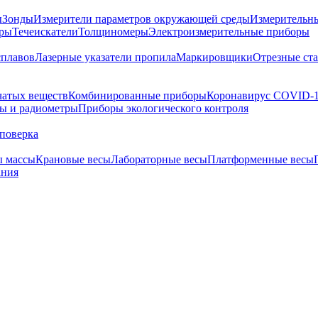
ы
Зонды
Измерители параметров окружающей среды
Измерительн
тры
Течеискатели
Толщиномеры
Электроизмерительные приборы
сплавов
Лазерные указатели пропила
Маркировщики
Отрезные ст
чатых веществ
Комбинированные приборы
Коронавирус COVID-
ы и радиометры
Приборы экологического контроля
поверка
ы массы
Крановые весы
Лабораторные весы
Платформенные весы
ания