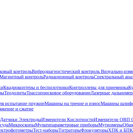
ковый контроль
Вибродиагностический контроль
Визуально-изм
Магнитный контроль
Радиационный контроль
Спектральный ана
ки
Квадрокоптеры и беспилотники
Контроллеры для приемника
К
ры
Теодолиты
Трассопоисковое оборудование
Лазерные дальноме
я испытание пружин
Машины на трение и износ
Машины шлифо
тяжение и сжатие
Датчики Электроды
Измерители Кислотности
Измерители ОВП 
суда
Микроскопы
Мультипараметровые приборы
Мутномеры
Обще
ектрофотометры
Тест-наборы
Титраторы
Флокуляторы
ХПК и БПК