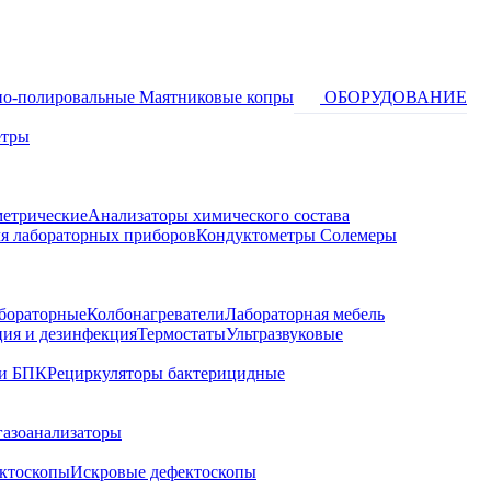
о-полировальные
Маятниковые копры
ОБОРУДОВАНИЕ
етры
метрические
Анализаторы химического состава
я лабораторных приборов
Кондуктометры Солемеры
бораторные
Колбонагреватели
Лабораторная мебель
ция и дезинфекция
Термостаты
Ультразвуковые
и БПК
Рециркуляторы бактерицидные
газоанализаторы
ктоскопы
Искровые дефектоскопы