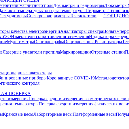
УЖАЮЩЕЙ СРЕДЫ
змерители магнитного поля
Дозиметры и радиометры
Люксметры
Датчики температуры
Логгеры температуры
Пирометры
Тепловиз
Секундомеры
Спектроколориметры
Течеискатели
ТОЛЩИНО
торы качества электроэнергии
Анализаторы спектра
Вольтамперф
в УЗО
Измерители сопротивления заземления
Индикаторы чередо
ание
Мультиметры
Осциллографы
Осциллоскопы
Регистраторы
Тес
ов
Лазерные указатели пропила
Маркировщики
Отрезные станки
П
тационарные алкотестеры
бинированные приборы
Коронавирус COVID-19
Металлодетекто
гического контроля
АЯ ПОВЕРКА
дств измерения
Поверка средств измерения геометрических вели
ерения температуры
Поверка средств измерения физических вел
сы
Крановые весы
Лабораторные весы
Платформенные весы
Полум