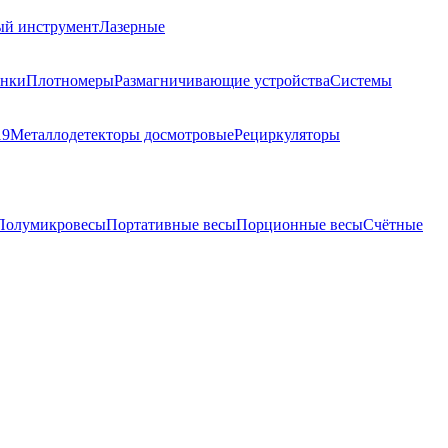
ый инструмент
Лазерные
анки
Плотномеры
Размагничивающие устройства
Системы
19
Металлодетекторы досмотровые
Рециркуляторы
Полумикровесы
Портативные весы
Порционные весы
Счётные