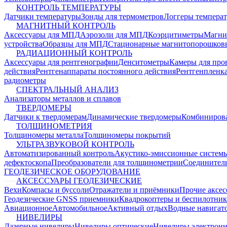
КОНТРОЛЬ ТЕМПЕРАТУРЫ
Датчики температуры
Зонды для термометров
Логгеры темпера
МАГНИТНЫЙ КОНТРОЛЬ
Аксессуары для МПД
Аэрозоли для МПД
Коэрцитиметры
Магни
устройства
Образцы для МПД
Стационарные магнитопорошков
РАДИАЦИОННЫЙ КОНТРОЛЬ
Аксессуары для рентгенографии
Денситометры
Камеры для про
действия
Рентгенаппараты постоянного действия
Рентгенпленк
радиометры
СПЕКТРАЛЬНЫЙ АНАЛИЗ
Анализаторы металлов и сплавов
ТВЕРДОМЕРЫ
Датчики к твердомерам
Динамические твердомеры
Комбиниров
ТОЛЩИНОМЕТРИЯ
Толщиномеры металла
Толщиномеры покрытий
УЛЬТРАЗВУКОВОЙ КОНТРОЛЬ
Автоматизированный контроль
Акустико-эмиссионные систем
дефектоскопа
Преобразователи для толщинометрии
Соединител
ГЕОДЕЗИЧЕСКОЕ ОБОРУДОВАНИЕ
АКСЕССУАРЫ ГЕОДЕЗИЧЕСКИЕ
Вехи
Компасы и буссоли
Отражатели и приёмники
Прочие аксес
Геодезические GNSS приемники
Квадрокоптеры и беспилотни
Авиационное
Автомобильное
Активный отдых
Водные навига
НИВЕЛИРЫ
Лазерные нивелиры
Нивелиры оптические
Нивелиры электрон