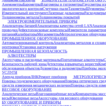
Динамометры
Зонды
ИЗМЕРИТЕЛИ ПАРАМЕТРОВ ОКР
Анемометры
Барометры
Влагомеры и гигрометры
Гауссметры и
экологического контроля
Счетчики пыли
Тахометры
Шумомеры
Измерительный инструмент
Лазерные дальномеры
Расходомеры
Толщиномеры металла
Толщиномеры покрытий
ЭЛЕКТРОИЗМЕРИТЕЛЬНЫЕ ПРИБОРЫ
Анализаторы батарей
Анализаторы качества сетей LAN
Анализа
проводки
Дефектопоисковые комплексы
Измерители параметро
питания
Калибраторы
Мегаомметры
Метрологическое оборудов
ПРОМЫШЛЕННОЕ ОБОРУДОВАНИЕ
Автоматизированный контроль
Анализаторы металлов и сплав
центровки
Установки нагружения
ПРОМЫШЛЕННАЯ БЕЗОПАСНОСТЬ
АЛКОТЕСТЕРЫ
Аксессуары и расходные материалы
Портативные алкотестеры
С
Безопасность рабочей зоны
Детекторы взрывчатых веществ
Ком
обследования объектов
Дозиметры и радиометры
Приборы эколо
УСЛУГИ
Аренда приборов
ЛНК
Ремонт приборов
МЕТРОЛОГИЧЕСК
Поверка геодезического оборудования
Поверка оптических сре
средств измерения механических величин
Поверка средств изм
ВЕСОВОЕ ОБОРУДОВАНИЕ
Аналитические весы
Влагозащищённые весы
Компараторы мас
весы
Ювелирные весы
Аксессуары для весового оборудования
БУ ОБОРУДОВАНИЕ И ПРИБОРЫ