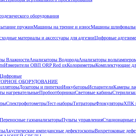
еодезического оборудования
пытание пружин
Машины на трение и износ
Машины шлифовальн
сходные материалы и аксессуары для адгезии
Цифровые адгезим
ры Влажности
Анализаторы Водорода
Анализаторы вольтамперо
ти
Измерители ОВП ORP Red ox
Колориметры
Комплектующие дл
Цифровые
ОРНОЕ ОБОРУДОВАНИЕ
илляторы
Дозаторы и пипетки
Инкубаторы
Испарители
Камеры ла
ты нагревательные
Пробоотборники
Световые кабины
Стерилиза
тры
Спектрофотометры
Тест-наборы
Титраторы
Флокуляторы
ХПК 
Переносные газоанализаторы
Пульты управления
Стационарные 
опы
Акустические импедансные дефектоскопы
Вихретоковые дефе