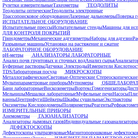
Рулетки измерительные
Тахеометры
ТЕОДОЛИТЫ
Теодолиты оптические
Теодолиты электронные
Трассопоисковое оборудование
Лазерные дальномеры
Поверка г
ИСПЫТАТЕЛЬНОЕ ОБОРУДОВАНИЕ
Испытательные прессы
Испытательные стенды
Машины для ис
ДЛЯ КОНТРОЛЯ ПОКРЫТИЙ
Гриндометры
Механические адгезиметры
Наборы для адгезии
Ра
Разрывные машины
Установки на растяжение и сжатие
ЛАБОРАТОРНОЕ ОБОРУДОВАНИЕ
pH-метры
АНАЛИЗАТОРЫ ЛАБОРАТОРНЫЕ
Анализ почв грунтовых и сточных вод
Анализ сырья
Анализато
Буферные растворы
Датчики Электроды
Измерители Кислотнос
TDS
Лабораторная посуда
МИКРОСКОПЫ
Металлографические
Световые-Оптические
Стереоскопические
Мультипараметровые приборы
Мутномеры
ОБЩЕЛАБОРАТ
Бани лабораторные
Вискозиметры
Вортекс
Гомогенизаторы
Дист
Мельницы
Мешалки лабораторные
Муфельные печи
Насосы
Пли
ванны
Центрифуги
Шейкеры
Шкафы сушильные
Экстракторы
Оксиметры Кислородомеры
Поляриметры
Реагенты
Рефрактоме
ИЗМЕРИТЕЛЬНЫЕ ПРИБОРЫ
Анемометры
ГАЗОАНАЛИЗАТОРЫ
Анализаторы дымовых газов
Индивидуальные газоанализаторы
ДЕФЕКТОСКОПЫ
Дефектоскопы ультразвуковые
Магнитопорошковые дефектоск