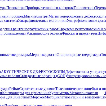
туры
Пирометры
Приборы теплового контроля
Тепловизоры
Термо
тный порошок
Магнитометры
Магнитопорошковые дефектоскоп
ые системы
Ультрафиолетовые источники
Ультрафиолетовые фон
ведения рентгенографических работ
Кроулеры рентгеновские
Нег
а промышленная
Усиливающие экраны
Фиксаж и проявитель
Цифр
анные твердомеры
Меры твердости
Стационарные твердомеры
Тв
ы
АКУСТИЧЕСКИЕ ДЕФЕКТОСКОПЫ
Дефектоскопы ультразву
ьные кабели
Стандартные образцы (СОП)
Ультразвуковой гель - 
суары
Рейки
Строительные уровни
Телескопические линейки и ш
ки
Контроллеры для приемника
Курвиметры
Металлоискатели
торы
Для Животных
Морское
Мотоциклетное
Рации и телефоны
Сп
ные
Приборы вертикального проектирования