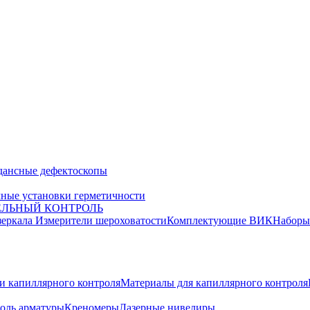
дансные дефектоскопы
ные установки герметичности
ЕЛЬНЫЙ КОНТРОЛЬ
зеркала
Измерители шероховатости
Комплектующие ВИК
Набор
и капиллярного контроля
Материалы для капиллярного контроля
оль арматуры
Креномеры
Лазерные нивелиры