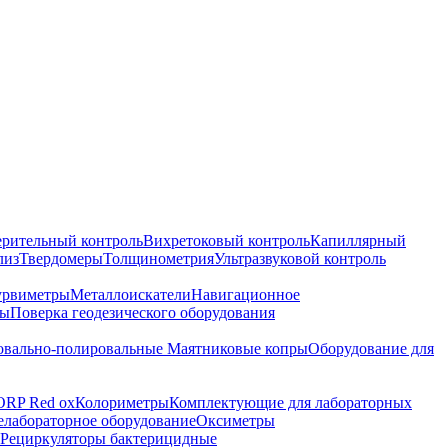
ерительный контроль
Вихретоковый контроль
Капиллярный
лиз
Твердомеры
Толщинометрия
Ультразвуковой контроль
урвиметры
Металлоискатели
Навигационное
ры
Поверка геодезического оборудования
вально-полировальные
Маятниковые копры
Оборудование для
ORP Red ox
Колориметры
Комплектующие для лабораторных
лабораторное оборудование
Оксиметры
Рециркуляторы бактерицидные