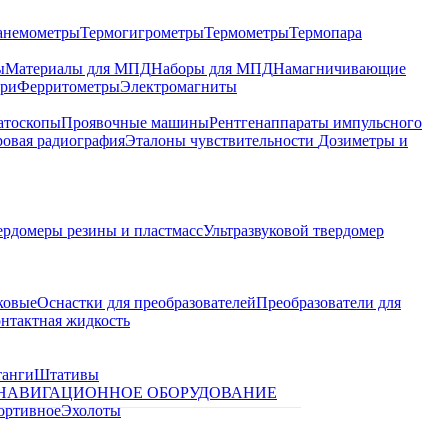
анемометры
Термогигрометры
Термометры
Термопара
ы
Материалы для МПД
Наборы для МПД
Намагничивающие
ари
Ферритометры
Электромагниты
атоскопы
Проявочные машины
Рентгенаппараты импульсного
овая радиография
Эталоны чувствительности
Дозиметры и
ердомеры резины и пластмасс
Ультразвуковой твердомер
ковые
Оснастки для преобразователей
Преобразователи для
контактная жидкость
танги
Штативы
НАВИГАЦИОННОЕ ОБОРУДОВАНИЕ
ортивное
Эхолоты