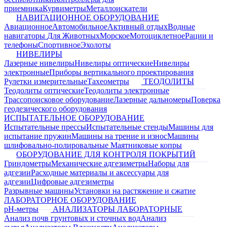
приемника
Курвиметры
Металлоискатели
НАВИГАЦИОННОЕ ОБОРУДОВАНИЕ
Авиационное
Автомобильное
Активный отдых
Водные
навигаторы
Для Животных
Морское
Мотоциклетное
Рации и
телефоны
Спортивное
Эхолоты
НИВЕЛИРЫ
Лазерные нивелиры
Нивелиры оптические
Нивелиры
электронные
Приборы вертикального проектирования
Рулетки измерительные
Тахеометры
ТЕОДОЛИТЫ
Теодолиты оптические
Теодолиты электронные
Трассопоисковое оборудование
Лазерные дальномеры
Поверка
геодезического оборудования
ИСПЫТАТЕЛЬНОЕ ОБОРУДОВАНИЕ
Испытательные прессы
Испытательные стенды
Машины для
испытание пружин
Машины на трение и износ
Машины
шлифовально-полировальные
Маятниковые копры
ОБОРУДОВАНИЕ ДЛЯ КОНТРОЛЯ ПОКРЫТИЙ
Гриндометры
Механические адгезиметры
Наборы для
адгезии
Расходные материалы и аксессуары для
адгезии
Цифровые адгезиметры
Разрывные машины
Установки на растяжение и сжатие
ЛАБОРАТОРНОЕ ОБОРУДОВАНИЕ
pH-метры
АНАЛИЗАТОРЫ ЛАБОРАТОРНЫЕ
Анализ почв грунтовых и сточных вод
Анализ