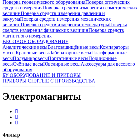
Поверка геодезического оборудования
Поверка оптических
средств измерения
Поверка средств измерения геометрических
величин
Поверка средств измерения давления и
вакуума
Поверка средств измерения механических
величин
Поверка средств измерения температуры
Поверка
средств измерения физических величин
Поверка средств
магнитного измерения
ВЕСОВОЕ ОБОРУДОВАНИЕ
Аналитические весы
Влагозащищённые весы
Компараторы
массы
Крановые весы
Лабораторные весы
Платформенные
весы
Полумикровесы
Портативные весы
Порционные
весы
Счётные весы
Ювелирные весы
Аксессуары для весового
оборудования
БУ ОБОРУДОВАНИЕ И ПРИБОРЫ
ПРИБОРЫ СНЯТЫЕ С ПРОИЗВОДСТВА
Электромагниты
Фильтр