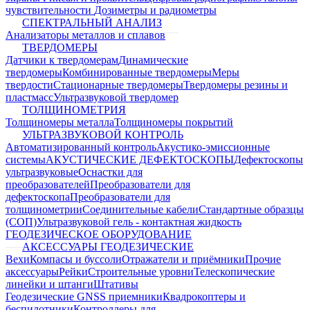
чувствительности
Дозиметры и радиометры
СПЕКТРАЛЬНЫЙ АНАЛИЗ
Анализаторы металлов и сплавов
ТВЕРДОМЕРЫ
Датчики к твердомерам
Динамические
твердомеры
Комбинированные твердомеры
Меры
твердости
Стационарные твердомеры
Твердомеры резины и
пластмасс
Ультразвуковой твердомер
ТОЛЩИНОМЕТРИЯ
Толщиномеры металла
Толщиномеры покрытий
УЛЬТРАЗВУКОВОЙ КОНТРОЛЬ
Автоматизированный контроль
Акустико-эмиссионные
системы
АКУСТИЧЕСКИЕ ДЕФЕКТОСКОПЫ
Дефектоскопы
ультразвуковые
Оснастки для
преобразователей
Преобразователи для
дефектоскопа
Преобразователи для
толщинометрии
Соединительные кабели
Стандартные образцы
(СОП)
Ультразвуковой гель - контактная жидкость
ГЕОДЕЗИЧЕСКОЕ ОБОРУДОВАНИЕ
АКСЕССУАРЫ ГЕОДЕЗИЧЕСКИЕ
Вехи
Компасы и буссоли
Отражатели и приёмники
Прочие
аксессуары
Рейки
Строительные уровни
Телескопические
линейки и штанги
Штативы
Геодезические GNSS приемники
Квадрокоптеры и
беспилотники
Контроллеры для