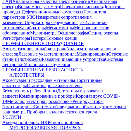
LAN
Анализаторы качества электроэнергии
Анализаторы
спектра
Вольтамперфазометр
Генераторы сигналов
Детекторы
проводки
Дефектопоисковые комплексы
Измерители
параметров УЗО
Измерители сопротивления
заземления
Индикаторы чередования фаз
Источники
питания
Калибраторы
Мегаомметры
Метрологическое
оборудование
Мультиметры
Осциллографы
Осциллоскопы
Регистраторы
Тестеры
Токовые клещи
ПРОМЫШЛЕННОЕ ОБОРУДОВАНИЕ
Автоматизированный контроль
Анализаторы металлов и
сплавов
Лазерные указатели пропила
Маркировщики
Отрезные
станки
Плотномеры
Размагничивающие устройства
Системы
центровки
Установки нагружения
ПРОМЫШЛЕННАЯ БЕЗОПАСНОСТЬ
АЛКОТЕСТЕРЫ
Аксессуары и расходные материалы
Портативные
алкотестеры
Стационарные алкотестеры
Безопасность рабочей зоны
Детекторы взрывчатых
веществ
Комбинированные приборы
Коронавирус COVID-
19
Металлодетекторы досмотровые
Рециркуляторы
бактерицидные
Системы обследования объектов
Дозиметры и
радиометры
Приборы экологического контроля
УСЛУГИ
Аренда приборов
ЛНК
Ремонт приборов
МЕТРОЛОГИЧЕСКАЯ ПОВЕРКА