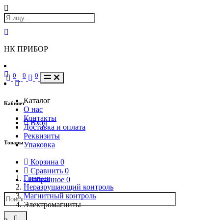
НК ПРИБОР
0
0
0
Каталог
Кабинет
О нас
Контакты
Вход
Доставка и оплата
Реквизиты
Товары
Упаковка
Корзина
0
Сравнить
0
Главная
Избранное
0
Неразрушающий контроль
Магнитный контроль
Электромагниты