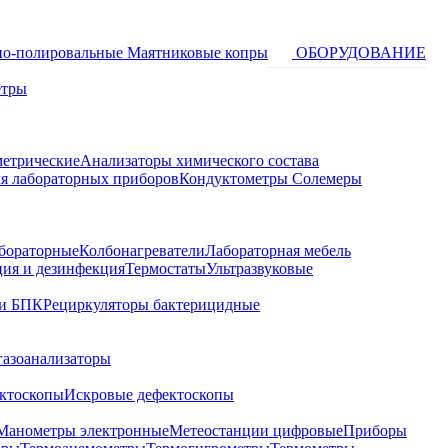
о-полировальные
Маятниковые копры
ОБОРУДОВАНИЕ
етры
метрические
Анализаторы химического состава
я лабораторных приборов
Кондуктометры Солемеры
бораторные
Колбонагреватели
Лабораторная мебель
ция и дезинфекция
Термостаты
Ультразвуковые
и БПК
Рециркуляторы бактерицидные
газоанализаторы
ктоскопы
Искровые дефектоскопы
Манометры электронные
Метеостанции цифровые
Приборы