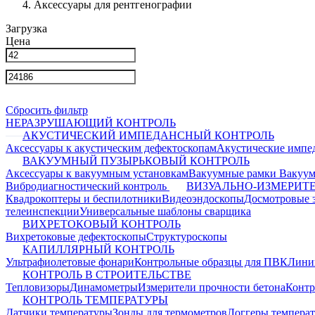
Аксессуары для рентгенографии
Загрузка
Цена
Сбросить фильтр
НЕРАЗРУШАЮЩИЙ КОНТРОЛЬ
АКУСТИЧЕСКИЙ ИМПЕДАНСНЫЙ КОНТРОЛЬ
Аксессуары к акустическим дефектоскопам
Акустические импе
ВАКУУМНЫЙ ПУЗЫРЬКОВЫЙ КОНТРОЛЬ
Аксессуары к вакуумным установкам
Вакуумные рамки
Вакуум
Вибродиагностический контроль
ВИЗУАЛЬНО-ИЗМЕРИТ
Квадрокоптеры и беспилотники
Видеоэндоскопы
Досмотровые 
телеинспекции
Универсальные шаблоны сварщика
ВИХРЕТОКОВЫЙ КОНТРОЛЬ
Вихретоковые дефектоскопы
Структуроскопы
КАПИЛЛЯРНЫЙ КОНТРОЛЬ
Ультрафиолетовые фонари
Контрольные образцы для ПВК
Лини
КОНТРОЛЬ В СТРОИТЕЛЬСТВЕ
Тепловизоры
Динамометры
Измерители прочности бетона
Контр
КОНТРОЛЬ ТЕМПЕРАТУРЫ
Датчики температуры
Зонды для термометров
Логгеры темпера