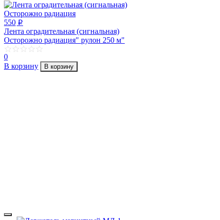
550
p
Лента оградительная (сигнальная)
Осторожно радиация" рулон 250 м"
0
В корзину
В корзину