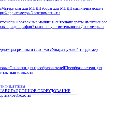
ы
Материалы для МПД
Наборы для МПД
Намагничивающие
ари
Ферритометры
Электромагниты
атоскопы
Проявочные машины
Рентгенаппараты импульсного
овая радиография
Эталоны чувствительности
Дозиметры и
ердомеры резины и пластмасс
Ультразвуковой твердомер
ковые
Оснастки для преобразователей
Преобразователи для
контактная жидкость
танги
Штативы
НАВИГАЦИОННОЕ ОБОРУДОВАНИЕ
ортивное
Эхолоты