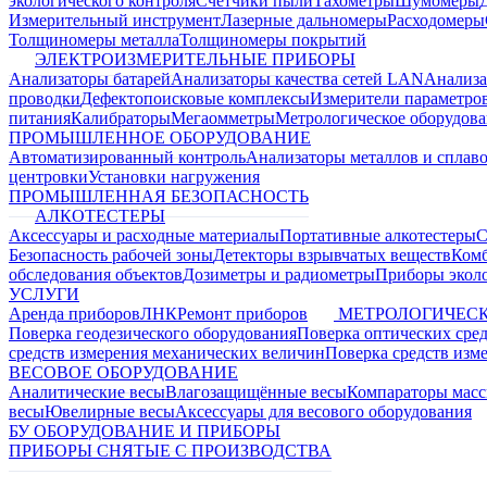
экологического контроля
Счетчики пыли
Тахометры
Шумомеры
Измерительный инструмент
Лазерные дальномеры
Расходомеры
Толщиномеры металла
Толщиномеры покрытий
ЭЛЕКТРОИЗМЕРИТЕЛЬНЫЕ ПРИБОРЫ
Анализаторы батарей
Анализаторы качества сетей LAN
Анализа
проводки
Дефектопоисковые комплексы
Измерители параметро
питания
Калибраторы
Мегаомметры
Метрологическое оборудов
ПРОМЫШЛЕННОЕ ОБОРУДОВАНИЕ
Автоматизированный контроль
Анализаторы металлов и сплав
центровки
Установки нагружения
ПРОМЫШЛЕННАЯ БЕЗОПАСНОСТЬ
АЛКОТЕСТЕРЫ
Аксессуары и расходные материалы
Портативные алкотестеры
С
Безопасность рабочей зоны
Детекторы взрывчатых веществ
Ком
обследования объектов
Дозиметры и радиометры
Приборы эколо
УСЛУГИ
Аренда приборов
ЛНК
Ремонт приборов
МЕТРОЛОГИЧЕСК
Поверка геодезического оборудования
Поверка оптических сре
средств измерения механических величин
Поверка средств изм
ВЕСОВОЕ ОБОРУДОВАНИЕ
Аналитические весы
Влагозащищённые весы
Компараторы мас
весы
Ювелирные весы
Аксессуары для весового оборудования
БУ ОБОРУДОВАНИЕ И ПРИБОРЫ
ПРИБОРЫ СНЯТЫЕ С ПРОИЗВОДСТВА