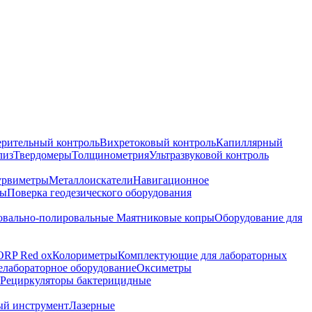
ерительный контроль
Вихретоковый контроль
Капиллярный
лиз
Твердомеры
Толщинометрия
Ультразвуковой контроль
урвиметры
Металлоискатели
Навигационное
ры
Поверка геодезического оборудования
вально-полировальные
Маятниковые копры
Оборудование для
ORP Red ox
Колориметры
Комплектующие для лабораторных
лабораторное оборудование
Оксиметры
Рециркуляторы бактерицидные
ый инструмент
Лазерные