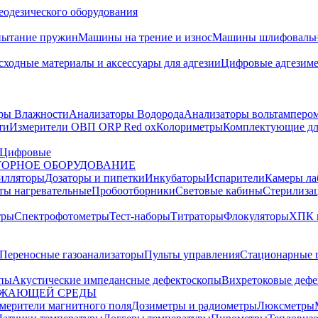
еодезического оборудования
пытание пружин
Машины на трение и износ
Машины шлифовальн
сходные материалы и аксессуары для адгезии
Цифровые адгезим
ры Влажности
Анализаторы Водорода
Анализаторы вольтамперо
ти
Измерители ОВП ORP Red ox
Колориметры
Комплектующие дл
Цифровые
ОРНОЕ ОБОРУДОВАНИЕ
илляторы
Дозаторы и пипетки
Инкубаторы
Испарители
Камеры ла
ты нагревательные
Пробоотборники
Световые кабины
Стерилиза
тры
Спектрофотометры
Тест-наборы
Титраторы
Флокуляторы
ХПК 
Переносные газоанализаторы
Пульты управления
Стационарные 
опы
Акустические импедансные дефектоскопы
Вихретоковые дефе
УЖАЮЩЕЙ СРЕДЫ
змерители магнитного поля
Дозиметры и радиометры
Люксметры