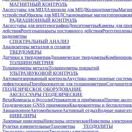
МАГНИТНЫЙ КОНТРОЛЬ
Аксессуары для МПД
Аэрозоли для МПД
Коэрцитиметры
Магни
устройства
Образцы для МПД
Стационарные магнитопорошков
РАДИАЦИОННЫЙ КОНТРОЛЬ
Аксессуары для рентгенографии
Денситометры
Камеры для про
действия
Рентгенаппараты постоянного действия
Рентгенпленк
радиометры
СПЕКТРАЛЬНЫЙ АНАЛИЗ
Анализаторы металлов и сплавов
ТВЕРДОМЕРЫ
Датчики к твердомерам
Динамические твердомеры
Комбиниров
ТОЛЩИНОМЕТРИЯ
Толщиномеры металла
Толщиномеры покрытий
УЛЬТРАЗВУКОВОЙ КОНТРОЛЬ
Автоматизированный контроль
Акустико-эмиссионные систем
дефектоскопа
Преобразователи для толщинометрии
Соединител
ГЕОДЕЗИЧЕСКОЕ ОБОРУДОВАНИЕ
АКСЕССУАРЫ ГЕОДЕЗИЧЕСКИЕ
Вехи
Компасы и буссоли
Отражатели и приёмники
Прочие аксес
Геодезические GNSS приемники
Квадрокоптеры и беспилотни
Авиационное
Автомобильное
Активный отдых
Водные навига
НИВЕЛИРЫ
Лазерные нивелиры
Нивелиры оптические
Нивелиры электрон
Рулетки измерительные
Тахеометры
ТЕОДОЛИТЫ
Теодолиты оптические
Теодолиты электронные