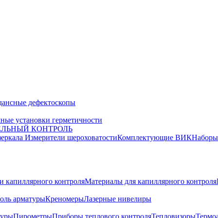
дансные дефектоскопы
ные установки герметичности
ЕЛЬНЫЙ КОНТРОЛЬ
зеркала
Измерители шероховатости
Комплектующие ВИК
Набор
и капиллярного контроля
Материалы для капиллярного контроля
оль арматуры
Креномеры
Лазерные нивелиры
туры
Пирометры
Приборы теплового контроля
Тепловизоры
Термо