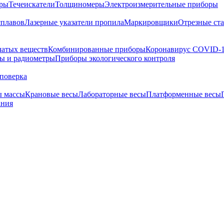
тры
Течеискатели
Толщиномеры
Электроизмерительные приборы
сплавов
Лазерные указатели пропила
Маркировщики
Отрезные ст
чатых веществ
Комбинированные приборы
Коронавирус COVID-
ы и радиометры
Приборы экологического контроля
поверка
ы массы
Крановые весы
Лабораторные весы
Платформенные весы
ания