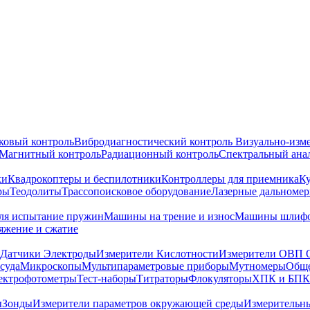
ковый контроль
Вибродиагностический контроль
Визуально-изм
Магнитный контроль
Радиационный контроль
Спектральный ана
ки
Квадрокоптеры и беспилотники
Контроллеры для приемника
К
ры
Теодолиты
Трассопоисковое оборудование
Лазерные дальноме
я испытание пружин
Машины на трение и износ
Машины шлифо
тяжение и сжатие
Датчики Электроды
Измерители Кислотности
Измерители ОВП 
суда
Микроскопы
Мультипараметровые приборы
Мутномеры
Обще
ектрофотометры
Тест-наборы
Титраторы
Флокуляторы
ХПК и БПК
ы
Зонды
Измерители параметров окружающей среды
Измерительн