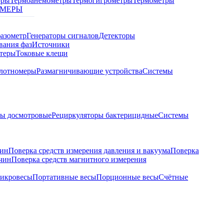
оры
Термоанемометры
Термогигрометры
Термометры
МЕРЫ
азометр
Генераторы сигналов
Детекторы
вания фаз
Источники
теры
Токовые клещи
лотномеры
Размагничивающие устройства
Системы
ры досмотровые
Рециркуляторы бактерицидные
Системы
чин
Поверка средств измерения давления и вакуума
Поверка
ичин
Поверка средств магнитного измерения
икровесы
Портативные весы
Порционные весы
Счётные