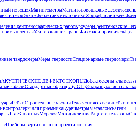
тный порошок
Магнитометры
Магнитопорошковые дефектоскоп
ые системы
Ультрафиолетовые источники
Ультрафиолетовые фон
ведения рентгенографических работ
Кроулеры рентгеновские
Нег
а промышленная
Усиливающие экраны
Фиксаж и проявитель
Цифр
анные твердомеры
Меры твердости
Стационарные твердомеры
Тв
ы
АКУСТИЧЕСКИЕ ДЕФЕКТОСКОПЫ
Дефектоскопы ультразву
ьные кабели
Стандартные образцы (СОП)
Ультразвуковой гель - 
суары
Рейки
Строительные уровни
Телескопические линейки и ш
ки
Контроллеры для приемника
Курвиметры
Металлоискатели
торы
Для Животных
Морское
Мотоциклетное
Рации и телефоны
Сп
ные
Приборы вертикального проектирования