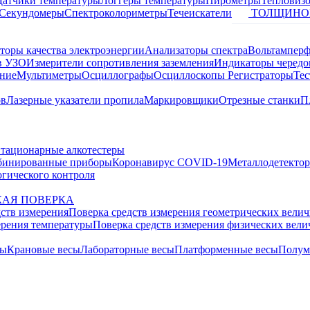
Датчики температуры
Логгеры температуры
Пирометры
Тепловиз
Секундомеры
Спектроколориметры
Течеискатели
ТОЛЩИНО
торы качества электроэнергии
Анализаторы спектра
Вольтамперф
в УЗО
Измерители сопротивления заземления
Индикаторы чередо
ание
Мультиметры
Осциллографы
Осциллоскопы
Регистраторы
Тес
ов
Лазерные указатели пропила
Маркировщики
Отрезные станки
П
тационарные алкотестеры
бинированные приборы
Коронавирус COVID-19
Металлодетекто
гического контроля
АЯ ПОВЕРКА
дств измерения
Поверка средств измерения геометрических вели
ерения температуры
Поверка средств измерения физических вел
сы
Крановые весы
Лабораторные весы
Платформенные весы
Полум