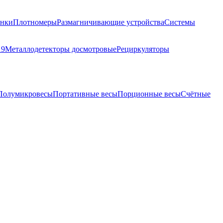
анки
Плотномеры
Размагничивающие устройства
Системы
19
Металлодетекторы досмотровые
Рециркуляторы
Полумикровесы
Портативные весы
Порционные весы
Счётные