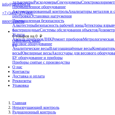
дальномеры
Расходомеры
Секундомеры
Спектроколориме
info@nkpribor.ru
Промышленное оборудование
Автоматизированный контроль
Анализаторы металлов и 
+7 (3412) 277-001
центровки
Установки нагружения
Промышленная безопасность
88005118036
Алкотестеры
Безопасность рабочей зоны
Детекторы взрыв
бактерицидные
Системы обследования объектов
Дозиметр
0
Услуги
0
товаров на
0
p
Аренда приборов
ЛНК
Ремонт приборов
Метрологическая 
Оформить заказ
Весовое оборудование
0
0
Аналитические весы
Влагозащищённые весы
Компаратор
весы
Ювелирные весы
Аксессуары для весового оборудов
БУ оборудование и приборы
Приборы снятые с производства
О нас
Контакты
Доставка и оплата
Реквизиты
Упаковка
Главная
Неразрушающий контроль
Радиационный контроль