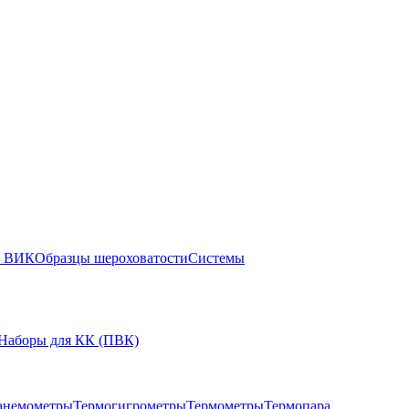
ы ВИК
Образцы шероховатости
Системы
Наборы для КК (ПВК)
анемометры
Термогигрометры
Термометры
Термопара