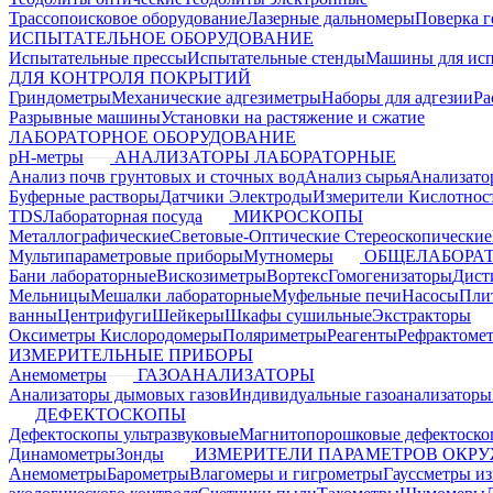
Трассопоисковое оборудование
Лазерные дальномеры
Поверка г
ИСПЫТАТЕЛЬНОЕ ОБОРУДОВАНИЕ
Испытательные прессы
Испытательные стенды
Машины для ис
ДЛЯ КОНТРОЛЯ ПОКРЫТИЙ
Гриндометры
Механические адгезиметры
Наборы для адгезии
Ра
Разрывные машины
Установки на растяжение и сжатие
ЛАБОРАТОРНОЕ ОБОРУДОВАНИЕ
pH-метры
АНАЛИЗАТОРЫ ЛАБОРАТОРНЫЕ
Анализ почв грунтовых и сточных вод
Анализ сырья
Анализато
Буферные растворы
Датчики Электроды
Измерители Кислотнос
TDS
Лабораторная посуда
МИКРОСКОПЫ
Металлографические
Световые-Оптические
Стереоскопические
Мультипараметровые приборы
Мутномеры
ОБЩЕЛАБОРАТ
Бани лабораторные
Вискозиметры
Вортекс
Гомогенизаторы
Дист
Мельницы
Мешалки лабораторные
Муфельные печи
Насосы
Пли
ванны
Центрифуги
Шейкеры
Шкафы сушильные
Экстракторы
Оксиметры Кислородомеры
Поляриметры
Реагенты
Рефрактоме
ИЗМЕРИТЕЛЬНЫЕ ПРИБОРЫ
Анемометры
ГАЗОАНАЛИЗАТОРЫ
Анализаторы дымовых газов
Индивидуальные газоанализаторы
ДЕФЕКТОСКОПЫ
Дефектоскопы ультразвуковые
Магнитопорошковые дефектоск
Динамометры
Зонды
ИЗМЕРИТЕЛИ ПАРАМЕТРОВ ОКР
Анемометры
Барометры
Влагомеры и гигрометры
Гауссметры и